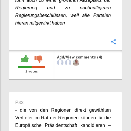
führt auch zu einer größeren Akzeptanz der
Regierung und zu nachhaltigeren
Regierungsbeschlüssen, weil alle Parteien
hieran mitgewirkt haben
Confi
Add/View comments (4)
2
votes
P33
- die von den Regionen direkt gewählten
Vertreter im Rat der Regionen können für die
Europäische Präsidentschaft kandidieren –