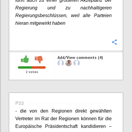
führt auch zu einer größeren Akzeptanz der
Regierung und zu nachhaltigeren
Regierungsbeschlüssen, weil alle Parteien
hieran mitgewirkt haben
Confi
Add/View comments (4)
2
votes
P33
- die von den Regionen direkt gewählten
Vertreter im Rat der Regionen können für die
Europäische Präsidentschaft kandidieren –