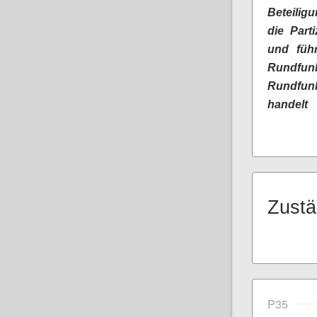
Beteilig
die Part
und führ
Rundfun
Rundfunk
handelt
Zustä
P35