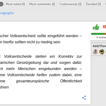
l
Most voted (0)
Most comments (0)
Controversial (0)
Decided (0)
aragraphs
scher Volksentscheid sollte eingeführt werden –
3
vote
 hierfür sollten nicht zu niedrig sein
Add/Vie
: Volksentscheide stellen ein Korrektiv zur
tarischen Gesetzgebung dar und sorgen dafür,
ch mehr Menschen eingebunden werden –
me Volksentscheide helfen zudem dabei, eine
ame gesamteuropäische Öffentlichkeit
ühren
Configure