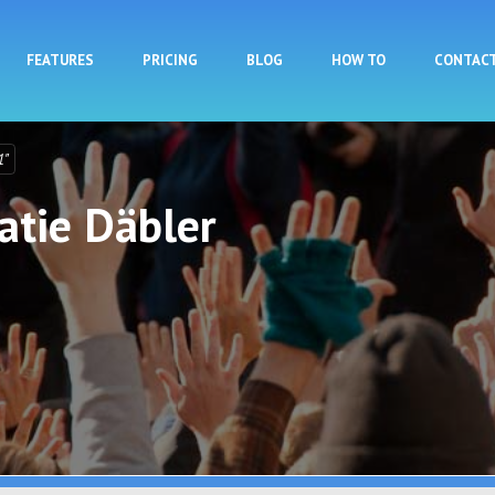
Skip to main content
FEATURES
PRICING
BLOG
HOW TO
CONTAC
1"
tie Däbler