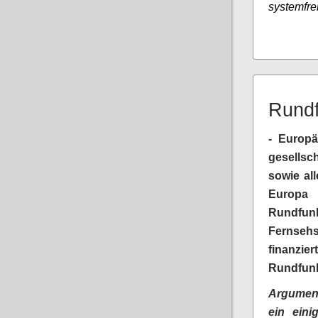
systemfre
Rundf
- Europä
gesellsc
sowie all
Europa
Rundfun
Fernsehs
finanz
Rundfun
Argument
ein eini