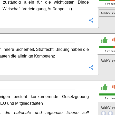
 zuständig allein für die wichtigsten Dinge
2
vote
 Wirtschaft, Verteidigung, Außenpolitik)
Add/Vie
Configure
ur, innere Sicherheit, Strafrecht, Bildung haben die
3
vote
taaten die alleinige Kompetenz
Add/Vie
Configure
igen besteht konkurrierende Gesetzgebung
3
vote
EU und Mitgliedstaaten
Add/Vie
: die nationale und regionale Ebene soll