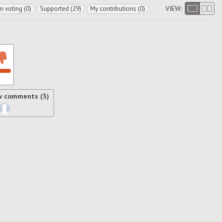
VIEW:
In voting (0)
Supported (29)
My contributions (0)
s
w comments (3)