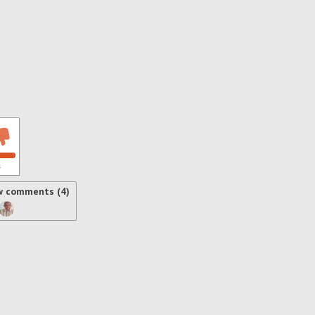
s
w comments (4)