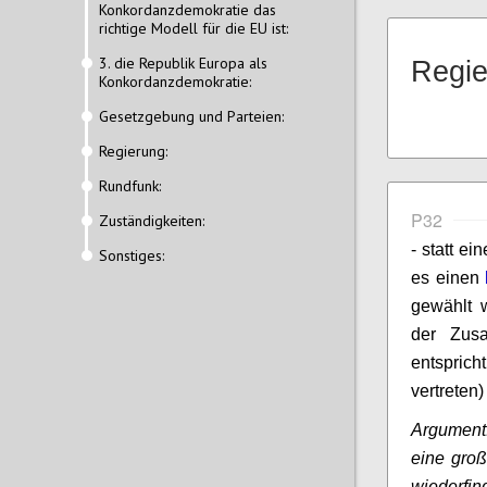
Konkordanzdemokratie das
richtige Modell für die EU ist:
3. die Republik Europa als
Regie
Konkordanzdemokratie:
Gesetzgebung und Parteien:
Regierung:
Rundfunk:
P32
Zuständigkeiten:
- statt e
Sonstiges:
es einen
gewählt 
der Zus
entspric
vertreten)
Argument
eine groß
wiederfi