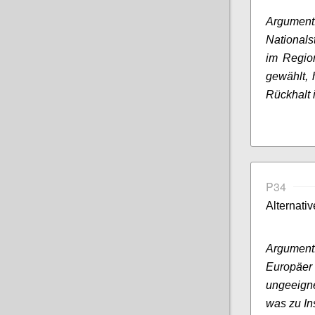
Argumen
Nationals
im Region
gewählt, 
Rückhalt 
P34
Alternati
Argument
Europäer
ungeeign
was zu In