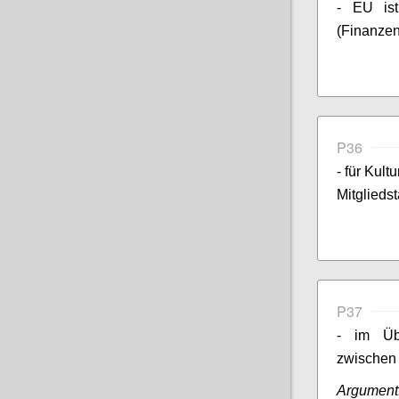
- EU ist
(Finanzen,
P36
- für Kult
Mitglieds
P37
- im Übr
zwischen 
Argument