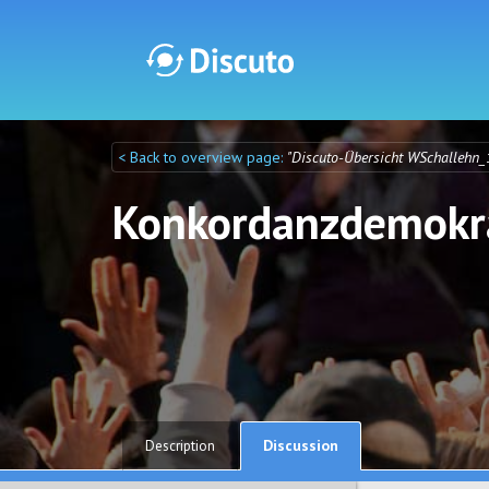
< Back to overview page:
"Discuto-Übersicht WSchallehn_
Discuto
Discuto
Konkordanzdemokra
Discussion
Description