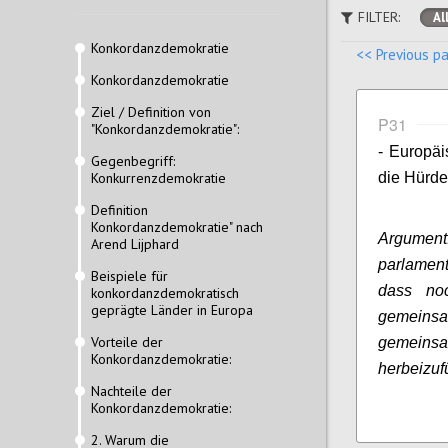
FILTER:
Al
Konkordanzdemokratie
<< Previous p
Konkordanzdemokratie
Ziel / Definition von
P31
"Konkordanzdemokratie":
- Europäi
Gegenbegriff:
Konkurrenzdemokratie
die Hürden
Definition
Konkordanzdemokratie" nach
Argument
Arend Lijphard
parlamen
Beispiele für
dass no
konkordanzdemokratisch
geprägte Länder in Europa
gemeinsa
Vorteile der
gemeins
Konkordanzdemokratie:
herbeizuf
Nachteile der
Konkordanzdemokratie:
2. Warum die