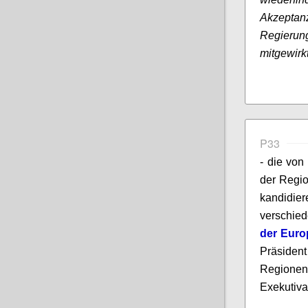
Akzepta
Regierun
mitgewirk
P33
- die von
der Regio
kandidier
verschie
der Euro
Präsident
Regionen
Exekutiva