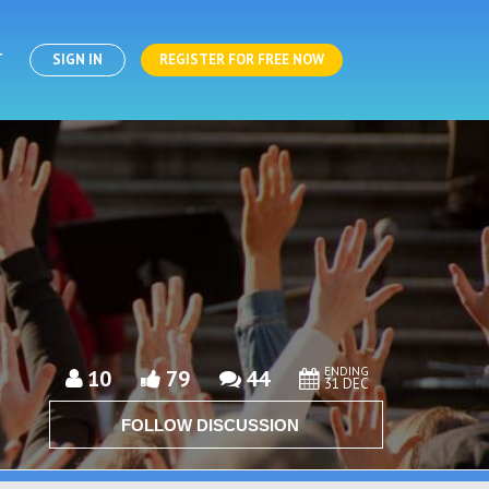
T
SIGN IN
REGISTER FOR FREE NOW
ENDING
10
79
44
31 DEC
FOLLOW DISCUSSION