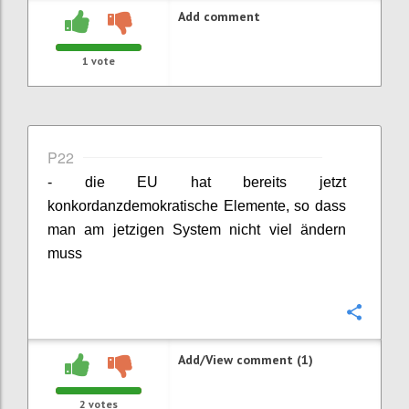
Add comment
1
vote
P22
- die EU hat bereits jetzt
konkordanzdemokratische Elemente, so dass
man am jetzigen System nicht viel ändern
muss
Confi
Add/View comment (1)
2
votes