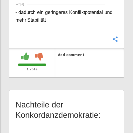
P16
- dadurch ein geringeres Konfliktpotential und
mehr Stabilität
Confi
Add comment
1
vote
Nachteile der
Konkordanzdemokratie: