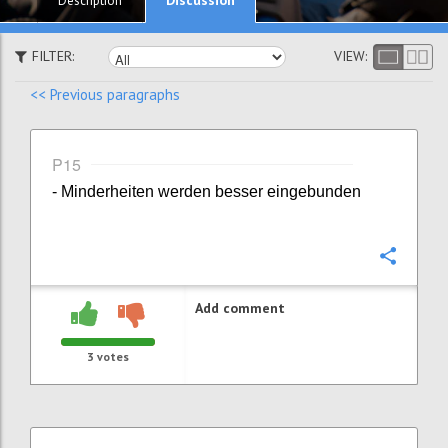
Description
FILTER:
VIEW:
<< Previous paragraphs
P15
- Minderheiten werden besser eingebunden
Confi
Add comment
3
votes