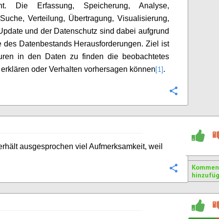
ht. Die Erfassung, Speicherung, Analyse,
Suche, Verteilung, Übertragung, Visualisierung,
Update und der Datenschutz sind dabei aufgrund
 des Datenbestands Herausforderungen. Ziel ist
turen in den Daten zu finden die beobachtetes
[1]
 erklären oder Verhalten vorhersagen können
.
Konfigurie
erhält ausgesprochen viel Aufmerksamkeit, weil
Kommen
Konfigurie
hinzufü