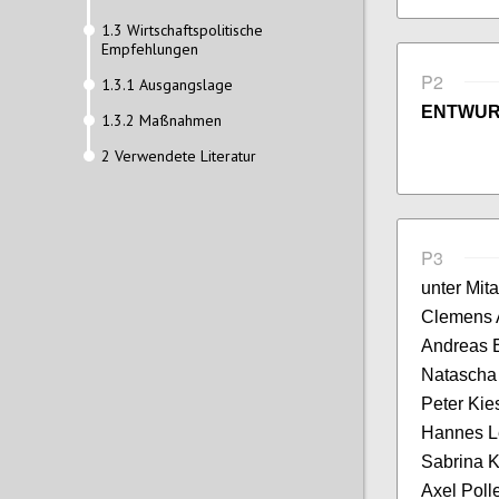
1.3 Wirtschaftspolitische
Empfehlungen
P2
1.3.1 Ausgangslage
ENTWU
1.3.2 Maßnahmen
2 Verwendete Literatur
P3
unter Mita
Clemens A
Andreas E
Natascha
Peter Kie
Hannes Le
Sabrina K
Axel Polle