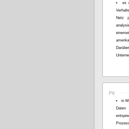
es 
Verhal
Netz p
analysi
einers
amerik
Darüb
Unterne
P8
in W
Daten 
entspre
Prozes