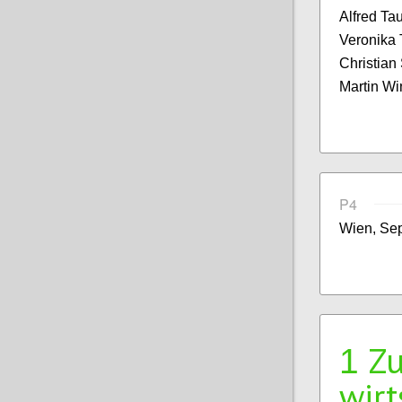
Alfred Ta
Veronika T
Christian
Martin Wi
P4
Wien, Se
Z
1
wirt