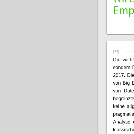
Emp
P5
Die wicht
sondern D
2017. Die
von Big 
von Date
begrenzte
keine all
pragmati
Analyse 
klassis