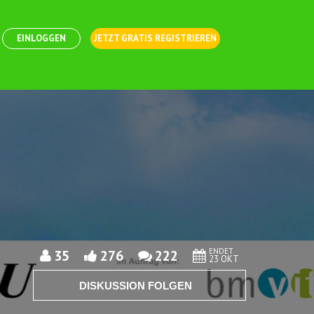
EINLOGGEN
JETZT GRATIS REGISTRIEREN
ENDET
35
276
222
23 OKT
DISKUSSION FOLGEN