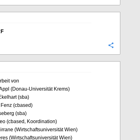
RF
Konfigurie
rbeit von
ppl (Donau-Universität Krems)
kelhart (sba)
 Fenz (cbased)
seberg (sba)
o (cbased, Koordination)
irrane (Wirtschaftsuniversität Wien)
res (Wirtschaftsuniversität Wien)