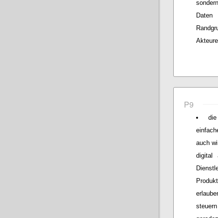
sondern
Daten 
Randgr
Akteure
P9
die
einfac
auch wi
digita
Dienstl
Produkt
erlaube
steuer