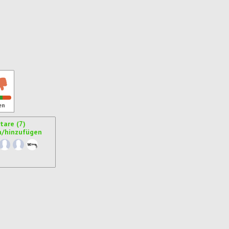
en
are (7)
n/hinzufügen