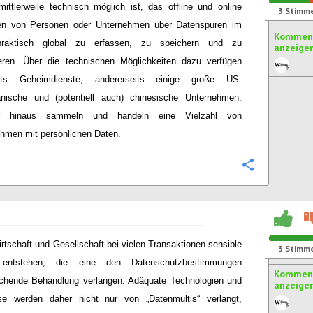
mittlerweile technisch möglich ist, das offline und online
3
Stimm
ten von Personen oder Unternehmen über Datenspuren im
Komment
raktisch global zu erfassen, zu speichern und zu
anzeige
eren. Über die technischen Möglichkeiten dazu verfügen
eits Geheimdienste, andererseits einige große US-
anische und (potentiell auch) chinesische Unternehmen.
er hinaus sammeln und handeln eine Vielzahl von
hmen mit persönlichen Daten.
Konfigurie
irtschaft und Gesellschaft bei vielen Transaktionen sensible
3
Stimm
entstehen, die eine den Datenschutzbestimmungen
Komment
chende Behandlung verlangen. Adäquate Technologien und
anzeige
se werden daher nicht nur von „Datenmultis“ verlangt,