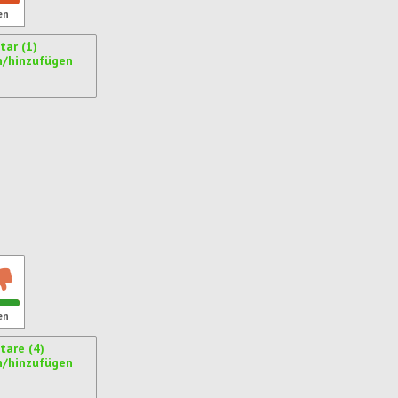
en
ar (1)
n/hinzufügen
ren
en
are (4)
n/hinzufügen