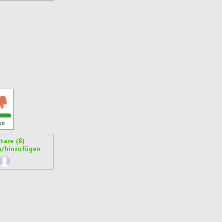
ren
en
are (8)
n/hinzufügen