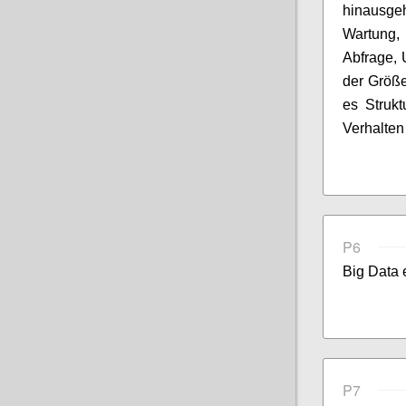
hinausge
Wartung, 
Abfrage, 
der Größe
es Struk
Verhalten
P6
Big Data 
P7