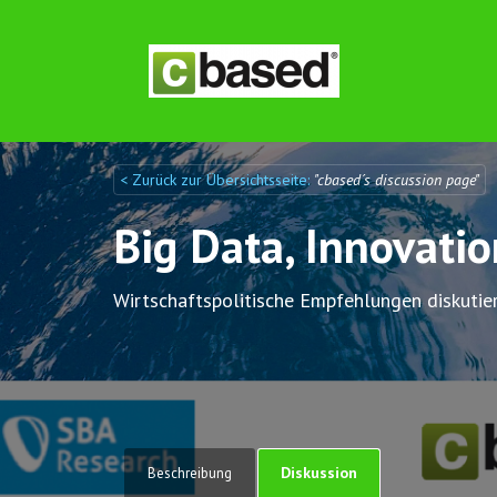
< Zurück zur Übersichtsseite:
"cbased´s discussion page"
Discuto
Discuto
Big Data, Innovati
Wirtschaftspolitische Empfehlungen diskutie
Diskussion
Beschreibung