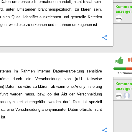
 Daten um sensible Informationen handelt, nicht trivial sein.
Komment
rd, unter Umständen branchenspezifisch, zu klären sein,
anzeige
 sich Quasi Identifier auszeichnen und generelle Kriterien
egen, wie diese zu erkennen und mit ihnen umzugehen ist.
Konfigurie
stehen im Rahmen interner Datenverarbeitung sensitive
2
Stimm
tröme durch die Verschneidung von (u.U. teilweise
Komment
en) Daten, so wäre zu klären, ab wann eine Anonymisierung
anzeige
eführt werden muss, bzw. ob der Akt der Verschneidung
anonymisiert durchgeführt werden darf. Dies ist speziell
, da eine Verschneidung anonymisierter Daten oftmals nicht
ist.
Konfigurie