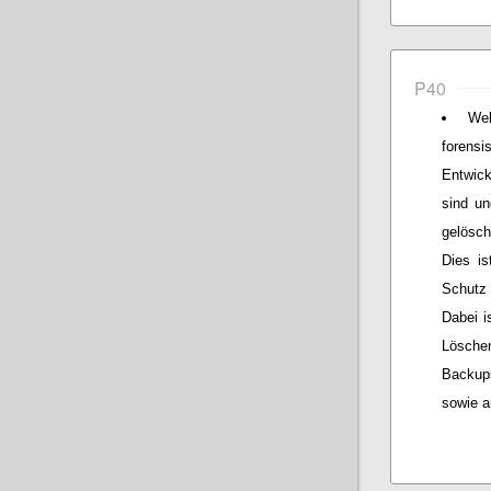
P40
We
forens
Entwick
sind un
gelösch
Dies is
Schutz 
Dabei i
Lösche
Backup
sowie a