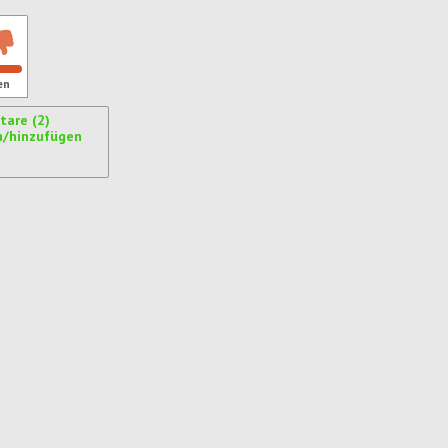
en
are (2)
n/hinzufügen
ren