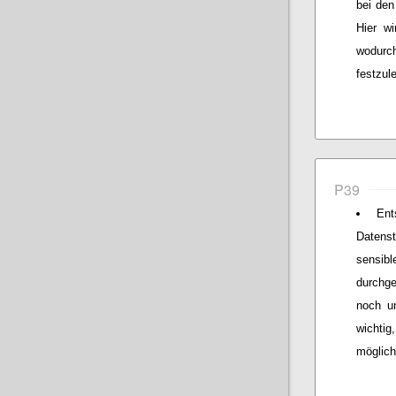
bei den
Hier wi
wodurch
festzul
P39
Ent
Datens
sensibl
durchg
noch un
wichtig
möglich 