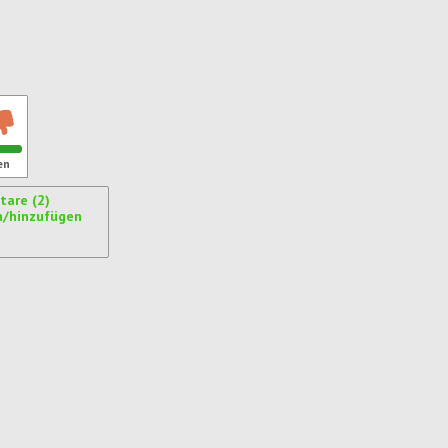
ren
en
are (2)
n/hinzufügen