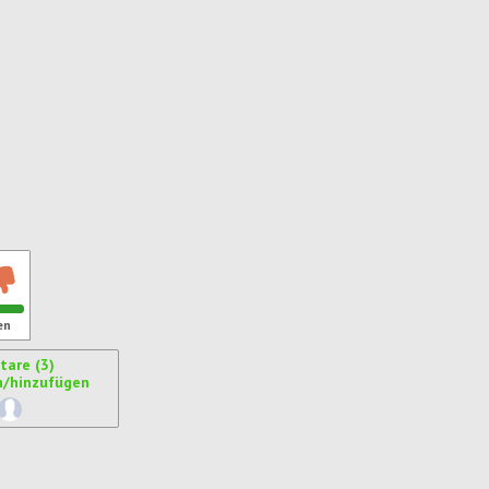
en
are (3)
n/hinzufügen