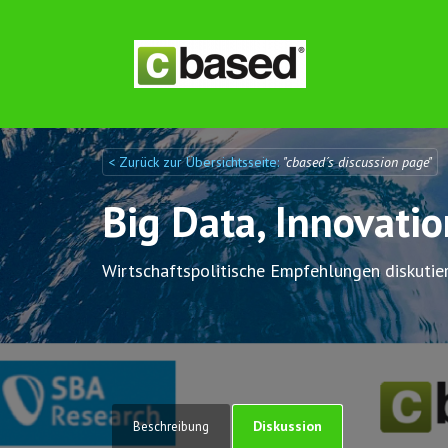
< Zurück zur Übersichtsseite:
"cbased´s discussion page"
Discuto
Discuto
Big Data, Innovati
Wirtschaftspolitische Empfehlungen diskutie
Diskussion
Beschreibung