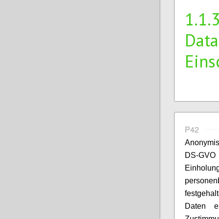
1.1.
Data
Eins
P42
Anonymis
DS-GVO a
Einholung
personen
festgeha
Daten ei
Zustimmu