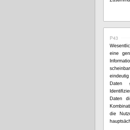
P43
Wesentlic
eine gen
Informat
scheinb
eindeuti
Daten g
Identifiz
Daten di
Kombinati
die Nutz
hauptsäch