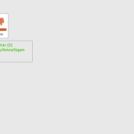
en
ar (1)
n/hinzufügen
ren