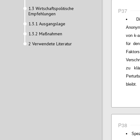
1.3 Wirtschaftspolitische
P37
Empfehlungen
D
1.3.1 Ausgangslage
Anonymi
1.3.2 Maßnahmen
von k-a
2 Verwendete Literatur
für den
Faktors
Verschn
zu klä
Perturb
bleibt.
P38
Spez