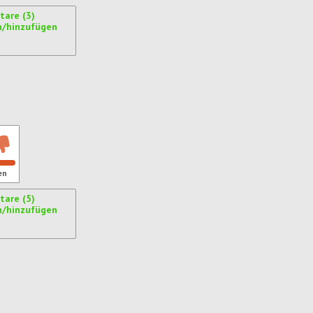
are (3)
n/hinzufügen
ren
en
are (5)
n/hinzufügen
ren