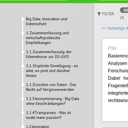
Al
FILTER:
(0)
Big Data, Innovation und
Datenschutz
<< Vorherige 
1 Zusammenfassung und
wirtschaftspolitische
Empfehlungen
P36
1.1 Zusammenfassung der
Basieren
Erkenntnisse zur DS-GVO
Analys
1.1.1Explizite Einwilligung - ex
ante, ex post und darüber
Forschun
hinaus
Dabei ha
1.1.2Löschen von Daten - Das
Fragestel
Recht auf Vergessenwerden
integrier
1.1.3Anonymisierung - Big Data
rechtswis
ohne Einschränkungen?
1.1.4Transparenz - Was ist
exakt wann passiert?
1.2Innovation