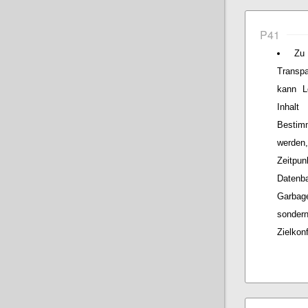
P41
Zu
Transp
kann L
Inhalt
Bestim
werden
Zeitpun
Datenb
Garbage
sonder
Zielkon