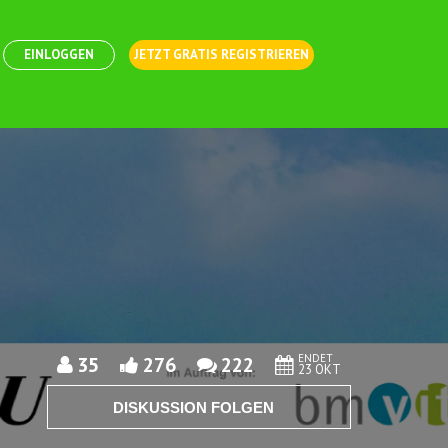
EINLOGGEN
JETZT GRATIS REGISTRIEREN
ENDET
35
276
222
23 OKT
DISKUSSION FOLGEN