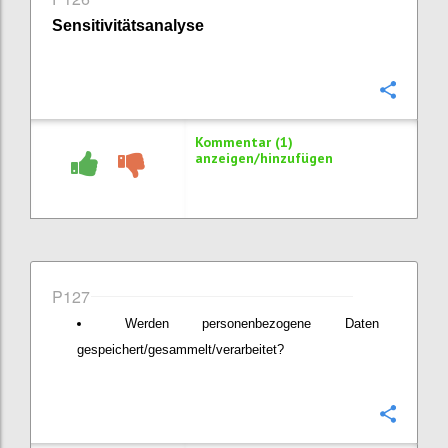
Sensitivitätsanalyse
Konfi
Kommentar (1)
anzeigen/hinzufügen
P127
Werden personenbezogene Daten
gespeichert/gesammelt/verarbeitet?
Konfi