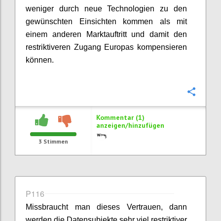
weniger durch neue Technologien zu den
gewünschten Einsichten kommen als mit
einem anderen Marktauftritt und damit den
restriktiveren Zugang Europas kompensieren
können.
Konfi
Kommentar (1)
anzeigen/hinzufügen
3
Stimmen
P116
Missbraucht man dieses Vertrauen, dann
werden die Datensubjekte sehr viel restriktiver