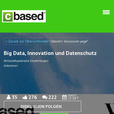
Direkt zum Inhalt
< Zurück zur Übersichtsseite:
"cbased´s discussion page"
Discuto
Discuto
Big Data, Innovation und Datenschutz
Wirtschaftspolitische Empfehlungen
diskutieren
ENDET
35
276
222
23 OKT
DISKUSSION FOLGEN