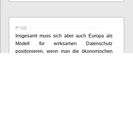
P165
Insgesamt muss sich aber auch Europa als
Modell für wirksamen Datenschutz
positionieren, wenn man die ökonomischen
Chancen realisieren will. Dies heißt auch,
dass man Personen die das europäische
Datenschutzniveau „genießen“ wollen eine
Art eResidency gewährt wie es bereit Estland
macht. Österreich könnte hier nachziehen und
eine flächendeckende europäische Lösung
vorwegnehmen. Letztendlich müssen – wie
bereits erwähnt – alle Unternehmen die DS-
GVO einhalten, wenn sie europäische
KundInnen haben. Wenn man die Zahl der