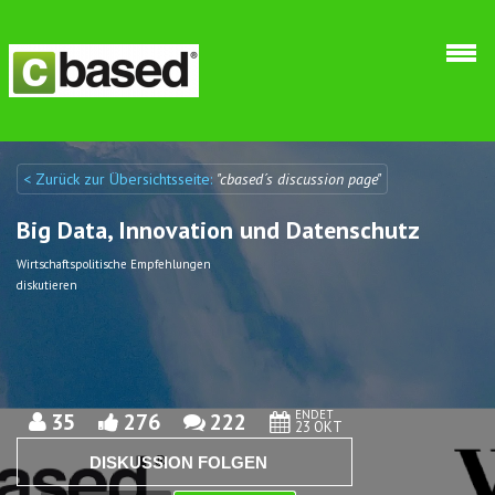
Direkt zum Inhalt
< Zurück zur Übersichtsseite:
"cbased´s discussion page"
Discuto
Discuto
Big Data, Innovation und Datenschutz
Wirtschaftspolitische Empfehlungen
diskutieren
ENDET
35
276
222
23 OKT
DISKUSSION FOLGEN