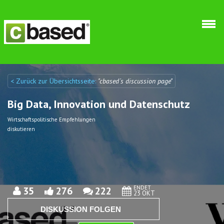
Direkt zum Inhalt
< Zurück zur Übersichtsseite:
"cbased´s discussion page"
Discuto
Discuto
Big Data, Innovation und Datenschutz
Wirtschaftspolitische Empfehlungen
diskutieren
ENDET
35
276
222
23 OKT
DISKUSSION FOLGEN