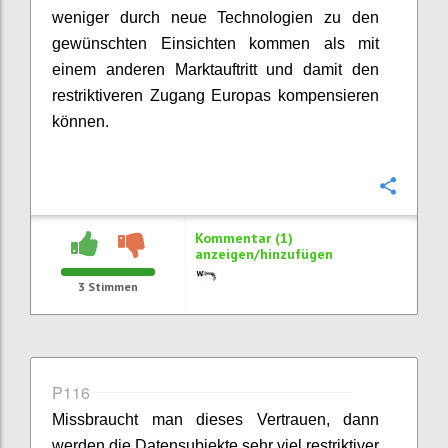
weniger durch neue Technologien zu den
gewünschten Einsichten kommen als mit
einem anderen Marktauftritt und damit den
restriktiveren Zugang Europas kompensieren
können.
Konfi
Kommentar (1)
anzeigen/hinzufügen
3
Stimmen
P116
Missbraucht man dieses Vertrauen, dann
werden die Datensubjekte sehr viel restriktiver