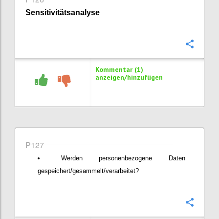
Sensitivitätsanalyse
Konfi
Kommentar (1)
anzeigen/hinzufügen
P127
Werden personenbezogene Daten
gespeichert/gesammelt/verarbeitet?
Konfi