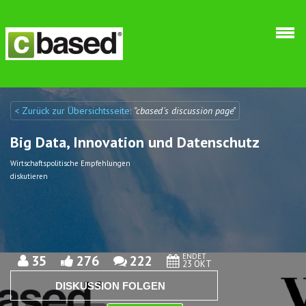
Direkt zum Inhalt
< Zurück zur Übersichtsseite:
"cbased´s discussion page"
Discuto
Discuto
Big Data, Innovation und Datenschutz
Wirtschaftspolitische Empfehlungen
diskutieren
ENDET
35
276
222
23 OKT
DISKUSSION FOLGEN