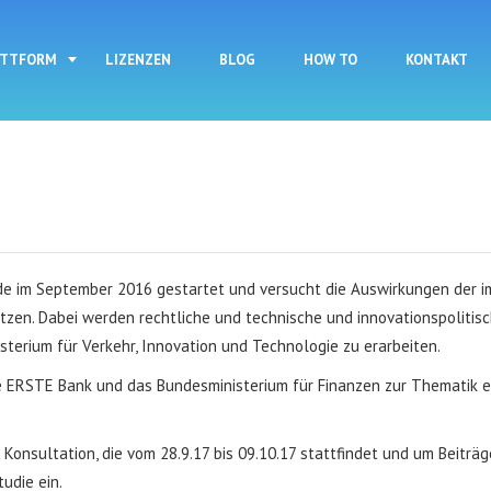
Direkt zum Inhalt
ATTFORM
LIZENZEN
BLOG
HOW TO
KONTAKT
rde im September 2016 gestartet und versucht die Auswirkungen der i
en. Dabei werden rechtliche und technische und innovationspolitische
terium für Verkehr, Innovation und Technologie zu erarbeiten.
 ERSTE Bank und das Bundesministerium für Finanzen zur Thematik era
e Konsultation, die vom 28.9.17 bis 09.10.17 stattfindet und um Beiträg
tudie ein.