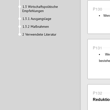
1.3 Wirtschaftspolitische
P130
Empfehlungen
Wenn
1.3.1 Ausgangslage
1.3.2 Maßnahmen
2 Verwendete Literatur
P131
We
bestehe
P132
Redukti