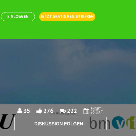
EINLOGGEN
JETZT GRATIS REGISTRIEREN
ENDET
35
276
222
23 OKT
DISKUSSION FOLGEN