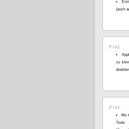
Erst
(auch a
P143
App
zu könn
direkte
P144
Wo t
Tools