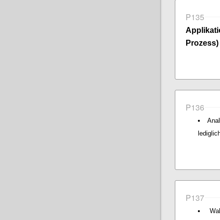
P135
Applika
Prozess)
P136
Anal
ledigli
P137
Wah