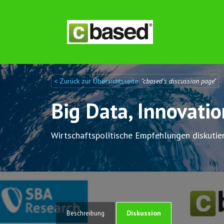
< Zurück zur Übersichtsseite:
"cbased´s discussion page"
Discuto
Discuto
Big Data, Innovati
Wirtschaftspolitische Empfehlungen diskutie
Diskussion
Beschreibung