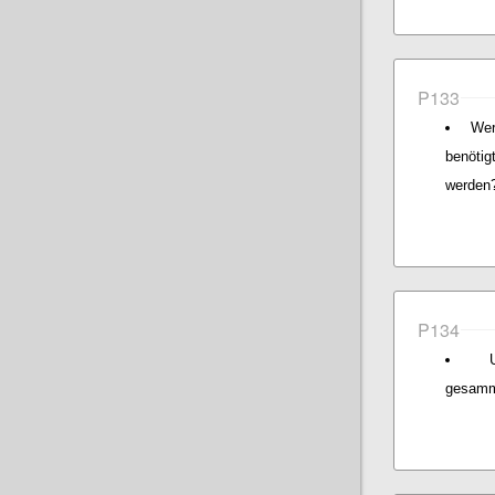
P133
Wer
benötig
werden
P134
gesamme