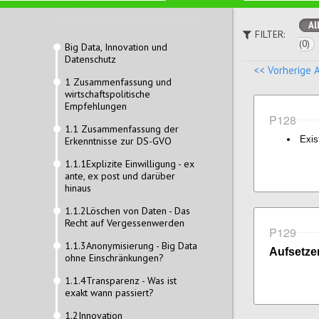
Al
FILTER:
(0)
Big Data, Innovation und
Datenschutz
<< Vorherige 
1 Zusammenfassung und
wirtschaftspolitische
Empfehlungen
P128
1.1 Zusammenfassung der
Exis
Erkenntnisse zur DS-GVO
1.1.1Explizite Einwilligung - ex
ante, ex post und darüber
hinaus
1.1.2Löschen von Daten - Das
Recht auf Vergessenwerden
P129
1.1.3Anonymisierung - Big Data
Aufsetze
ohne Einschränkungen?
1.1.4Transparenz - Was ist
exakt wann passiert?
1.2Innovation