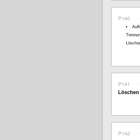
P140
Aufb
Trennu
Löschun
P141
Löschen 
P142