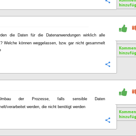
Kommen
Konfigurie
hinzufü
den die Daten für die Datenanwendungen wirklich alle
t? Welche können weggelassen, bzw. gar nicht gesammelt
Kommen
?
hinzufü
Konfigurie
Umbau der Prozesse, falls sensible Daten
lt/verarbeitet werden, die nicht benötigt werden
Kommen
hinzufü
Konfigurie