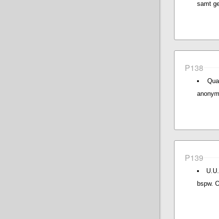
samt ge
P138
Qua
anonymi
P139
U.U.
bspw. O