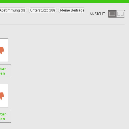
Abstimmung (0)
Unterstützt (88)
Meine Beiträge
ANSICHT:
tar
ren
gen
tar
ren
gen