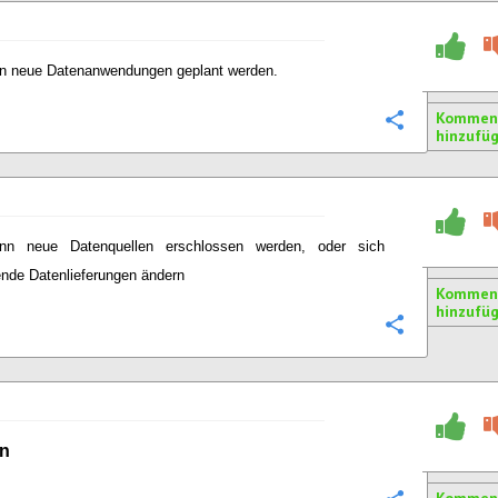
 neue Datenanwendungen geplant werden.
Kommen
Konfigurie
hinzufü
nn neue Datenquellen erschlossen werden, oder sich
nde Datenlieferungen ändern
Kommen
hinzufü
Konfigurie
on