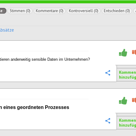
le
Stimmen (0)
Kommentare (0)
Kontroversiell (0)
Entschieden (0)
Absätze
tieren anderweitig sensible Daten im Unternehmen?
Kommen
Konfigurie
hinzufü
n eines geordneten Prozesses
Kommen
Konfigurie
hinzufü