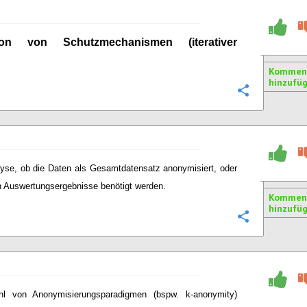
tion von Schutzmechanismen (iterativer
Kommen
hinzufü
Konfigurie
yse, ob die Daten als Gesamtdatensatz anonymisiert, oder
ch Auswertungsergebnisse benötigt werden.
Kommen
hinzufü
Konfigurie
l von Anonymisierungsparadigmen (bspw. k-anonymity)