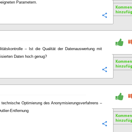
eigneten Parametern.
Kommen
hinzufü
Konfigurie
litätskontrolle – Ist die Qualität der Datenauswertung mit
sierten Daten hoch genug?
Kommen
hinzufü
Konfigurie
 technische Optimierung des Anonymisierungsverfahrens –
utlier-Entfernung
Kommen
hinzufü
Konfigurie