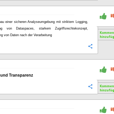
au einer sicheren Analyseumgebung mit striktem Logging,
ng von Dataspaces, starkem Zugriffsrechtekonzept,
Kommen
g von Daten nach der Verarbeitung
hinzufü
Konfigurie
und Transparenz
Kommen
Konfigurie
hinzufü