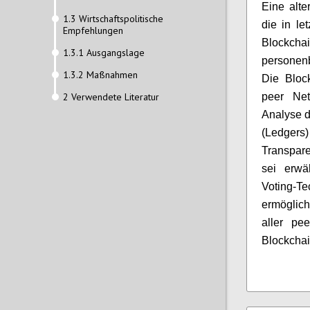
Eine alte
1.3 Wirtschaftspolitische
die in le
Empfehlungen
Blockc
1.3.1 Ausgangslage
personen
1.3.2 Maßnahmen
Die Block
2 Verwendete Literatur
peer Net
Analyse d
(Ledger
Transpare
sei erwä
Voting-
ermöglich
aller pee
Blockchai