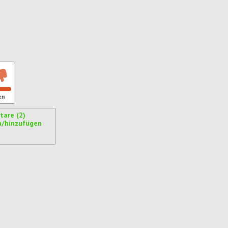
ren
en
are (2)
n/hinzufügen
ren