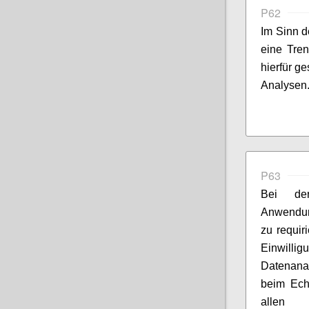
P62
Im Sinn d
eine Tren
hierfür g
Analysen
P63
Bei der
Anwendung
zu requir
Einwillig
Datenanal
beim Ech
allen N