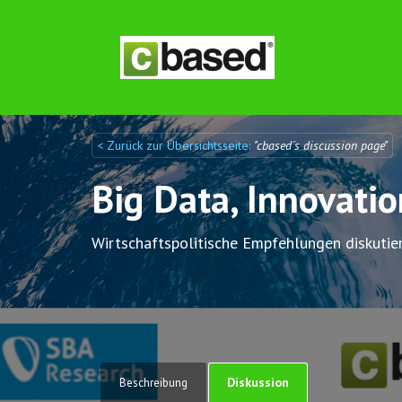
< Zurück zur Übersichtsseite:
"cbased´s discussion page"
Discuto
Discuto
Big Data, Innovati
Wirtschaftspolitische Empfehlungen diskutie
Diskussion
Beschreibung