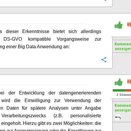
s dieser Erkenntnisse bietet sich allerdings
e DS-GVO kompatible Vorgangsweise zur
Komment
ng einer Big Data Anwendung an:
anzeige
Konfigurie
bei der Entwicklung der datengenerierenden
2
Stimm
wird die Einwilligung zur Verwendung der
Komment
ten Daten für spätere Analysen unter Angabe
anzeige
erarbeitungszwecks (z.B. personalisierte
eingeholt. Hierzu gibt es zwei Möglichkeiten: die
ung zur Anonymisierung oder die Einwilligung zur