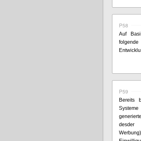
P58
Auf Basi
folgend
Entwicklu
P59
Bereits 
Systeme 
generier
desder V
Werbung) 
Einwillig