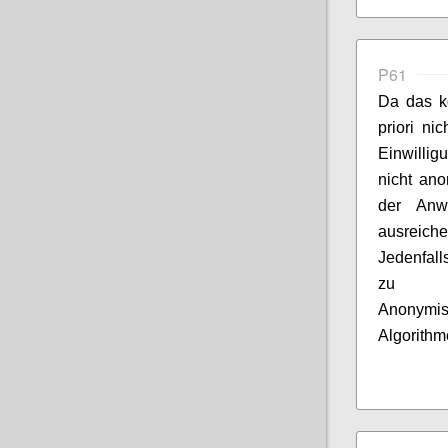
P61
Da das k
priori ni
Einwillig
nicht ano
der Anw
ausreiche
Jedenfall
zu be
Anonymi
Algorithm