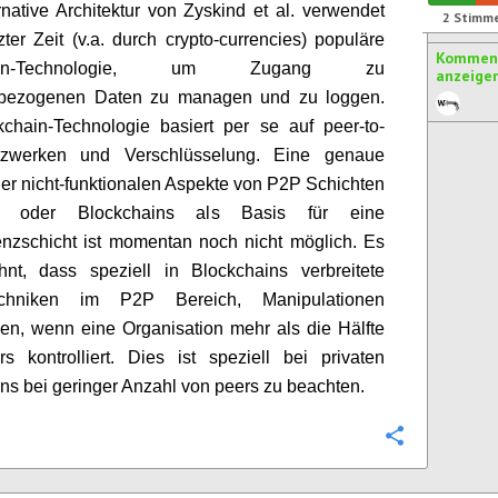
rnative Architektur von Zyskind et al. verwendet
2
Stimm
tzter Zeit (v.a. durch crypto-currencies) populäre
Komment
hain-Technologie, um Zugang zu
anzeige
bezogenen Daten zu managen und zu loggen.
chain-Technologie basiert per se auf peer-to-
zwerken und Verschlüsselung. Eine genaue
er nicht-funktionalen Aspekte von P2P Schichten
s) oder Blockchains als Basis für eine
nzschicht ist momentan noch nicht möglich. Es
hnt, dass speziell in Blockchains verbreitete
Techniken im P2P Bereich, Manipulationen
en, wenn eine Organisation mehr als die Hälfte
rs kontrolliert. Dies ist speziell bei privaten
ns bei geringer Anzahl von peers zu beachten.
Konfigurie