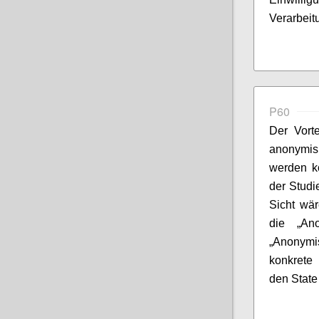
Verarbeit
P60
Der Vorte
anonymis
werden kö
der Studi
Sicht wä
die „Ano
„Anonymi
konkrete
den State 