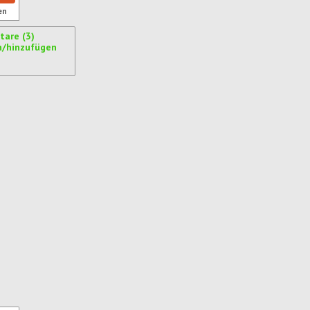
en
are (3)
n/hinzufügen
ren