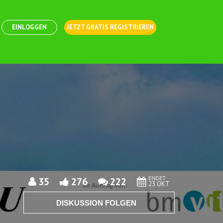
EINLOGGEN
JETZT GRATIS REGISTRIEREN
ENDET
35
276
222
23 OKT
DISKUSSION FOLGEN