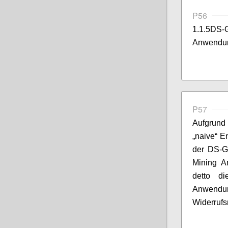
P56
1.1.5DS
Anwendu
P57
Aufgrund
„naive“ E
der DS-G
Mining A
detto di
Anwend
Widerrufsm