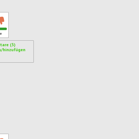
e
are (3)
n/hinzufügen
ren