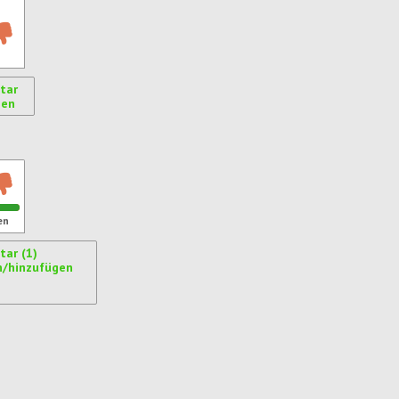
tar
gen
ren
en
ar (1)
n/hinzufügen
ren