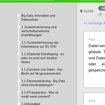
Al
FILTER:
(0)
Big Data, Innovation und
Datenschutz
<< Vorherige 
1 Zusammenfassung und
wirtschaftspolitische
Empfehlungen
P54
1.1 Zusammenfassung der
Dabei wir
Erkenntnisse zur DS-GVO
globale 
1.1.1Explizite Einwilligung - ex
ante, ex post und darüber
und Daten
hinaus
oder ei
1.1.2Löschen von Daten - Das
gespeicher
Recht auf Vergessenwerden
1.1.3Anonymisierung - Big Data
ohne Einschränkungen?
1.1.4Transparenz - Was ist
exakt wann passiert?
P55
1.2Innovation