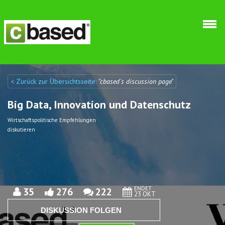
Direkt zum Inhalt
< Zurück zur Übersichtsseite:
"cbased´s discussion page"
Discuto
Discuto
Big Data, Innovation und Datenschutz
Wirtschaftspolitische Empfehlungen
diskutieren
ENDET
35
276
222
23 OKT
DISKUSSION FOLGEN