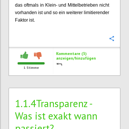
das oftmals in Klein- und Mittelbetrieben nicht
vorhanden ist und so ein weiterer limitierender
Faktor ist.
Konfi
Kommentare (3)
anzeigen/hinzufügen
1
Stimme
1.1.4Transparenz -
Was ist exakt wann
passiert?