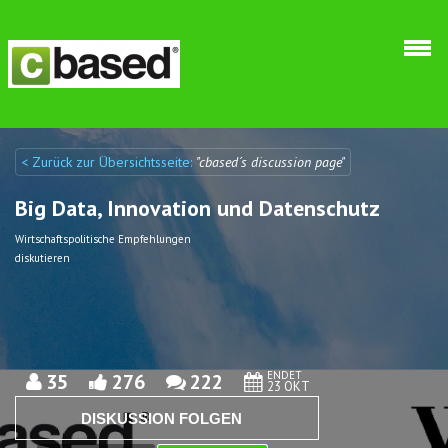
Direkt zum Inhalt
< Zurück zur Übersichtsseite:
"cbased´s discussion page"
Discuto
Discuto
Big Data, Innovation und Datenschutz
Wirtschaftspolitische Empfehlungen
diskutieren
ENDET
35
276
222
23 OKT
DISKUSSION FOLGEN