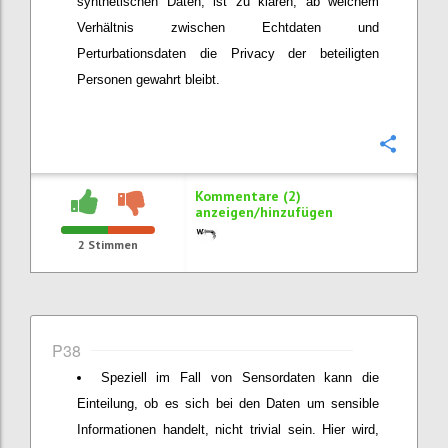
synthetischen Daten, ist zu klären, ab welchem
Verhältnis zwischen Echtdaten und
Perturbationsdaten die Privacy der beteiligten
Personen gewahrt bleibt.
Konfi
Kommentare (2)
anzeigen/hinzufügen
2
Stimmen
P38
Speziell im Fall von Sensordaten kann die
Einteilung, ob es sich bei den Daten um sensible
Informationen handelt, nicht trivial sein. Hier wird,