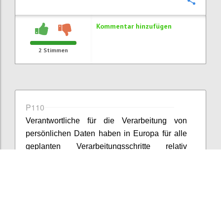
Konfi
Kommentar hinzufügen
2
Stimmen
P110
Verantwortliche für die Verarbeitung von
persönlichen Daten haben in Europa für alle
geplanten Verarbeitungsschritte relativ
detailliert Zustimmung einzuholen oder die
Daten zu anonymisieren und dann ihre Big
Data-Auswertungsstrategien zu fahren. Da bei
der Anonymisierung zum einen Unsicherheit
über die dabei zu wählende Vorgangsweise