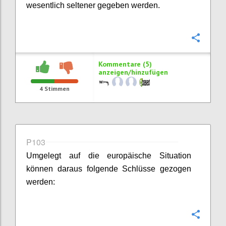
wesentlich seltener gegeben werden.
Konfi
Kommentare (5)
anzeigen/hinzufügen
4
Stimmen
P103
Umgelegt auf die europäische Situation
können daraus folgende Schlüsse gezogen
werden:
Konfi