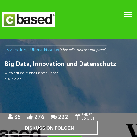
Direkt zum Inhalt
< Zurück zur Übersichtsseite:
"cbased´s discussion page"
Discuto
Discuto
Big Data, Innovation und Datenschutz
Wirtschaftspolitische Empfehlungen
diskutieren
ENDET
35
276
222
23 OKT
DISKUSSION FOLGEN