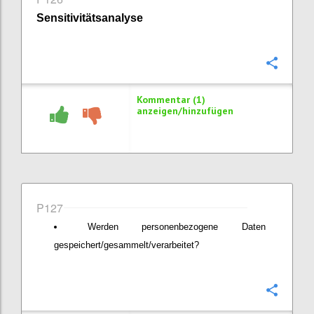
Sensitivitätsanalyse
Konfi
Kommentar (1)
anzeigen/hinzufügen
P127
Werden personenbezogene Daten
gespeichert/gesammelt/verarbeitet?
Konfi