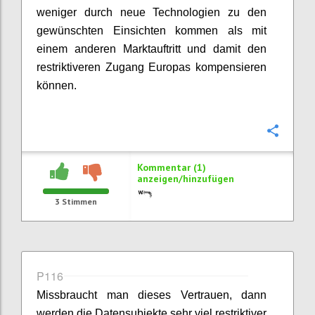
weniger durch neue Technologien zu den
gewünschten Einsichten kommen als mit
einem anderen Marktauftritt und damit den
restriktiveren Zugang Europas kompensieren
können.
Konfi
Kommentar (1)
anzeigen/hinzufügen
3
Stimmen
P116
Missbraucht man dieses Vertrauen, dann
werden die Datensubjekte sehr viel restriktiver