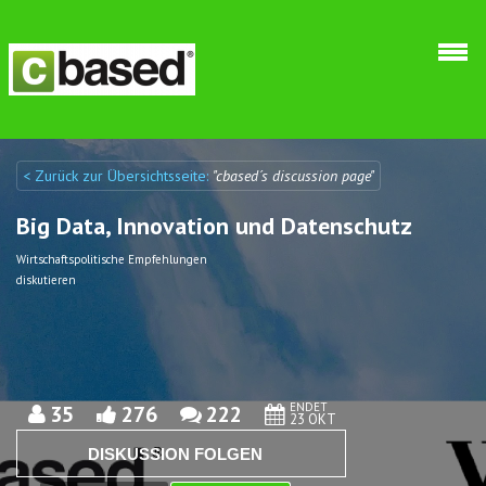
Direkt zum Inhalt
< Zurück zur Übersichtsseite:
"cbased´s discussion page"
Discuto
Discuto
Big Data, Innovation und Datenschutz
Wirtschaftspolitische Empfehlungen
diskutieren
ENDET
35
276
222
23 OKT
DISKUSSION FOLGEN