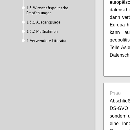
europäis
1.3 Wirtschaftspolitische
datenschu
Empfehlungen
dann verb
1.3.1 Ausgangslage
Europa h
1.3.2 Maßnahmen
kann au
geopolit
2 Verwendete Literatur
Teile Asi
Datenschu
P166
Abschlie
DS-GVO n
sondern u
eine Inn