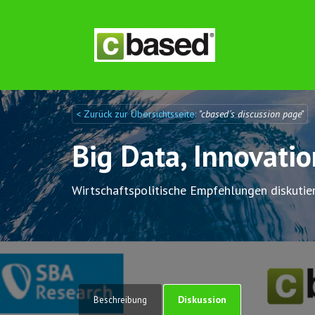
< Zurück zur Übersichtsseite:
"cbased´s discussion page"
Discuto
Discuto
Big Data, Innovati
Wirtschaftspolitische Empfehlungen diskutie
Diskussion
Beschreibung