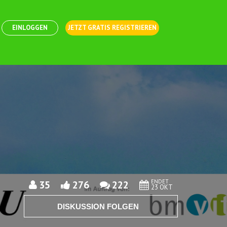
EINLOGGEN
JETZT GRATIS REGISTRIEREN
ENDET
35
276
222
23 OKT
DISKUSSION FOLGEN