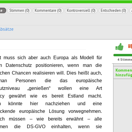
le
Stimmen (0)
Kommentare (0)
Kontroversiell (0)
Entschieden (0)
Absätze
t muss sich aber auch Europa als Modell für
4
Stimm
n Datenschutz positionieren, wenn man die
Kommen
hen Chancen realisieren will. Dies heißt auch,
hinzufü
an Personen die das europäische
hutzniveau „genießen“ wollen eine Art
ncy gewährt wie es bereit Estland macht.
ich könnte hier nachziehen und eine
eckende europäische Lösung vorwegnehmen.
lich müssen – wie bereits erwähnt – alle
hmen die DS-GVO einhalten, wenn sie