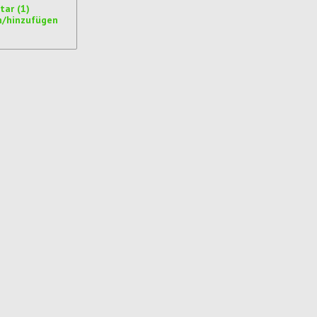
ar (1)
n/hinzufügen
ren