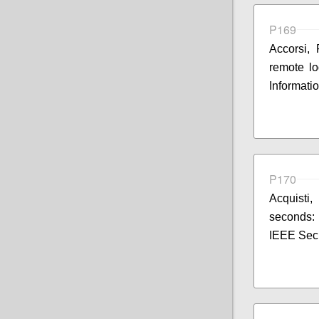
P169
Accorsi, 
remote lo
Informati
P170
Acquisti,
seconds: 
IEEE Secu