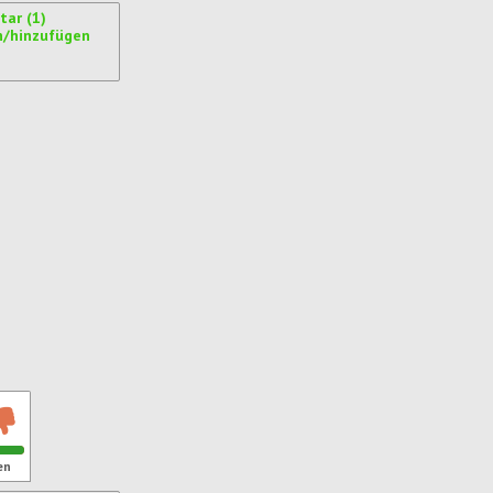
ar (1)
n/hinzufügen
ren
en