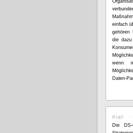
Organis
verbunden
Maßnahme
einfach ü
gehören 
die dazu 
Konsume
Möglichk
wenn in
Möglichk
Daten-Par
P167
Die DS-
Strategie