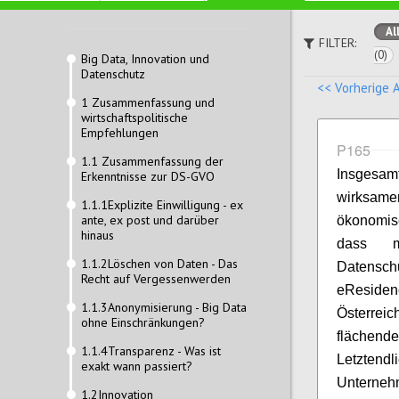
Al
FILTER:
(0)
Big Data, Innovation und
Datenschutz
<< Vorherige 
1 Zusammenfassung und
wirtschaftspolitische
Empfehlungen
P165
1.1 Zusammenfassung der
Insgesam
Erkenntnisse zur DS-GVO
wirksame
1.1.1Explizite Einwilligung - ex
ante, ex post und darüber
ökonomisc
hinaus
dass m
1.1.2Löschen von Daten - Das
Datensc
Recht auf Vergessenwerden
eReside
1.1.3Anonymisierung - Big Data
Österre
ohne Einschränkungen?
flächend
1.1.4Transparenz - Was ist
Letztend
exakt wann passiert?
Unterne
1.2Innovation