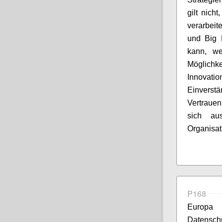
gilt nic
verarbeit
und Big 
kann, we
Möglichk
Innovati
Einvers
Vertrauen
sich au
Organisat
P168
Europa 
Datensc