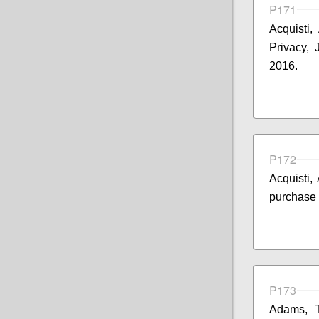
P171
Acquisti,
Privacy, 
2016.
P172
Acquisti,
purchase 
P173
Adams, T