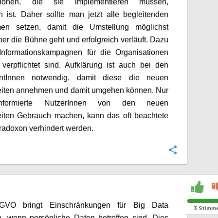
ationen, die sie implementieren müssen,
 ist. Daher sollte man jetzt alle begleitenden
n setzen, damit die Umstellung möglichst
ber die Bühne geht und erfolgreich verläuft. Dazu
Informationskampagnen für die Organisationen
verpflichtet sind. Aufklärung ist auch bei den
ntInnen notwendig, damit diese die neuen
eiten annehmen und damit umgehen können. Nur
formierte NutzerInnen von den neuen
eiten Gebrauch machen, kann das oft beachtete
adoxon verhindert werden.
Konfigurie
GVO bringt Einschränkungen für Big Data
3
Stimm
n, wenn persönliche Daten betroffen sind. Dies