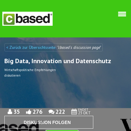
Direkt zum Inhalt
< Zurück zur Übersichtsseite:
"cbased´s discussion page"
Discuto
Discuto
Big Data, Innovation und Datenschutz
Wirtschaftspolitische Empfehlungen
diskutieren
ENDET
35
276
222
23 OKT
DISKUSSION FOLGEN