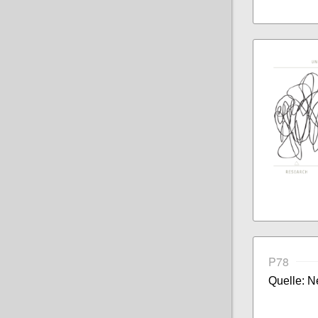
P78
Quelle: 