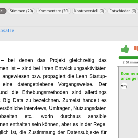
le
Stimmen (20)
Kommentare (20)
Kontroversiell (0)
Entschieden (0)
Absätze
 – bei denen das Projekt gleichzeitig das
2
Stimm
en ist – sind bei Ihren Entwicklungsaktivitäten
Komment
 angewiesen bzw. propagiert die Lean Startup-
anzeige
 eine datengetriebene Vorgangsweise. Der
nd die Erhebungsmethoden sind allerdings
ls Big Data zu bezeichnen. Zumeist handelt es
ersönliche Interviews, Umfragen, Nutzungsdaten
seiten etc., worin durchaus sensible
onen enthalten sein können, aber es in der Regel
ich ist, die Zustimmung der Datensubjekte für