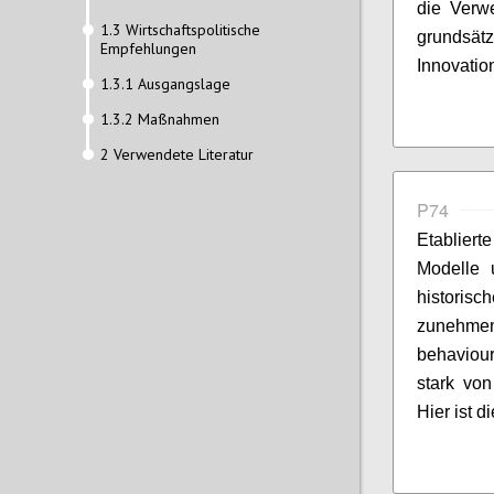
die Verwe
1.3 Wirtschaftspolitische
grundsä
Empfehlungen
Innovatio
1.3.1 Ausgangslage
1.3.2 Maßnahmen
2 Verwendete Literatur
P74
Etablier
Modelle 
historisc
zunehmen
behaviou
stark von
Hier ist d