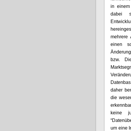
in einem 
dabei 
Entwickl
hereinge
mehrere 
einen s
Änderung
bzw. Die
Marktseg
Verände
Datenbasi
daher be
die wesen
erkennbar
keine j
“Datenübe
um eine I