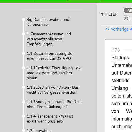
Al
FILTER:
(0)
Big Data, Innovation und
Datenschutz
<< Vorherige 
1 Zusammenfassung und
wirtschaftspolitische
Empfehlungen
P73
1.1 Zusammenfassung der
Startups
Erkenntnisse zur DS-GVO
Unternehm
1.1.1Explizite Einwilligung - ex
ante, ex post und darüber
auf Daten
hinaus
Methode
1.1.2Löschen von Daten - Das
Umfang u
Recht auf Vergessenwerden
selten a
1.1.3Anonymisierung - Big Data
sich um p
ohne Einschränkungen?
von Web
1.1.4Transparenz - Was ist
Informati
exakt wann passiert?
auch mögl
1.2Innovation