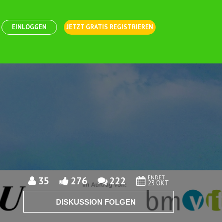
EINLOGGEN
JETZT GRATIS REGISTRIEREN
ENDET
35
276
222
23 OKT
DISKUSSION FOLGEN