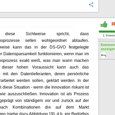
Konfigurie
diese Sichtweise spricht, dass
1
Stimm
onsprozesse selten wohlgeordnet ablaufen.
Komment
sweise kann das in der DS-GVO festgelegte
anzeige
er Datensparsamkeit funktionieren, wenn man im
onsprozess exakt weiß, was man wann machen
t dieser hohen Voraussicht kann auch das
s mit den Datenlieferanten, deren persönliche
arbeitet werden sollen, geklärt werden. In der
st diese Situation - wenn die Innovation riskant ist
wie auszuschließen. Innovation ist als Prozess
 geprägt von ständigem vor und zurück auf der
ach Kombinationen die auf dem Markt
eren (siehe dazu Abbildung 19), d.h. ein Bedürfnis