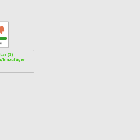
ren
e
ar (1)
n/hinzufügen