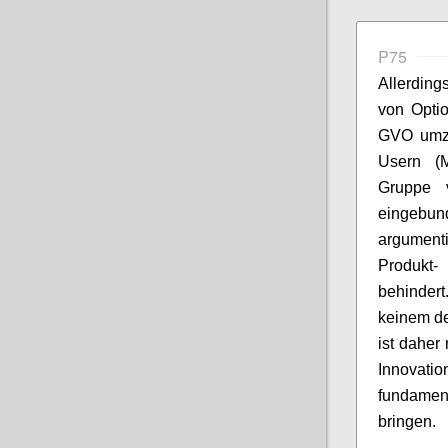
P75
Allerding
von Opti
GVO umzu
Usern (M
Gruppe 
eingebu
argument
Produkt
behindert
keinem de
ist dahe
Innovati
fundament
bringen.