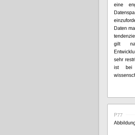
eine en
Datenspa
einzufor
Daten man
tendenzie
gilt n
Entwickl
sehr rest
ist bei
wissenscha
P77
Abbildung