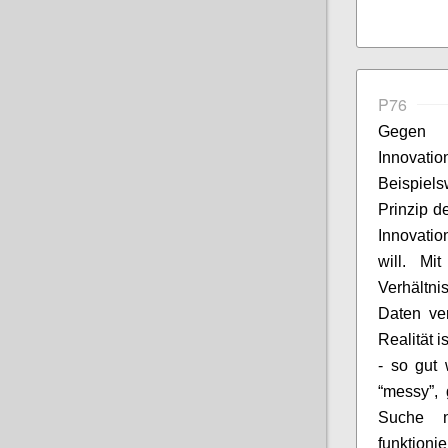
P76
Gegen 
Innovati
Beispiel
Prinzip d
Innovati
will. Mi
Verhältni
Daten ver
Realität i
- so gut 
“messy”,
Suche n
funktioni