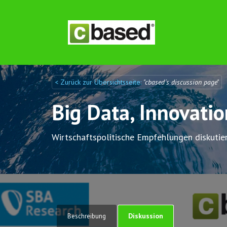
< Zurück zur Übersichtsseite:
"cbased´s discussion page"
Discuto
Discuto
Big Data, Innovati
Wirtschaftspolitische Empfehlungen diskutie
Diskussion
Beschreibung