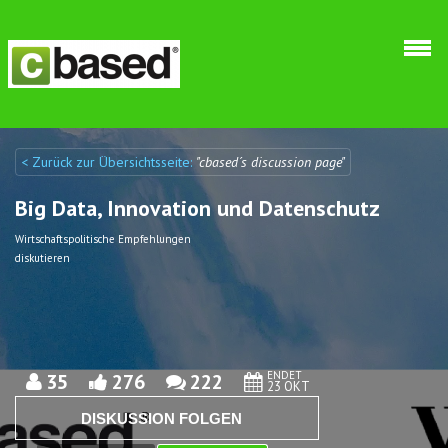
Direkt zum Inhalt
< Zurück zur Übersichtsseite:
"cbased´s discussion page"
Discuto
Discuto
Big Data, Innovation und Datenschutz
Wirtschaftspolitische Empfehlungen
diskutieren
ENDET
35
276
222
23 OKT
DISKUSSION FOLGEN