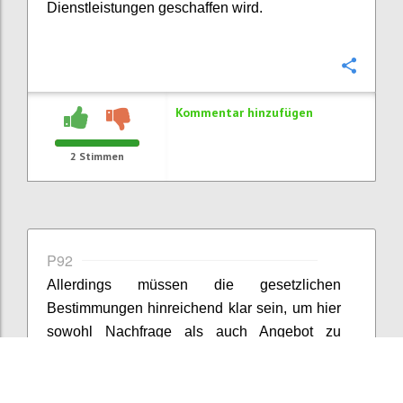
Dienstleistungen geschaffen wird.
Konfi
Kommentar hinzufügen
2
Stimmen
P92
Allerdings müssen die gesetzlichen
Bestimmungen hinreichend klar sein, um hier
sowohl Nachfrage als auch Angebot zu
stimulieren. Wenn Ziele zu viel
Interpretationsspielraum lassen, steigt die
Unsicherheit und nicht die Zahl der Lösungen