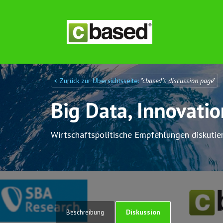
< Zurück zur Übersichtsseite:
"cbased´s discussion page"
Discuto
Discuto
Big Data, Innovati
Wirtschaftspolitische Empfehlungen diskutie
Diskussion
Beschreibung