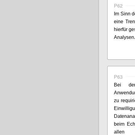
P62
Im Sinn d
eine Tren
hierfür g
Analysen
P63
Bei der
Anwendung
zu requir
Einwillig
Datenanal
beim Ech
allen N