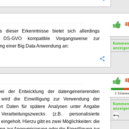
s dieser Erkenntnisse bietet sich allerdings
e DS-GVO kompatible Vorgangsweise zur
Komment
ng einer Big Data Anwendung an:
anzeige
Konfigurie
bei der Entwicklung der datengenerierenden
2
Stimm
wird die Einwilligung zur Verwendung der
Komment
ten Daten für spätere Analysen unter Angabe
anzeige
erarbeitungszwecks (z.B. personalisierte
eingeholt. Hierzu gibt es zwei Möglichkeiten: die
ung zur Anonymisierung oder die Einwilligung zur