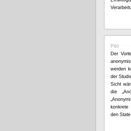
Verarbeit
P60
Der Vorte
anonymis
werden kö
der Studi
Sicht wä
die „Ano
„Anonymi
konkrete
den State 