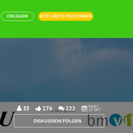
EINLOGGEN
JETZT GRATIS REGISTRIEREN
ENDET
35
276
222
23 OKT
DISKUSSION FOLGEN