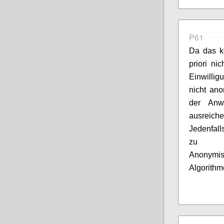
P61
Da das k
priori ni
Einwillig
nicht ano
der Anw
ausreiche
Jedenfall
zu be
Anonymi
Algorithm