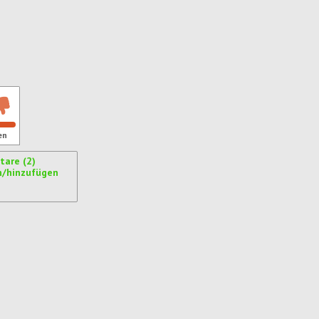
ren
en
are (2)
n/hinzufügen
ren