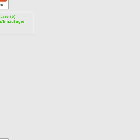
en
are (3)
n/hinzufügen
ren