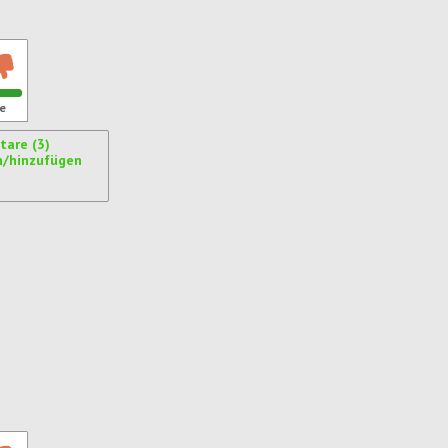
e
are (3)
n/hinzufügen
ren