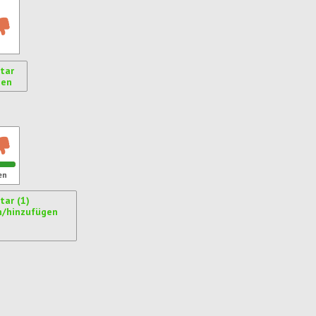
tar
gen
ren
en
ar (1)
n/hinzufügen
ren