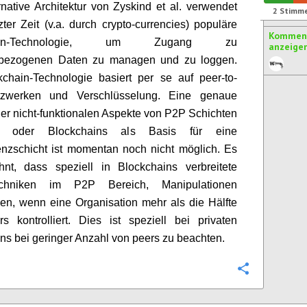
rnative Architektur von Zyskind et al. verwendet
2
Stimm
tzter Zeit (v.a. durch crypto-currencies) populäre
Komment
hain-Technologie, um Zugang zu
anzeige
bezogenen Daten zu managen und zu loggen.
chain-Technologie basiert per se auf peer-to-
zwerken und Verschlüsselung. Eine genaue
er nicht-funktionalen Aspekte von P2P Schichten
s) oder Blockchains als Basis für eine
nzschicht ist momentan noch nicht möglich. Es
hnt, dass speziell in Blockchains verbreitete
Techniken im P2P Bereich, Manipulationen
en, wenn eine Organisation mehr als die Hälfte
rs kontrolliert. Dies ist speziell bei privaten
ns bei geringer Anzahl von peers zu beachten.
Konfigurie