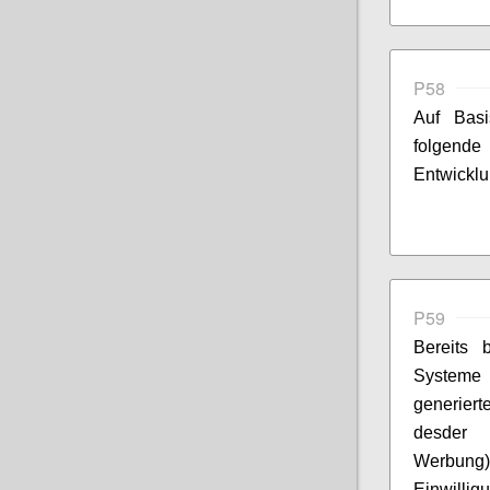
P58
Auf Basi
folgend
Entwicklu
P59
Bereits 
Systeme 
generier
desder V
Werbung) 
Einwillig