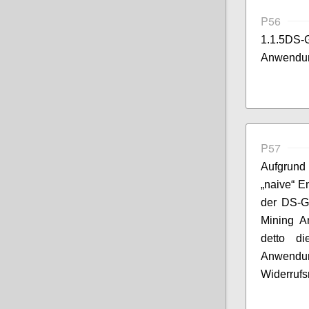
P56
1.1.5DS
Anwendu
P57
Aufgrund
„naive“ E
der DS-G
Mining A
detto di
Anwend
Widerrufsm