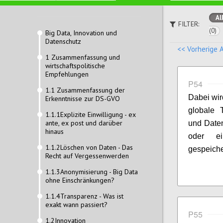
Al
FILTER:
(0)
Big Data, Innovation und
Datenschutz
<< Vorherige 
1 Zusammenfassung und
wirtschaftspolitische
Empfehlungen
P54
1.1 Zusammenfassung der
Dabei wir
Erkenntnisse zur DS-GVO
globale 
1.1.1Explizite Einwilligung - ex
ante, ex post und darüber
und Daten
hinaus
oder ei
1.1.2Löschen von Daten - Das
gespeicher
Recht auf Vergessenwerden
1.1.3Anonymisierung - Big Data
ohne Einschränkungen?
1.1.4Transparenz - Was ist
exakt wann passiert?
P55
1.2Innovation