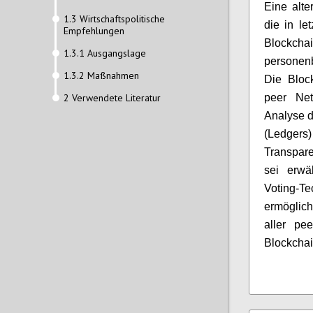
Eine alte
1.3 Wirtschaftspolitische
die in le
Empfehlungen
Blockc
1.3.1 Ausgangslage
personen
1.3.2 Maßnahmen
Die Block
2 Verwendete Literatur
peer Net
Analyse d
(Ledger
Transpare
sei erwä
Voting-
ermöglich
aller pee
Blockchai