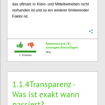
das oftmals in Klein- und Mittelbetrieben nicht
vorhanden ist und so ein weiterer limitierender
Faktor ist.
Konfi
Kommentare (3)
anzeigen/hinzufügen
1
Stimme
1.1.4Transparenz -
Was ist exakt wann
passiert?