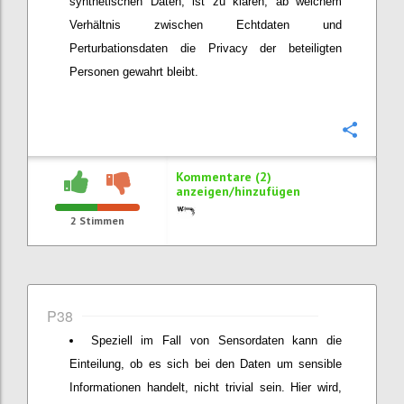
synthetischen Daten, ist zu klären, ab welchem
Verhältnis zwischen Echtdaten und
Perturbationsdaten die Privacy der beteiligten
Personen gewahrt bleibt.
Konfi
Kommentare (2)
anzeigen/hinzufügen
2
Stimmen
P38
Speziell im Fall von Sensordaten kann die
Einteilung, ob es sich bei den Daten um sensible
Informationen handelt, nicht trivial sein. Hier wird,