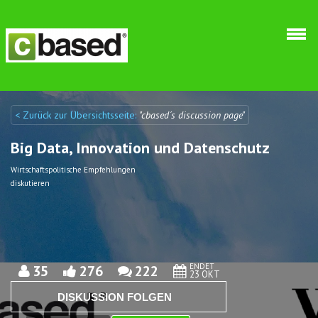
Direkt zum Inhalt
< Zurück zur Übersichtsseite:
"cbased´s discussion page"
Discuto
Discuto
Big Data, Innovation und Datenschutz
Wirtschaftspolitische Empfehlungen
diskutieren
ENDET
35
276
222
23 OKT
DISKUSSION FOLGEN