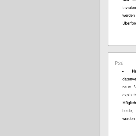
trivial
werden
Überfor
P26
N
datenve
neue V
expliz
Möglich
beide,
werden