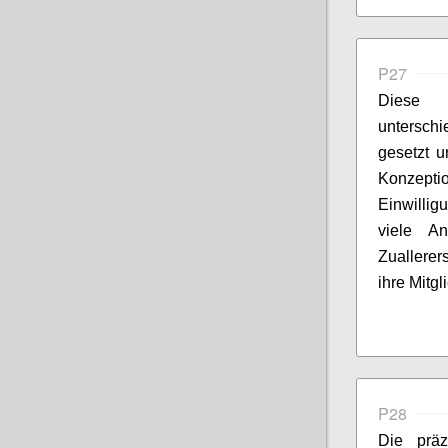
P27
Diese E
unterschi
gesetzt 
Konze
Einwilligu
viele An
Zuallerer
ihre Mitgl
P28
Die präz