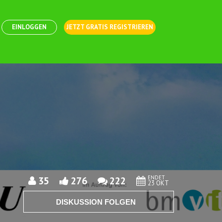
EINLOGGEN
JETZT GRATIS REGISTRIEREN
ENDET
35
276
222
23 OKT
DISKUSSION FOLGEN