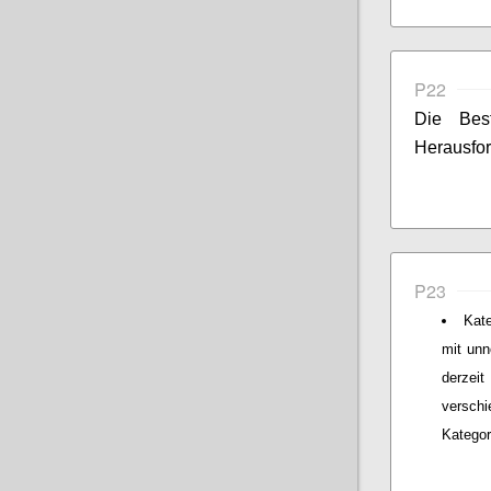
P22
Die Bes
Herausfor
P23
Kat
mit unn
derzeit
verschi
Kategor