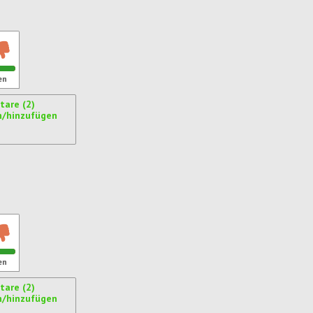
en
are (2)
n/hinzufügen
ren
en
are (2)
n/hinzufügen