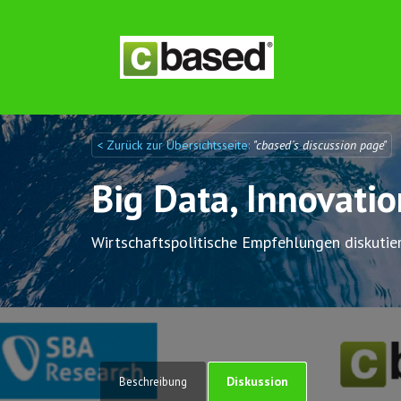
< Zurück zur Übersichtsseite:
"cbased´s discussion page"
Discuto
Discuto
Big Data, Innovati
Wirtschaftspolitische Empfehlungen diskutie
Diskussion
Beschreibung