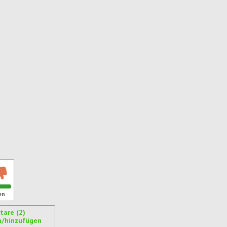
en
are (2)
n/hinzufügen