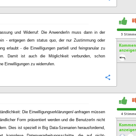
assung und Widerruf: Die AnwenderIn muss dann in der
3
Stimm
ein - entgegen dem status quo, der nur Zustimmung oder
Komment
ng erlaubt - die Einwilligungen partiell und feingranular zu
anzeige
ten. Damit ist auch die Möglichkeit verbunden, schon
e Einwilligungen zu widerrufen.
Konfigurie
tändlichkeit: Die Einwilligungserklärungen/-anfragen müssen
4
Stimm
tändlicher Form präsentiert werden und die BenutzerIn nicht
Komment
dern. Dies ist speziell in Big Data-Szenarien herausfordernd,
anzeige
rt komplexe Datenverarbeitungsschritte, die auf nicht-