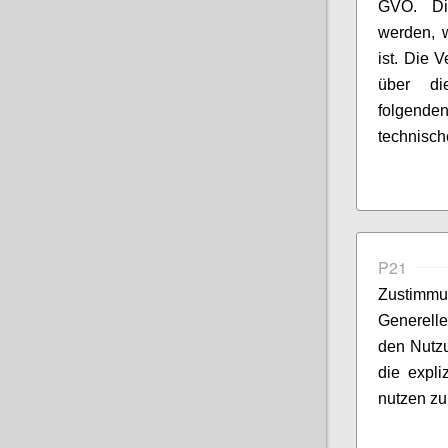
GVO. Die
werden, 
ist. Die 
über di
folgend
technisch
P21
Zustimmu
Generelle
den Nutz
die expli
nutzen zu