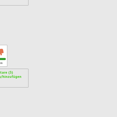
ren
en
are (3)
n/hinzufügen
ren