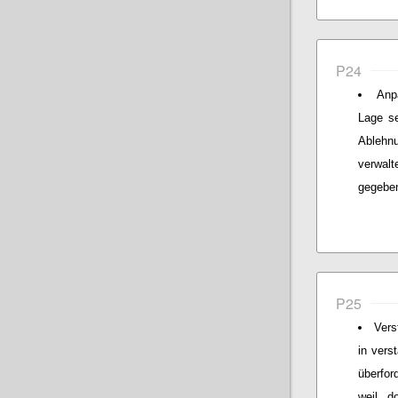
P24
Anp
Lage s
Ablehnu
verwal
gegeben
P25
Vers
in vers
überfor
weil do