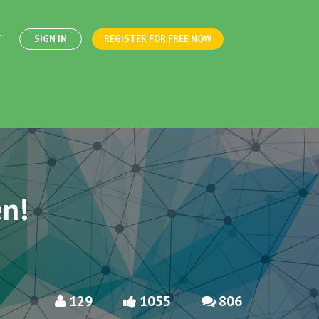
T
SIGN IN
REGISTER FOR FREE NOW
n!
129
1055
806