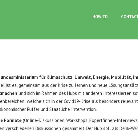
Skip to main content
HOW TO
CONTAC
 Bundesministerium für Klimaschutz, Umwelt, Energie, Mobilität, 
el ist es, gemeinsam aus der Krise zu lernen und neue Lösungsansätze
tmachen
und sich im Rahmen des Hubs mit anderen Interessierten so
menbereichen
,
welche sich in der Covid19-Krise als besonders relevan
Ökonomischer Puffer und Staatliche Intervention.
he Formate
(Online-Diskussionen, Workshops, Expert*innen-Interviews 
n verschiedenen Diskussionen gesammelt. Der Hub soll als Denk-We