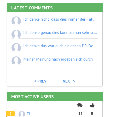
LATEST COMMENTS
Ich denke nicht, dass dies immer der Fall ist. Man siehe sich nur das Mercosur-EU abkommen an - das wird ja von so vielen Staaten nicht unterstützt, weil eine weitere extreme Rodung des Regenwalds dadurch beschleunigt wird. Handelsabkommen führen zu mehr wirtschaftlicher Tätigkeit = mehr Ressourcennutzen und Umweltschäden = mehr Klimaflüchtlingen und sozial benachteiligten Bevölkerungsgruppen, welche von Naturkatastrophen heimgesucht werden = arbeiten gegen friedliche Zustände und Stabilität. Von den Abkommen profitieren in sich entwickelnden Ländern zumeist auch nur die dortigen Eliten und ihre Unternehmen, während die ArbeiterInnen noch mehr ausgebeutet werden, da neue Märkte erschlossen werden.
Ich denke genau dies könnte man sehr schnell ändern. Einfach den Textilriesen vorschreiben, sie müsse einen gewissen Anteil der Kleidung die sie in der EU verkaufen auch innerhalb der EU produzieren und diesen Anteil dann jährlich steigern + den Zoll auf Importwaren erhöhen (funktioniert ja bei Netflix z.B. auch bestens). Die Unternehmen können die Kosten so nicht an die Kunden weitergeben, sie werden einfach weniger Marge machen. Bis die Ausbeutung der Südostasiaten ein Ende hat. Wer profitiert eigentlich davon, dass das T-Shirt aus Bangladesch kommt? Kann irgendjemand ein T-Shirt aus Bulgarien und eines aus Bangladesch bei ZARA an etwas Anderem außer dem Label, auseinandererkennen?
Ich denke das war auch ein riesen PR-Debakel der EU. 1 Land hat gesagt es exportiert mal vorerst keinen MNS-Schutz ins Ausland aufgrund der bevorstehenden Pandemie und am nächsten Tag rollten schon die Container aus China unter dröhnenden Fanfaren in Italien von den Schiffen. Dabei war es ja gar nicht so, dass kein zwischenstaatlicher Austausch stattgefunden hat, es wurde nur wirklich sehr sehr schlecht kommuniziert.
Meiner Meinung nach ergeben sich durch den Klimawandel neue Möglichkeiten für Unternehmen. Unternehmen, die unzureichend auf den Klimawandel und alle damit einhergehenden Maßnahmen eingehen, werden früher oder später einen Wettbewerbsnachteil mit sich ziehen. Reagiert ein Unternehmen beispielsweise jetzt schon vorausschauend mit Maßnahmen wie dem Aufbau von Pufferkazapitäten in der supply chain bei etwaigen Ausfällen durch extreme Klimaereignisse - oder auch ein X-event wie eine Pandemie - wird es gegenüber anderen Unternehmen einen klaren Wettbewerbsvorteil haben.
< PREV
NEXT >
MOST ACTIVE USERS
TJ
11
9