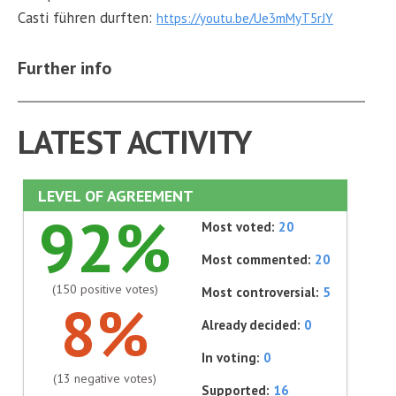
Casti führen durften:
https://youtu.be/Ue3mMyT5rJY
Further info
LATEST ACTIVITY
LEVEL OF AGREEMENT
92%
Most voted:
20
Most commented:
20
(150 positive votes)
Most controversial:
5
8%
Already decided:
0
In voting:
0
(13 negative votes)
Supported:
16