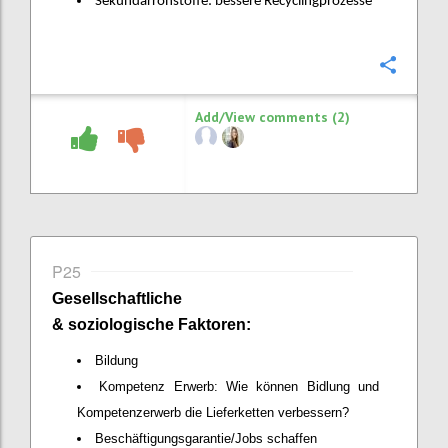
Sekundärrohstoffe: bessere Recyclingprozesse
Confi
Add/View comments (2)
P25
Gesellschaftliche
& soziologische Faktoren:
Bildung
Kompetenz Erwerb: Wie können Bidlung und
Kompetenzerwerb die Lieferketten verbessern?
Beschäftigungsgarantie/Jobs schaffen