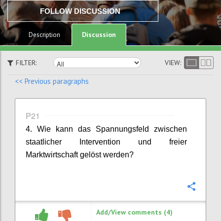
FOLLOW DISCUSSION
Discussion
Description
FILTER:
VIEW:
<< Previous paragraphs
P21
4. Wie kann das Spannungsfeld zwischen
staatlicher Intervention und freier
Marktwirtschaft gelöst werden?
Confi
Add/View comments (4)