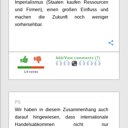
Imperialismus
(
Staaten
kaufen
Ressourcen
und Firmen
)
,
einen großen Einfluss und
machen
die
Zukunft noch
weniger
vorhersehbar.
Confi
Add/View comments (7)
14
votes
P5
Wir haben in
diesem Zusammenhang auch
darauf hingewiesen, dass internationale
Handelsabkommen
nicht nur