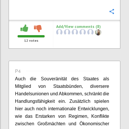
Confi
Add/View comments (8)
12
votes
P4
Auch die Souveränität des Staates als
Mitglied von Staatsbünden, diversere
Handelsunionen und Abkommen,
schränkt die
Handlungsfähigkeit ein
. Zusätzlich spielen
hier auch noch internationale Entwicklung
en
,
wie das Erstarken von Regimen, Konflikte
zwischen Großmächten und Ökonomischer