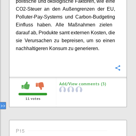
politische
und ökologische Faktoren
, wie eine
CO2-Steuer an den Au
ß
engrenzen der EU,
Polluter
-
Pay
-
System
s
und Carbon
-
Budgeting
Einfluss
haben
. Alle
Maßnahmen
zielen
da
rauf
ab, Produkte samt externen Kosten
,
die
sie Verursachen zu
bepreisen
, um so einen
nachhaltigeren Konsum zu generieren.
Confi
Add/View comments (3)
11
votes
P15