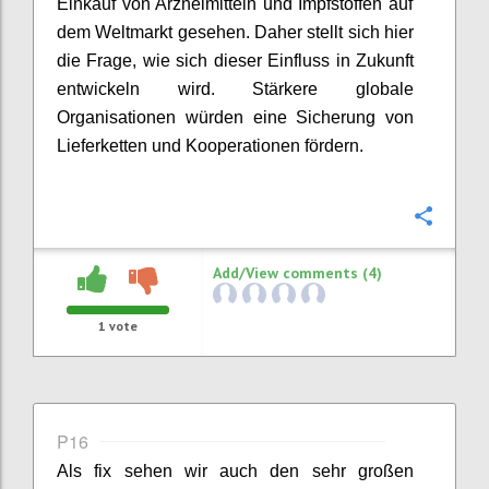
Einkauf
von Arzneimittel
n
und Impfstoffe
n
auf
dem Weltmarkt gesehen. Daher stellt sich hier
die Frage, wie sich dieser Einfluss in Zukunft
entwickeln
wird. Stärkere globale
Organisationen würden eine Sicherung von
Lieferketten
und Kooperationen fördern.
Confi
Add/View comments (4)
1
vote
P16
Als fix sehen wir auch den sehr großen