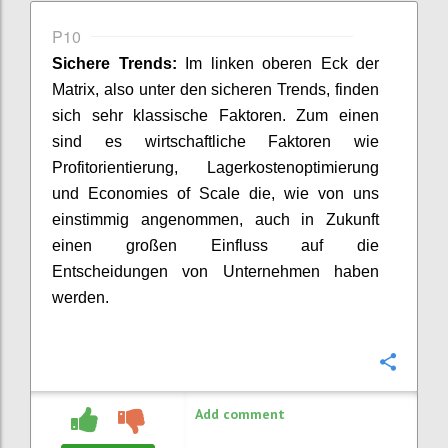
P10
Sichere Trends:
Im linken oberen Eck der
Matrix
, also unter den sicheren Trends,
finden
sich sehr klassische Faktoren
. Zum
e
inen
sind
es
wirtschaftliche Faktoren
wie
Profitorientierung, Lagerkosten
o
ptimierung
und
Economies
of
Scale
die
, wie von uns
einstimmig
angenommen
,
auch in Zukunft
einen großen Einfluss auf die
Entscheidungen von Unternehmen haben
werden.
Confi
Add comment