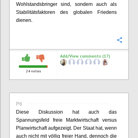
Wohlstandsbringer sind, sondern auch
als
Stabilitätsfaktor
en
des
globale
n
Frieden
s
dienen
.
Confi
Add/View comments (17)
24
votes
P6
Diese Diskussion hat auch das
Spannungsfeld freie Marktwirtschaft versus
Planwirtschaft
aufgezeigt.
Der Staat hat, wenn
auch nicht
mit völlig
freie
r
Hand
,
dennoch
die