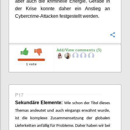
aber auch die kriminelle Energie. Gerade in
der Krise konnte daher ein Anstieg an
Cybercrime
-
Attacken festgestellt werden.
Confi
Add/View comments (5)
1
vote
P17
Sekundäre Elemente:
Wie schon der Titel dieses
Themas andeutet und auch eingangs erwähnt wurde,
ist die komplexe Zusammensetzung der globalen
Lieferketten anfällig für Probleme. Daher haben wir bei