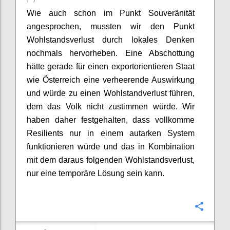
Wie auch schon im Punkt Souveränität
angesprochen,
mussten wir den
Punkt
Wohlstandsverlust durch lokales Denken
nochmals
her
vorheben
. Eine Abschottung
hätte gerade
für
einen
e
xportorientieren Staat
wie Österreich eine verheerende Auswirkung
und würde zu einen Wohlstandverlust führen,
dem das Volk nicht zustimmen würde.
Wir
haben daher festgehalten
, dass vollkomme
Resilients
nur in einem autarken System
funktionieren würde und das in Kombination
mit dem
daraus folgenden
Wohlstandsverlust,
nur eine temporäre Lösung sein kann.
Confi