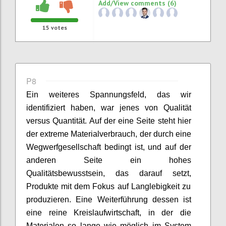
Add/View comments (6)
15
votes
P8
Ein weiteres
Spannungsfeld
,
das wir
identifiziert haben
, war jenes von
Qualität
v
ersus
Quantität. Auf der eine Seite steht hier
der extreme Materialverbrauch,
der
durch eine
Wegwerfgesellschaft
bedingt ist,
und auf der
anderen Seite ein hohes
Qualitätsbewusstsein,
das
darauf setzt
,
Produkte mit dem Fokus auf Langlebigkeit
zu
produzieren
.
Eine Weiterführung dessen ist
eine reine
Kreislaufwirtschaft,
in der
die
Materialen
so lange wie möglich im System