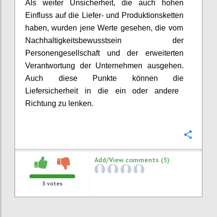
Als weiter Unsicherheit, d
ie
auch hohen
Einfluss auf die Liefer- und Produktionsketten
haben
,
wurden jene
Werte
gesehen
, die vom
Nachhaltigkeitsbewusstsein der
Personengesellschaft und der erweiterten
Verantwortung der Unternehmen ausgeh
en
.
Auch diese Punkte können die
Liefersicherheit in die ein oder andere
Richtung zu lenken.
Confi
Add/View comments (5)
3
votes