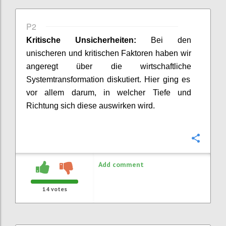
P2
Kritische Unsicherheiten:
Bei den
unischeren und kritischen Faktoren
haben wir
angeregt
über d
ie
wirtschaftlich
e
Systemtransformation
diskutiert
.
Hier ging es
vor allem darum, in welcher
T
iefe und
Richtung sich diese auswirken w
ird
.
Confi
Add comment
14
votes