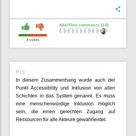
Confi
Add/View comments (10)
3
votes
P13
In diesem Zusammenhang wurde auch der
Punkt
Accessibility
und Inklusion von allen
Schichten in das System genannt. Es muss
eine
m
enschenwürdige Inklusion möglich
sein
, d
ie
einen gerechten
Zugang
auf
Ressourcen für alle Akteure gewährleistet
.