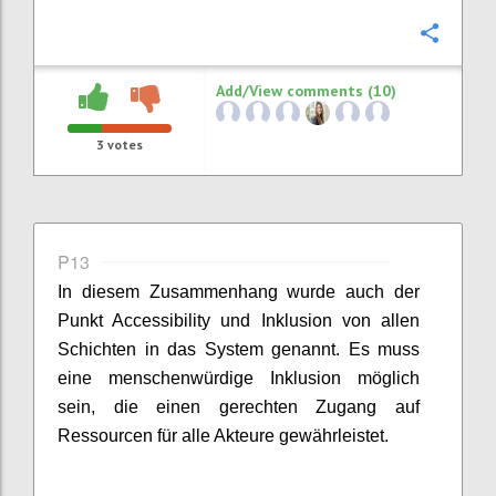
Confi
Add/View comments (10)
3
votes
P13
In diesem Zusammenhang wurde auch der
Punkt
Accessibility
und Inklusion von allen
Schichten in das System genannt. Es muss
eine
m
enschenwürdige Inklusion möglich
sein
, d
ie
einen gerechten
Zugang
auf
Ressourcen für alle Akteure gewährleistet
.