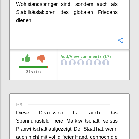
Wohlstandsbringer sind, sondern auch
als
Stabilitätsfaktor
en
des
globale
n
Frieden
s
dienen
.
Confi
Add/View comments (17)
24
votes
P6
Diese Diskussion hat auch das
Spannungsfeld freie Marktwirtschaft versus
Planwirtschaft
aufgezeigt.
Der Staat hat, wenn
auch nicht
mit völlig
freie
r
Hand
,
dennoch
die