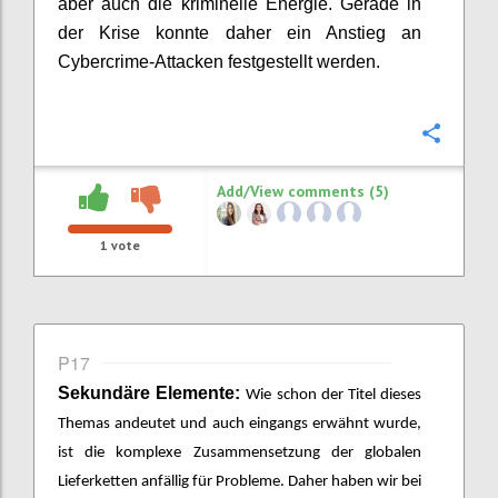
aber auch die kriminelle Energie. Gerade in
der Krise konnte daher ein Anstieg an
Cybercrime
-
Attacken festgestellt werden.
Confi
Add/View comments (5)
1
vote
P17
Sekundäre Elemente:
Wie schon der Titel dieses
Themas andeutet und auch eingangs erwähnt wurde,
ist die komplexe Zusammensetzung der globalen
Lieferketten anfällig für Probleme. Daher haben wir bei