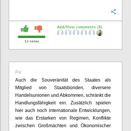
Confi
Add/View comments (8)
12
votes
P4
Auch die Souveränität des Staates als
Mitglied von Staatsbünden, diversere
Handelsunionen und Abkommen,
schränkt die
Handlungsfähigkeit ein
. Zusätzlich spielen
hier auch noch internationale Entwicklung
en
,
wie das Erstarken von Regimen, Konflikte
zwischen Großmächten und Ökonomischer