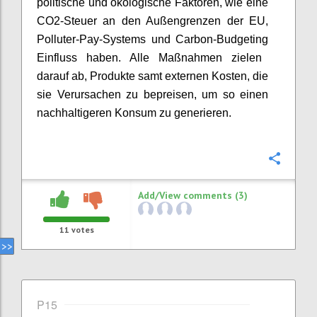
politische
und ökologische Faktoren
, wie eine
CO2-Steuer an den Au
ß
engrenzen der EU,
Polluter
-
Pay
-
System
s
und Carbon
-
Budgeting
Einfluss
haben
. Alle
Maßnahmen
zielen
da
rauf
ab, Produkte samt externen Kosten
,
die
sie Verursachen zu
bepreisen
, um so einen
nachhaltigeren Konsum zu generieren.
Confi
Add/View comments (3)
11
votes
P15