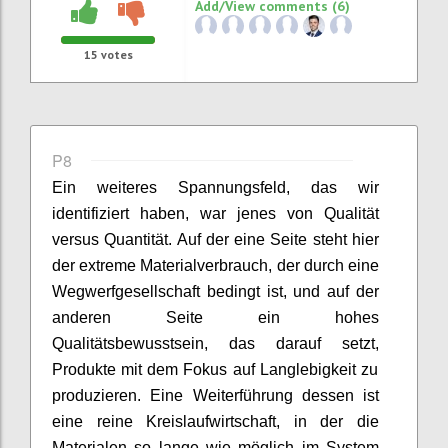
Add/View comments (6)
15
votes
P8
Ein weiteres
Spannungsfeld
,
das wir
identifiziert haben
, war jenes von
Qualität
v
ersus
Quantität. Auf der eine Seite steht hier
der extreme Materialverbrauch,
der
durch eine
Wegwerfgesellschaft
bedingt ist,
und auf der
anderen Seite ein hohes
Qualitätsbewusstsein,
das
darauf setzt
,
Produkte mit dem Fokus auf Langlebigkeit
zu
produzieren
.
Eine Weiterführung dessen ist
eine reine
Kreislaufwirtschaft,
in der
die
Materialen
so lange wie möglich im System