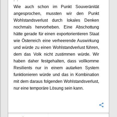
Wie auch schon im Punkt Souveränität
angesprochen,
mussten wir den
Punkt
Wohlstandsverlust durch lokales Denken
nochmals
her
vorheben
. Eine Abschottung
hätte gerade
für
einen
e
xportorientieren Staat
wie Österreich eine verheerende Auswirkung
und würde zu einen Wohlstandverlust führen,
dem das Volk nicht zustimmen würde.
Wir
haben daher festgehalten
, dass vollkomme
Resilients
nur in einem autarken System
funktionieren würde und das in Kombination
mit dem
daraus folgenden
Wohlstandsverlust,
nur eine temporäre Lösung sein kann.
Confi