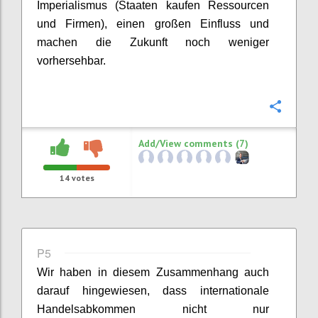
Imperialismus
(
Staaten
kaufen
Ressourcen
und Firmen
)
,
einen großen Einfluss und
machen
die
Zukunft noch
weniger
vorhersehbar.
Confi
Add/View comments (7)
14
votes
P5
Wir haben in
diesem Zusammenhang auch
darauf hingewiesen, dass internationale
Handelsabkommen
nicht nur