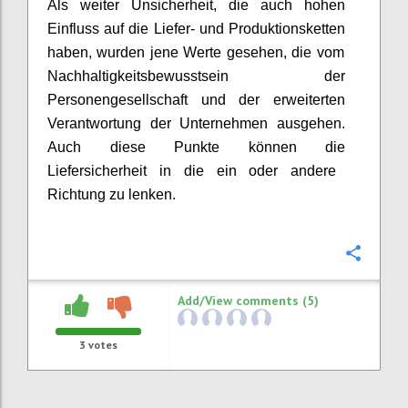
Als weiter Unsicherheit, d
ie
auch hohen
Einfluss auf die Liefer- und Produktionsketten
haben
,
wurden jene
Werte
gesehen
, die vom
Nachhaltigkeitsbewusstsein der
Personengesellschaft und der erweiterten
Verantwortung der Unternehmen ausgeh
en
.
Auch diese Punkte können die
Liefersicherheit in die ein oder andere
Richtung zu lenken.
Confi
Add/View comments (5)
3
votes