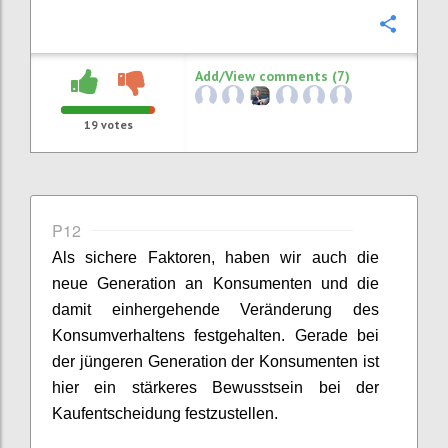
Confi
Add/View comments (7)
19
votes
P12
Als sichere Faktoren
,
haben wir
auch die
neue Generation an Konsumenten und die
damit einhergehende Veränderung des
Konsumverhaltens festgehalten. Gerade bei
der jüngeren Generation der Konsumenten ist
hier ein stärkeres Bewusstsein bei der
Kaufentscheidung festzustellen
.