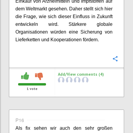
Einkauf
von Arzneimittel
n
und Impfstoffe
n
auf
dem Weltmarkt gesehen. Daher stellt sich hier
die Frage, wie sich dieser Einfluss in Zukunft
entwickeln
wird. Stärkere globale
Organisationen würden eine Sicherung von
Lieferketten
und Kooperationen fördern.
Confi
Add/View comments (4)
1
vote
P16
Als fix sehen wir auch den sehr großen