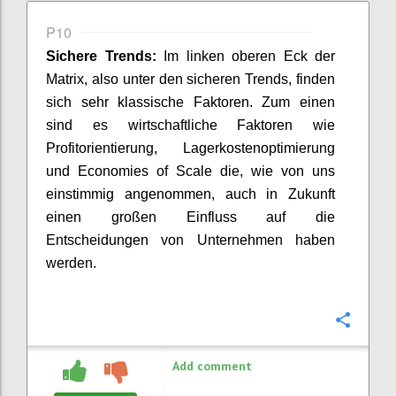
P10
Sichere Trends:
Im linken oberen Eck der
Matrix
, also unter den sicheren Trends,
finden
sich sehr klassische Faktoren
. Zum
e
inen
sind
es
wirtschaftliche Faktoren
wie
Profitorientierung, Lagerkosten
o
ptimierung
und
Economies
of
Scale
die
, wie von uns
einstimmig
angenommen
,
auch in Zukunft
einen großen Einfluss auf die
Entscheidungen von Unternehmen haben
werden.
Confi
Add comment