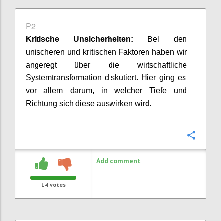
P2
Kritische Unsicherheiten:
Bei den
unischeren und kritischen Faktoren
haben wir
angeregt
über d
ie
wirtschaftlich
e
Systemtransformation
diskutiert
.
Hier ging es
vor allem darum, in welcher
T
iefe und
Richtung sich diese auswirken w
ird
.
Confi
Add comment
14
votes