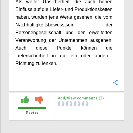
Als weiter Unsicherheit, d
ie
auch hohen
Einfluss auf die Liefer- und Produktionsketten
haben
,
wurden jene
Werte
gesehen
, die vom
Nachhaltigkeitsbewusstsein der
Personengesellschaft und der erweiterten
Verantwortung der Unternehmen ausgeh
en
.
Auch diese Punkte können die
Liefersicherheit in die ein oder andere
Richtung zu lenken.
Confi
Add/View comments (5)
3
votes