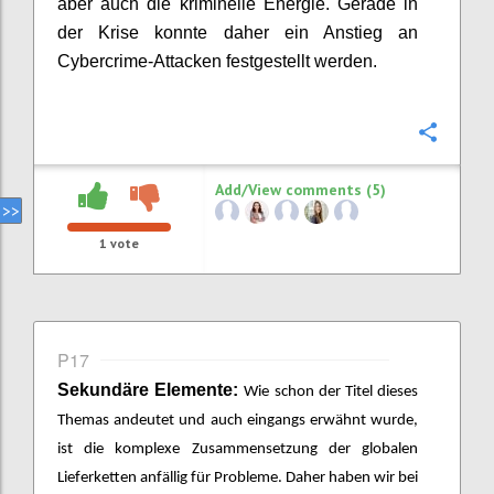
aber auch die kriminelle Energie. Gerade in
der Krise konnte daher ein Anstieg an
Cybercrime
-
Attacken festgestellt werden.
Confi
Add/View comments (5)
1
vote
P17
Sekundäre Elemente:
Wie schon der Titel dieses
Themas andeutet und auch eingangs erwähnt wurde,
ist die komplexe Zusammensetzung der globalen
Lieferketten anfällig für Probleme. Daher haben wir bei