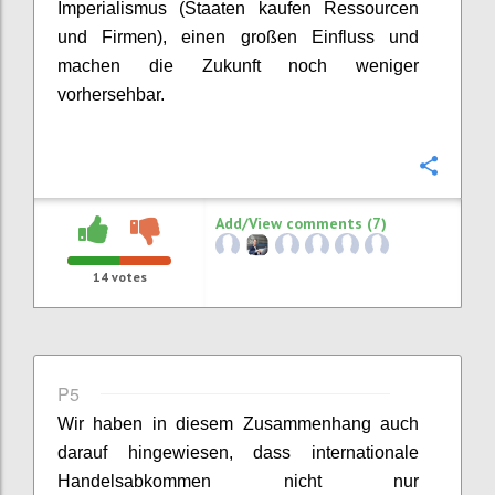
Imperialismus
(
Staaten
kaufen
Ressourcen
und Firmen
)
,
einen großen Einfluss und
machen
die
Zukunft noch
weniger
vorhersehbar.
Confi
Add/View comments (7)
14
votes
P5
Wir haben in
diesem Zusammenhang auch
darauf hingewiesen, dass internationale
Handelsabkommen
nicht nur