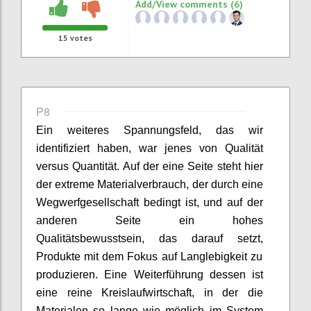
Add/View comments (6)
15
votes
P8
Ein weiteres
Spannungsfeld
,
das wir
identifiziert haben
, war jenes von
Qualität
v
ersus
Quantität. Auf der eine Seite steht hier
der extreme Materialverbrauch,
der
durch eine
Wegwerfgesellschaft
bedingt ist,
und auf der
anderen Seite ein hohes
Qualitätsbewusstsein,
das
darauf setzt
,
Produkte mit dem Fokus auf Langlebigkeit
zu
produzieren
.
Eine Weiterführung dessen ist
eine reine
Kreislaufwirtschaft,
in der
die
Materialen
so lange wie möglich im System