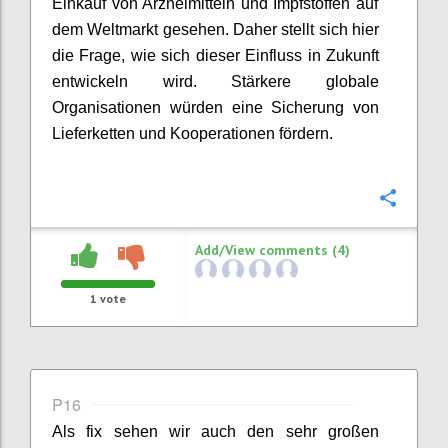
Einkauf
von Arzneimittel
n
und Impfstoffe
n
auf
dem Weltmarkt gesehen. Daher stellt sich hier
die Frage, wie sich dieser Einfluss in Zukunft
entwickeln
wird. Stärkere globale
Organisationen würden eine Sicherung von
Lieferketten
und Kooperationen fördern.
Confi
Add/View comments (4)
1
vote
P16
Als fix sehen wir auch den sehr großen