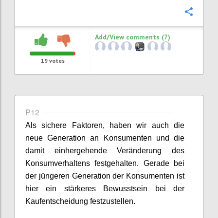
Confi
Add/View comments (7)
19
votes
P12
Als sichere Faktoren
,
haben wir
auch die
neue Generation an Konsumenten und die
damit einhergehende Veränderung des
Konsumverhaltens festgehalten. Gerade bei
der jüngeren Generation der Konsumenten ist
hier ein stärkeres Bewusstsein bei der
Kaufentscheidung festzustellen
.