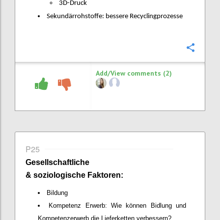
3D-Druck
Sekundärrohstoffe: bessere Recyclingprozesse
Confi
Add/View comments (2)
P25
Gesellschaftliche
& soziologische Faktoren:
Bildung
Kompetenz Erwerb: Wie können Bidlung und
Kompetenzerwerb die Lieferketten verbessern?