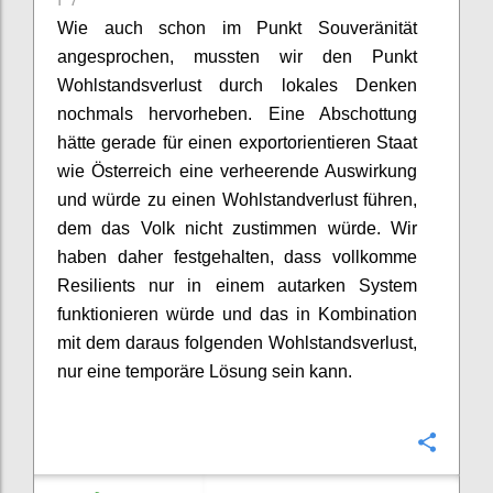
Wie auch schon im Punkt Souveränität
angesprochen,
mussten wir den
Punkt
Wohlstandsverlust durch lokales Denken
nochmals
her
vorheben
. Eine Abschottung
hätte gerade
für
einen
e
xportorientieren Staat
wie Österreich eine verheerende Auswirkung
und würde zu einen Wohlstandverlust führen,
dem das Volk nicht zustimmen würde.
Wir
haben daher festgehalten
, dass vollkomme
Resilients
nur in einem autarken System
funktionieren würde und das in Kombination
mit dem
daraus folgenden
Wohlstandsverlust,
nur eine temporäre Lösung sein kann.
Confi