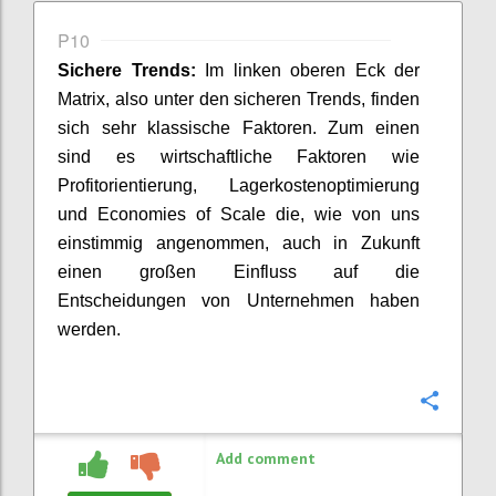
P10
Sichere Trends:
Im linken oberen Eck der
Matrix
, also unter den sicheren Trends,
finden
sich sehr klassische Faktoren
. Zum
e
inen
sind
es
wirtschaftliche Faktoren
wie
Profitorientierung, Lagerkosten
o
ptimierung
und
Economies
of
Scale
die
, wie von uns
einstimmig
angenommen
,
auch in Zukunft
einen großen Einfluss auf die
Entscheidungen von Unternehmen haben
werden.
Confi
Add comment