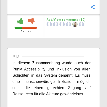
Confi
Add/View comments (10)
3
votes
P13
In diesem Zusammenhang wurde auch der
Punkt
Accessibility
und Inklusion von allen
Schichten in das System genannt. Es muss
eine
m
enschenwürdige Inklusion möglich
sein
, d
ie
einen gerechten
Zugang
auf
Ressourcen für alle Akteure gewährleistet
.