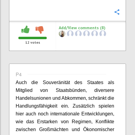
Confi
Add/View comments (8)
12
votes
P4
Auch die Souveränität des Staates als
Mitglied von Staatsbünden, diversere
Handelsunionen und Abkommen,
schränkt die
Handlungsfähigkeit ein
. Zusätzlich spielen
hier auch noch internationale Entwicklung
en
,
wie das Erstarken von Regimen, Konflikte
zwischen Großmächten und Ökonomischer