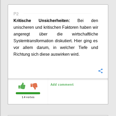
P2
Kritische Unsicherheiten:
Bei den
unischeren und kritischen Faktoren
haben wir
angeregt
über d
ie
wirtschaftlich
e
Systemtransformation
diskutiert
.
Hier ging es
vor allem darum, in welcher
T
iefe und
Richtung sich diese auswirken w
ird
.
Confi
Add comment
14
votes