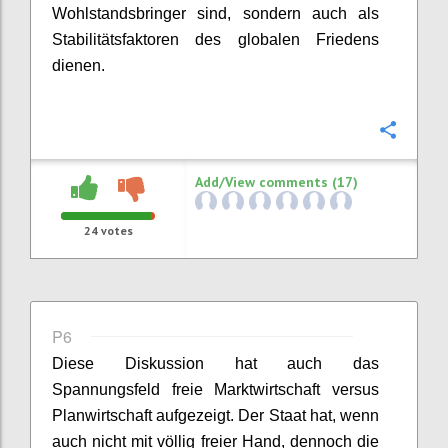
Wohlstandsbringer sind, sondern auch
als
Stabilitätsfaktor
en
des
globale
n
Frieden
s
dienen
.
Confi
Add/View comments (17)
24
votes
P6
Diese Diskussion hat auch das
Spannungsfeld freie Marktwirtschaft versus
Planwirtschaft
aufgezeigt.
Der Staat hat, wenn
auch nicht
mit völlig
freie
r
Hand
,
dennoch
die