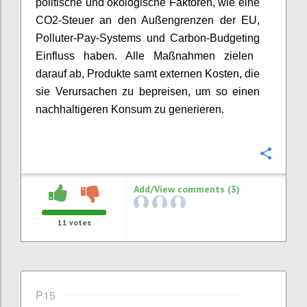
politische
und ökologische Faktoren
, wie eine
CO2-Steuer an den Au
ß
engrenzen der EU,
Polluter
-
Pay
-
System
s
und Carbon
-
Budgeting
Einfluss
haben
. Alle
Maßnahmen
zielen
da
rauf
ab, Produkte samt externen Kosten
,
die
sie Verursachen zu
bepreisen
, um so einen
nachhaltigeren Konsum zu generieren.
Confi
Add/View comments (3)
11
votes
P15