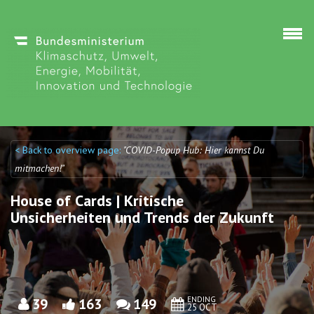
Skip to main content
< Back to overview page:
"COVID-Popup Hub: Hier kannst Du
Discuto
Discuto
mitmachen!"
House of Cards | Kritische
Unsicherheiten und Trends der Zukunft
ENDING
39
163
149
25 OCT