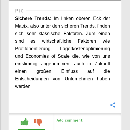
P10
Sichere Trends:
Im linken oberen Eck der
Matrix
, also unter den sicheren Trends,
finden
sich sehr klassische Faktoren
. Zum
e
inen
sind
es
wirtschaftliche Faktoren
wie
Profitorientierung, Lagerkosten
o
ptimierung
und
Economies
of
Scale
die
, wie von uns
einstimmig
angenommen
,
auch in Zukunft
einen großen Einfluss auf die
Entscheidungen von Unternehmen haben
werden.
Confi
Add comment