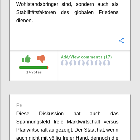
Wohlstandsbringer sind, sondern auch
als
Stabilitätsfaktor
en
des
globale
n
Frieden
s
dienen
.
Confi
Add/View comments (17)
24
votes
P6
Diese Diskussion hat auch das
Spannungsfeld freie Marktwirtschaft versus
Planwirtschaft
aufgezeigt.
Der Staat hat, wenn
auch nicht
mit völlig
freie
r
Hand
,
dennoch
die