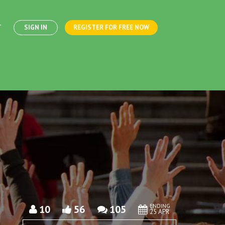
T
SIGN IN
REGISTER FOR FREE NOW
ENDING
10
56
105
25 APR