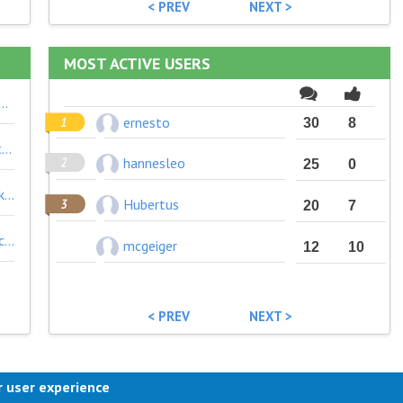
< PREV
NEXT >
MOST ACTIVE USERS
zung damit, inwiefern man auf einem guten Weg ist bzw. inwiefern nicht, ist notwendig, wenn sich Erfolg einstellen soll. Es scheint diesbezüglich einen relativ weit verbreiteten mangel an Ernsthaftigkeit (und Kompetenz?) zu geben.
ernesto
30
8
Exakt. Entweder durch Rechte oder eine Steuer... Dann funktioniert der Preismechanismus wieder halbwegs.
hannesleo
25
0
Eine Karbonsteuer verschiebt den Möglichkeitsraum für profitable Innovationen, stellt aber keine Beschränkung für Grundlagenforschung dar.
Hubertus
20
7
Meiner Meinung nach kann ein Bürgerrat nichts legitimieren, sondern lediglich über ein Thema/Problem deliberieren und sich im besten Fall auf Vorschläge einigen, die dann von der Politik aufgegriffen und umgesetzt werden. Wenn is der Politik etwas entschieden wird, dann im Parlament.
mcgeiger
12
10
< PREV
NEXT >
r user experience