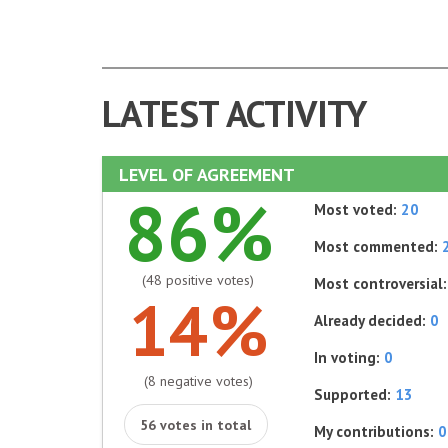
LATEST ACTIVITY
LEVEL OF AGREEMENT
86%
Most voted:
20
Most commented:
(48 positive votes)
Most controversial
14%
Already decided:
0
In voting:
0
(8 negative votes)
Supported:
13
56 votes in total
My contributions:
0