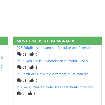
MOST DISCUSSED PARAGRAPHS
P23 Folglich sind dann nur Produkte und Dienstle
12
0
20
P6 In wenigen Politikbereichen ist Markt- und S
:
7
12
2
P5 Damit der Markt nicht versagt, muss man die
11
0
P21 Wenn man die Ziele des Green Deals oder des
7
3