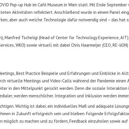
VID Pop-up Hub im Café Museum in Wien statt. Mit Ende September wir
eten Aktivitäten reflektiert. Anschließend wurde in einem Panel eing
ken, aber auch welche Technologie dafür notwendig sind – das hat 
n), Manfred Tscheligi (Head of Center for Technology Experience, AIT)
rvices, WKO) sowie virtuell mit dabei Chris Haarmeijer (CEO, RE-liON)
etings, Best Practice Beispiele und Erfahrungen und Einblicke in Allta
 durch virtuelle Meetings und Video-Calls während der Pandemie einen 
er in den Mittelpunkt gerückt werden. Denn die soziale Interaktion 
ialer, werden menschlicher. Integration und Inklusion werden immer 
tigen. Wichtig ist dabei, ein individuelles Maß und adäquate Lösunge
hmen in Zukunft erfolgreich sein und bleiben. Folgende Erfolgsfakto
en möglich zu machen und zu fördern, Feedback einzuholen sowie auf 