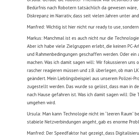
Bedürfnis nach Robotern tatsächlich da gewesen wäre, a
Diskrepanz im Narrativ, dass seit vielen Jahren unter a
Manfred: Wichtig ist hier nicht nur ready to use, sonde
Markus: Manchmal ist es auch nicht nur die Technologie
Aber ich habe viele Zielgruppen erlebt, die keinen PC-A
und Rahmenbedingungen geschaffen werden. Oder ein and
machen. Was ich damit sagen will: Wir fokussieren uns of
rascher reagieren müssen und z.B. überlegen, ob man L
geändert. Mein Lieblingsbeispiel aus unserem Polizei-P
zugestellt werden. Das wurde so gelöst, dass man in d
nach Hause gefahren ist. Was ich damit sagen will: Die
umgehen wird.
Ursula: Man kann Technologie nicht im “leeren Raum” b
stabiele Netzverbindungen angeht, gab es enorme Prob
Manfred: Der Speedfaktor hat gezeigt, dass Digitalisie