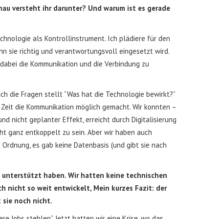
au versteht ihr darunter? Und warum ist es gerade
hnologie als Kontrollinstrument. Ich plädiere für den
n sie richtig und verantwortungsvoll eingesetzt wird.
 dabei die Kommunikation und die Verbindung zu
h die Fragen stellt “Was hat die Technologie bewirkt?”
d Zeit die Kommunikation möglich gemacht. Wir konnten –
d nicht geplanter Effekt, erreicht durch Digitalisierung
ht ganz entkoppelt zu sein. Aber wir haben auch
 Ordnung, es gab keine Datenbasis (und gibt sie nach
nz unterstützt haben. Wir hatten keine technischen
h nicht so weit entwickelt, Mein kurzes Fazit: der
 sie noch nicht.
e Jobs stehlen”. Jetzt hatten wir eine Krise, wo das