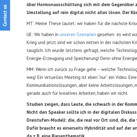
über Hormonausschüttung sich mit dem Gegenüber zu v
Umstellung auf rein digital nicht alles lösen. Der Kö
MT: Meine These lautet: wir haben für die nächste Kr
UE: Wir haben in
unseren Szenarien
gesehen: es wird wah
Krieg und jetzt sind wir schon mitten in der nächsten 
tauglich. Ich wurde letztens gefragt, welche Technolog
Energie-Erzeugung und Speicherung! Denn ohne Energie un
MM: Wenn ich zurück zu Frage gehe – welche Technologie
weg! Ein virtuelles Meeting ist eben “nur” ein Video. Ei
Kommunikationslösungen, aber keine Arbeitslösungen, mi
gerade auch für kreatives Arbeiten, haben wir nicht.
Studien zeigen, dass Leute, die schwach in der Kom
Nicht den Speaker sollte ich in der digitalen Diskus
Dreistufen-Modell: die, die real vor Ort sind, die, di
Dafür braucht es einerseits Hybridität und auf der
da z.B. eine Riesenthematik.