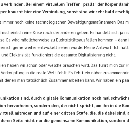
erbinden. Bei einem virtuellen Treffen “prallt” der Körper damit
rper braucht hier eine Verbindung, sonst sind wir sehr bald erschö
ise immer noch keine technologischen Bewältigungsmaßnahmen. Das m
rscheinlich eine Krise nach der anderen geben. Es handelt sich ja ni
Krise. Es wird möglicherweise zu Elektrizitätsausfällen kommen – dann
ien ich gerne weiter entwickelt sehen würde. Meine Antwort: Ich hät
d Elektrizität funktioniert die gesamte Digitalisierung nicht.
n haben wir schon oder welche brauchen wird. Das führt mich zur Hyb
ne Verknüpfung in die reale Welt fehlt. Es fehlt ein näher zusammenbri
t denen man tatsächlich Zusammenarbeiten kann. Wir haben ein paar l
munikation sind, durch digitale Kommunikation noch mal schwäche
sion hervorheben, sondern den, der nicht spricht, um ihn in die 
e virtuell mitreden und auf einer dritten Stufe, die, die dabei sind,
 anderen Seite nicht nur die gemeinsame Kommunikation, sondern 