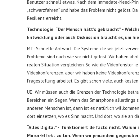
Benutzer schnell etwas. Nach dem Immedate-Need-Prinzi
„schwarzfahren“ und habe das Problem nicht gelöst. Da k
Resilienz erreicht.
Technologie: “Der Mensch hätt’s gebraucht” - Welch
Entwicklung oder auch Diskussion braucht es, um hi
MT: Schnelle Antwort: Die Systeme, die wir jetzt verwe
Probleme sind nach wie vor nicht gelöst. Wir haben ähnli
realen Situation vergleichen. So wie die Videofenster j
Videokonferenzen, aber wir haben keine Videokonferenzen
Fragestellung arbeitet. Es gibt schon viele, auch koste
UE: Wir müssen auch die Grenzen der Technologie betrac
Bereichen ein Segen. Wenn das Smartphone allerdings zu 
anderen Menschen ist, dann ist es natürlich willkommen
dort einsetzen, wo es Sinn macht. Und dort, wo sie an d
“Alles Digital” - funktioniert de facto nicht. Waru
Mirror-Effekt zu tun. Wenn wir jemandem gegenübersi