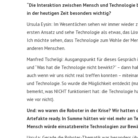
“Die Interaktion zwischen Mensch und Technologie b
in der heutigen Zeit besonders wichtig?
Ursula Eysin: Im Wesentlichen sehen wir immer wieder z
ersten Ansatz und sehe Technologie als etwas, das Lös
Ich möchte sehen, dass Technologie zum Wohle der Mens
anderen Menschen.
Manfred Tscheligi: Ausgangspunkt für dieses Gespräch i
und “Was hat die Technologie nicht bewirkt?” – dann ha
auch wenn wir uns nicht real treffen konnten – miteinan
und Technologie. So wurde die Möglichkeit entdeckt (ma
bemerkt, was NICHT funktioniert hat: die Technologie h
wie vor nicht).
Und: wo waren die Roboter in der Krise? Wir hatten 
Artefakte ready. In Summe hätten wir viel mehr an Te
Mensch würde einsatzbereite Technologien zur Bewält
Ursula: Gerade die Roboter-Thematik war besonders überr