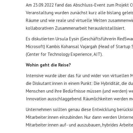
Am 23.09.2022 fand das Abschluss-Event zum Projekt CO
Veranstaltung wurden zunächst kurz alle bislang geleist
Räume und wie reale und virtuelle Welten zusammenwir
kollaborativen Zusammenarbeit herauskristallisiert.
Es diskutierten Ursula Eysin (Geschäftsführerin RedSwa
Microsoft) Kambis Kohansal Vajargah (Head of Startup Se
(Center for Technology Experience, AIT).
Wohin geht die Reise?
Intensive wurde über das für und wider von virtuellen Me
die Diskutant:innen in einem Punkt: Die Hybridität, die
Menschen und ihre Bedürfnisse müssen (und werden) weit
Innovation ausschlaggebend. Räumlichkeiten werden med
Unternehmen sollten genau diese Entwicklung berücksich
Mitarbeiter:innen einzubinden. Nur dann werden Unterne
Mitarbeiter:innen auf- und auszubauen, hybrides Arbeit