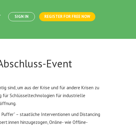
T
SIGN IN
REGISTER FOR FREE NOW
 Abschluss-Event
tig sind, um aus der Krise und für andere Krisen zu
g für Schlüsseltechnologien für industrielle
röffnung.
uffer” – staatliche Interventionen und Distancing
pert:innen hinzugezogen, Online- wie Offline-