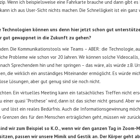
p. Wenn ich beispielsweise eine Fahrkarte brauche und dann gibt es
ann ich aus User-Sicht nichts machen. Die Schnelligkeit ist ein ganz 
e Technologien können uns denn hier jetzt schon gut unterstütz
er gut gewappnet in die Zukunft zu gehen?
nden. Die Kommunikationstools wie Teams – ABER: die Technologie, auf 
che Probleme wie schon vor 20 Jahren. Wir können solche Videocalls, w
e nach Sprechendem hin und her springen – das wäre, als würde z.B. Urs
, die wirklich ein anständiges Miteinander ermöglicht. Es würde mich 
nlose Lösungen, aber gut genug sind sie noch nicht.
hten. Ein virtuelles Meeting kann ein tatsächliches Treffen nicht er
einer quasi “Prothese” wird, dann ist das sicher nicht gesund. Aber w
 und löst ein reales Bedürfnis. Auch die Informationsgewinnung möcht
ie Grenzen des für den Menschen erträglichen geht, müssen wir zurück 
m sind wir zum Beispiel so K.O., wenn wir den ganzen Tag in Zoo
tzen, passen wir unsere Mimik und Gestik an. Der Körper geht ab