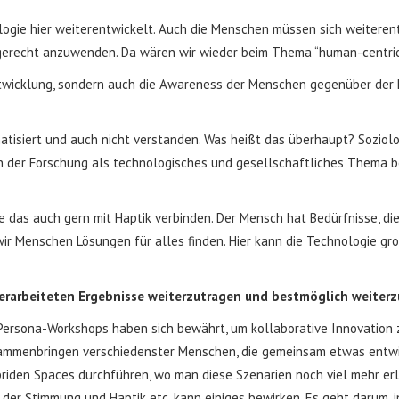
logie hier weiterentwickelt. Auch die Menschen müssen sich weiterent
gerecht anzuwenden. Da wären wir wieder beim Thema “human-centric”
ntwicklung, sondern auch die Awareness der Menschen gegenüber der 
matisiert und auch nicht verstanden. Was heißt das überhaupt? Soziolo
n der Forschung als technologisches und gesellschaftliches Thema b
das auch gern mit Haptik verbinden. Der Mensch hat Bedürfnisse, die 
wir Menschen Lösungen für alles finden. Hier kann die Technologie gro
 erarbeiteten Ergebnisse weiterzutragen und bestmöglich weite
Persona-Workshops haben sich bewährt, um kollaborative Innovation z
sammenbringen verschiedenster Menschen, die gemeinsam etwas entwic
riden Spaces durchführen, wo man diese Szenarien noch viel mehr erl
 der Stimmung und Haptik etc. kann einiges bewirken. Es geht darum, 