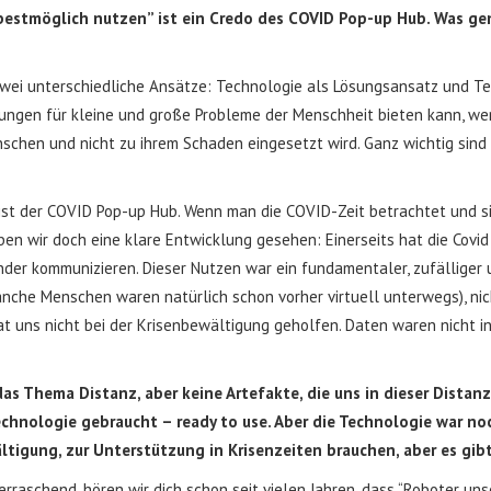
estmöglich nutzen” ist ein Credo des COVID Pop-up Hub. Was gen
wei unterschiedliche Ansätze: Technologie als Lösungsansatz und Tec
ungen für kleine und große Probleme der Menschheit bieten kann, wen
chen und nicht zu ihrem Schaden eingesetzt wird. Ganz wichtig sind
st der COVID Pop-up Hub. Wenn man die COVID-Zeit betrachtet und sic
ben wir doch eine klare Entwicklung gesehen: Einerseits hat die Covi
der kommunizieren. Dieser Nutzen war ein fundamentaler, zufälliger un
nche Menschen waren natürlich schon vorher virtuell unterwegs), nic
at uns nicht bei der Krisenbewältigung geholfen. Daten waren nicht in
das Thema Distanz, aber keine Artefakte, die uns in dieser Dista
chnologie gebraucht – ready to use. Aber die Technologie war noc
igung, zur Unterstützung in Krisenzeiten brauchen, aber es gibt
aschend, hören wir dich schon seit vielen Jahren, dass “Roboter unser