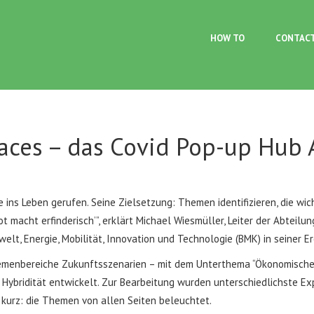
Skip to main content
HOW TO
CONTAC
paces – das Covid Pop-up Hub
ns Leben gerufen. Seine Zielsetzung: Themen identifizieren, die wich
 macht erfinderisch’”, erklärt Michael Wiesmüller, Leiter der Abteilun
lt, Energie, Mobilität, Innovation und Technologie (BMK) in seiner E
emenbereiche Zukunftsszenarien – mit dem Unterthema “Ökonomische P
ng Hybridität entwickelt. Zur Bearbeitung wurden unterschiedlichste Ex
 kurz: die Themen von allen Seiten beleuchtet.