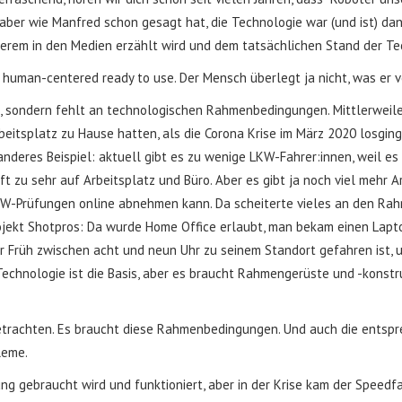
ber wie Manfred schon gesagt hat, die Technologie war (und ist) dann
nderem in den Medien erzählt wird und dem tatsächlichen Stand der Te
rn human-centered ready to use. Der Mensch überlegt ja nicht, was er v
, sondern fehlt an technologischen Rahmenbedingungen. Mittlerweile 
rbeitsplatz zu Hause hatten, als die Corona Krise im März 2020 losgi
eres Beispiel: aktuell gibt es zu wenige LKW-Fahrer:innen, weil es 
t zu sehr auf Arbeitsplatz und Büro. Aber es gibt ja noch viel mehr A
KW-Prüfungen online abnehmen kann. Da scheiterte vieles an den Rahm
rojekt Shotpros: Da wurde Home Office erlaubt, man bekam einen Lapto
er Früh zwischen acht und neun Uhr zu seinem Standort gefahren ist,
 Technologie ist die Basis, aber es braucht Rahmengerüste und -konst
etrachten. Es braucht diese Rahmenbedingungen. Und auch die entspr
leme.
rung gebraucht wird und funktioniert, aber in der Krise kam der Spee