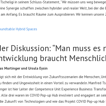
d Tscheligi in seinem Schluss-Statement, “Wir müssen uns weg beweg
 eine Synergie schaffen zwischen hybrider und realer Welt, bei der di
am Anfang. Es braucht Räume zum Ausprobieren. Wir kennen unsere Zi
oundtable Hybrid Spaces
r Diskussion: “Man muss es n
ntwicklung braucht Menschlic
us Murtinger und Ursula Eysin
igt sich mit der Entwicklung von Zukunftsszenarien die Menschen, Un
u finden und Ungewissheit in einen Vorteil zu verwandeln. Manfred Ts
nger ist hier Leiter der Competence Unit Experience Business Transfor
. Alle drei waren im COVID Pop-up Hub involviert und engagiert an sein
die Zukunft von Technologien und wie das Projekt COVID Pop-up Hub 