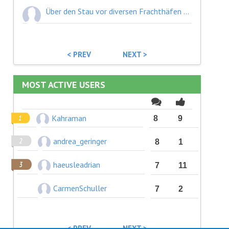
Über den Stau vor diversen Frachthäfen aufgrund der Coronakrise habe ich in den letzten Monate einiges gelesen. Teileweise beträgt die Zeit, bis die Schiffe in den Hafen einfahren können, einige Wochen.
< PREV
NEXT >
MOST ACTIVE USERS
Kahraman
8
9
andrea_geringer
8
1
haeusleadrian
7
11
CarmenSchuller
7
2
< PREV
NEXT >