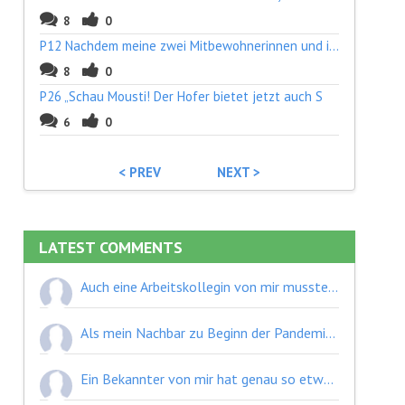
8
0
P12 Nachdem meine zwei Mitbewohnerinnen und ich
8
0
P26 „Schau Mousti! Der Hofer bietet jetzt auch S
6
0
< PREV
NEXT >
LATEST COMMENTS
Auch eine Arbeitskollegin von mir musste wochenlang auf ein Ikea-Teil warten. Zwischenzeitlich hat sie es sogar schon über Willhaben probiert beziehungsweise überlegt nach Bratislava zu fahren und es eventuell dort abzuholen. Nicht nur die Pandemie sondern auch die Käferplage sind, soweit ich weiß, Auslöser für diese Lieferengpässe.
Als mein Nachbar zu Beginn der Pandemie mit Einweghandschuhen einkaufen war habe ich ihn belächelt - aber es stellt sich heraus, dass scheinbar doch viele vermehrt auf solche Produkte gesetzt haben/setzen. An Lieferengpässe in diesem Bereich habe ich noch gar nicht gedacht- eigentlich logisch. Desinfektionsmittel waren ja eine Zeit lang auch ziemlich rar.
Ein Bekannter von mir hat genau so etwas gemacht - allerdings schon vor Corona. Sie haben Plattform für Outdoorgeräte (Ski, Kletterequipment, etc.) geschaffen, die einerseits von Leuten angeboten werden und andererseits von Leuten gemietet werden, die sich keine teure Ausrüstung kaufen möchten - vor allem weil es die meiste Zeit eh irgendwo herumsteht.