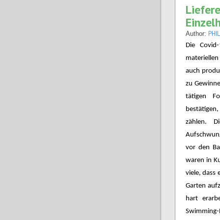
Lief
Einzel
PHI
Author:
Die Covid
materielle
auch produ
zu Gewinner
tätigen F
bestätigen
zählen. D
Aufschwung 
vor den B
waren in Ku
viele, dass
Garten auf
hart erarb
Swimming-P