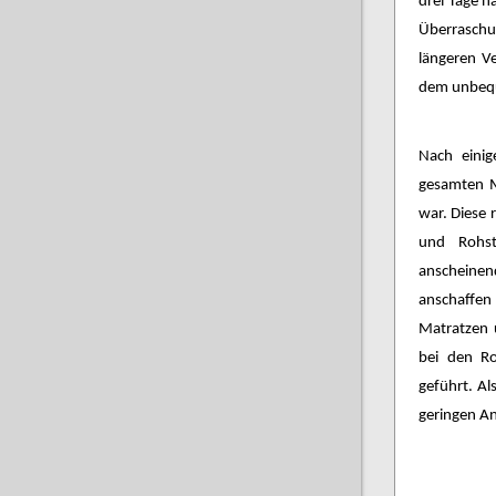
drei Tage n
Überraschu
längeren V
dem unbequ
Nach einig
gesamten M
war. Diese 
und Rohs
anscheine
anschaffen
Matratzen 
bei den Ro
geführt. A
geringen A