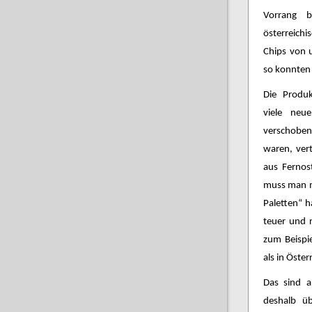
Vorrang b
österreich
Chips von 
so konnten 
Die Produk
viele neu
verschoben
waren, vert
aus Fernos
muss man mi
Paletten“ h
teuer und 
zum Beispie
als in Öster
Das sind a
deshalb üb