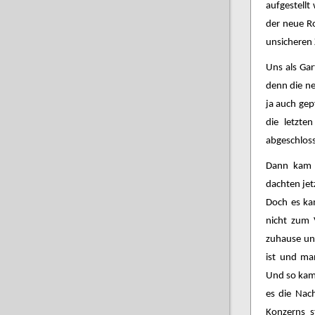
aufgestell
der neue Ro
unsicheren 
Uns als Gar
denn die n
ja auch gep
die letzte
abgeschloss
Dann kam d
dachten jet
Doch es ka
nicht zum 
zuhause un
ist und man
Und so kam 
es die Nac
Konzerns s