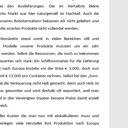
ei den Auslieferungen. Der im Verhältnis kleine
ische Markt war hier naturgemäß im Nachteil. Auch die
unseren Robotermähern bekamen wir nicht geliefert und
die smarten Produkte nicht vollendet werden.
tionskette stand somit in vielen Bereichen still und
e Modelle unserer Produkte mussten um ein Jahr
 werden. Selbst die Ressourcen, die noch zu bekommen
euerten sich stark: Ein Schiffscontainer für die Lieferung
t nach Europa kostete vor der Krise € 3.000, doch nun
t € 13.000 pro Container rechnen. Selbst bei den „Euro-
at die Verteuerung nicht Halt gemacht, denn auch Holz ist
rar geworden und wird deshalb oft exportiert, weil man
l in den Vereinigten Staaten bessere Preise damit erzielt
reich.
lles Kosten die man nun mit einkalkulieren muss und
erlegen viele Hersteller ihre Produktion nach Europa