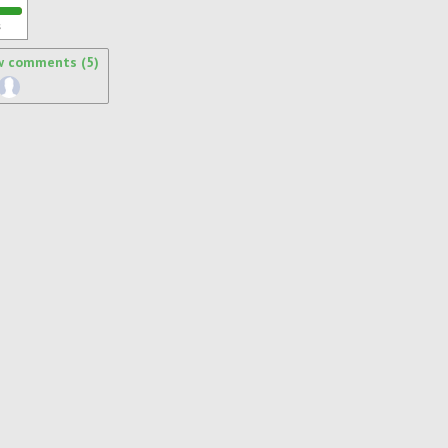
s
w comments (5)