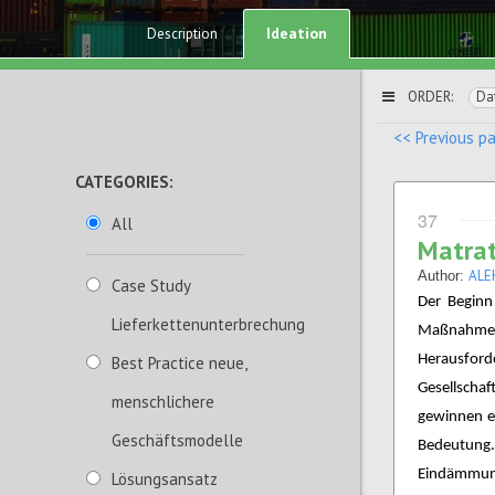
Ideation
Description
ORDER:
Da
<< Previous p
CATEGORIES:
37
All
Matra
ALE
Author:
Case Study
Der Beginn
Lieferkettenunterbrechung
Maßnahme
Herausfo
Best Practice neue,
Gesellscha
menschlichere
gewinnen ei
Geschäftsmodelle
Bedeutung
Eindämmung
Lösungsansatz