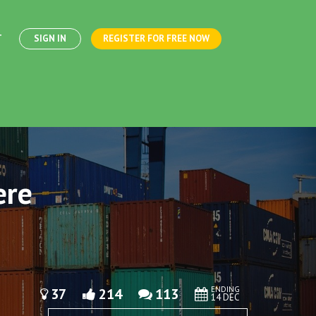
T
SIGN IN
REGISTER FOR FREE NOW
ere
ENDING
37
214
113
14 DEC