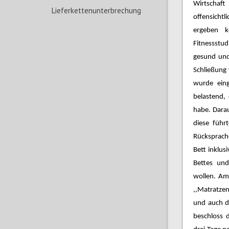
Wirtschaft
Lieferkettenunterbrechung
offensicht
ergeben 
Fitnessstu
gesund und 
Schließung 
wurde eing
belastend,
habe. Dara
diese führ
Rücksprache
Bett inklu
Bettes und
wollen. Am
,,Matratze
und auch d
beschloss 