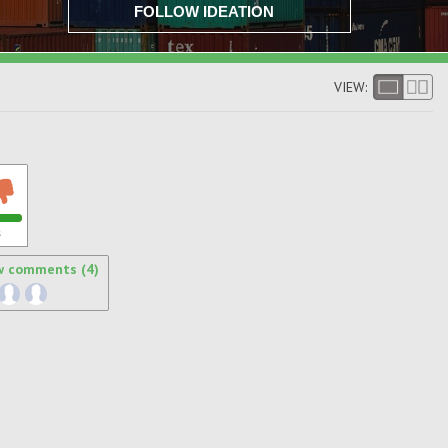
FOLLOW IDEATION
VIEW:
s
w comments (4)