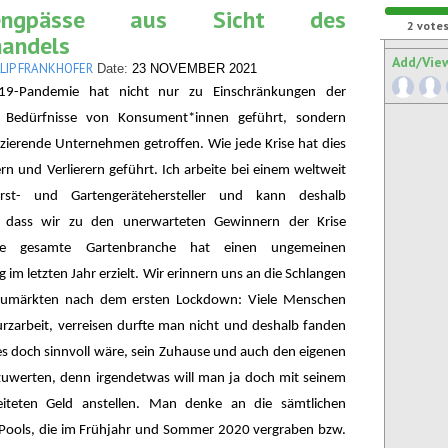
erengpässe aus Sicht des
2
vote
handels
Add/Vie
LLIP FRANKHOFER
Date:
23 NOVEMBER 2021
-19-Pandemie hat nicht nur zu Einschränkungen der
n Bedürfnisse von Konsument*innen geführt, sondern
zierende Unternehmen getroffen. Wie jede Krise hat dies
n und Verlierern geführt. Ich arbeite bei einem weltweit
orst- und Gartengerätehersteller und kann deshalb
, dass wir zu den unerwarteten Gewinnern der Krise
ie gesamte Gartenbranche hat einen ungemeinen
im letzten Jahr erzielt. Wir erinnern uns an die Schlangen
aumärkten nach dem ersten Lockdown: Viele Menschen
rzarbeit, verreisen durfte man nicht und deshalb fanden
 es doch sinnvoll wäre, sein Zuhause und auch den eigenen
zuwerten, denn irgendetwas will man ja doch mit seinem
eiteten Geld anstellen. Man denke an die sämtlichen
ools, die im Frühjahr und Sommer 2020 vergraben bzw.