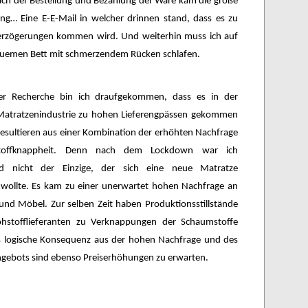
ach der Bestellung und Bezahlung der Ware kam die große
ng… Eine E-E-Mail in welcher drinnen stand, dass es zu
erzögerungen kommen wird. Und weiterhin muss ich auf
emen Bett mit schmerzendem Rücken schlafen.
er Recherche bin ich draufgekommen, dass es in der
atratzenindustrie zu hohen Lieferengpässen gekommen
resultieren aus einer Kombination der erhöhten Nachfrage
toffknappheit. Denn nach dem Lockdown war ich
nd nicht der Einzige, der sich eine neue Matratze
 wollte. Es kam zu einer unerwartet hohen Nachfrage an
und Möbel. Zur selben Zeit haben Produktionsstillstände
hstofflieferanten zu Verknappungen der Schaumstoffe
ls logische Konsequenz aus der hohen Nachfrage und des
ngebots sind ebenso Preiserhöhungen zu erwarten.