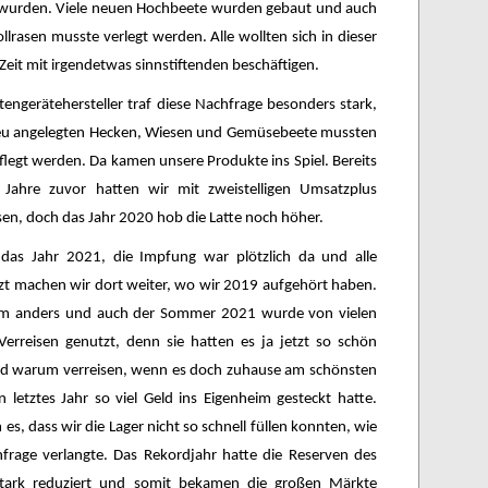
t wurden. Viele neuen Hochbeete wurden gebaut und auch
llrasen musste verlegt werden. Alle wollten sich in dieser
Zeit mit irgendetwas sinnstiftenden beschäftigen.
tengerätehersteller traf diese Nachfrage besonders stark,
eu angelegten Hecken, Wiesen und Gemüsebeete mussten
flegt werden. Da kamen unsere Produkte ins Spiel. Bereits
n Jahre zuvor hatten wir mit zweistelligen Umsatzplus
en, doch das Jahr 2020 hob die Latte noch höher.
as Jahr 2021, die Impfung war plötzlich da und alle
zt machen wir dort weiter, wo wir 2019 aufgehört haben.
m anders und auch der Sommer 2021 wurde von vielen
Verreisen genutzt, denn sie hatten es ja jetzt so schön
d warum verreisen, wenn es doch zuhause am schönsten
 letztes Jahr so viel Geld ins Eigenheim gesteckt hatte.
es, dass wir die Lager nicht so schnell füllen konnten, wie
hfrage verlangte. Das Rekordjahr hatte die Reserven des
tark reduziert und somit bekamen die großen Märkte