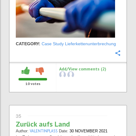
CATEGORY:
Case Study Lieferkettenunterbrechung
Confi
Add/View comments (2)
10
votes
35
Zurück aufs Land
VALENTINPLASS
Author:
Date:
30 NOVEMBER 2021