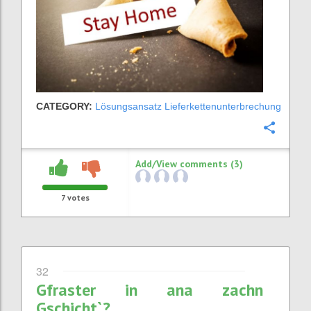
CATEGORY:
Lösungsansatz Lieferkettenunterbrechung
Confi
Add/View comments (3)
7
votes
32
Gfraster in ana zachn
Gschicht`?