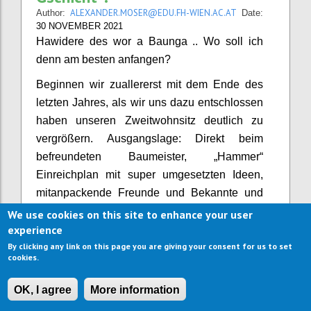
ALEXANDER.MOSER@EDU.FH-WIEN.AC.AT
Author:
Date:
30 NOVEMBER 2021
Hawidere des wor a Baunga .. Wo soll ich
denn am besten anfangen?
Beginnen wir zuallererst mit dem Ende des
letzten Jahres, als wir uns dazu entschlossen
haben unseren Zweitwohnsitz deutlich zu
vergrößern. Ausgangslage: Direkt beim
befreundeten Baumeister, „Hammer“
Einreichplan mit super umgesetzten Ideen,
mitanpackende Freunde und Bekannte und
auch sonst (eigentlich) allerbeste Aussichten,
We use cookies on this site to enhance your user
die diesem Großprojekt (eigentlich) einen
experience
sehr raschen Baufortschritt versprechen
By clicking any link on this page you are giving your consent for us to set
cookies.
sollten. Damit meine ich explizit - dieses!,
jetziges!, heuriges! Jahr komplett ready &
OK, I agree
More information
zwar mit Innenausbau, Außenputz,