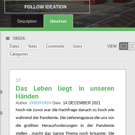
FOLLOW IDEATION
Ideation
Description
ORDER:
VIEW:
Dates
Votes
Comments
Users
Categories
37
Das Leben liegt in unseren
ng
Händen
EKREM EREN
Author:
Date:
14 DECEMBER 2021
Noch nie zuvor war die Nachfrage danach so hoch wie
ng
während der Pandemie. Die Lieferengpässe die uns vor
die größten Herausforderungen in der Pandemie
stellen , macht das Ganze Thema noch brisanter. Die