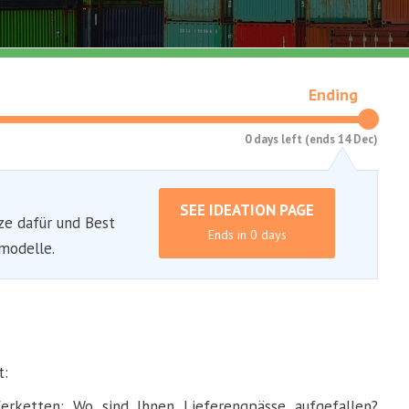
Ending
0 days left (ends 14 Dec)
SEE IDEATION PAGE
ze dafür und Best
Ends in 0 days
modelle.
t:
erketten: Wo sind Ihnen Lieferengpässe aufgefallen?