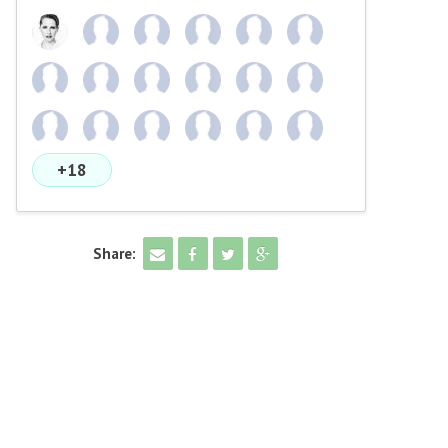
+18
Share: