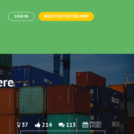
T
SIGN IN
REGISTER FOR FREE NOW
ere
ENDING
37
214
113
14 DEC