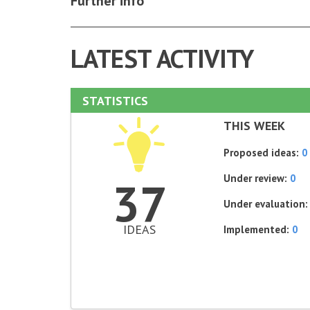
Further info
LATEST ACTIVITY
STATISTICS
THIS WEEK
Proposed ideas:
0
Under review:
0
37
Under evaluation
IDEAS
Implemented:
0