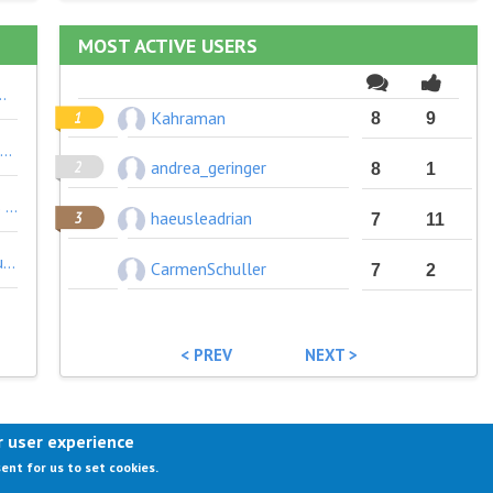
MOST ACTIVE USERS
sweise überlegt nach Bratislava zu fahren und es eventuell dort abzuholen. Nicht nur die Pandemie sondern auch die Käferplage sind, soweit ich weiß, Auslöser für diese Lieferengpässe.
Kahraman
8
9
Als mein Nachbar zu Beginn der Pandemie mit Einweghandschuhen einkaufen war habe ich ihn belächelt - aber es stellt sich heraus, dass scheinbar doch viele vermehrt auf solche Produkte gesetzt haben/setzen. An Lieferengpässe in diesem Bereich habe ich noch gar nicht gedacht- eigentlich logisch. Desinfektionsmittel waren ja eine Zeit lang auch ziemlich rar.
andrea_geringer
8
1
Ein Bekannter von mir hat genau so etwas gemacht - allerdings schon vor Corona. Sie haben Plattform für Outdoorgeräte (Ski, Kletterequipment, etc.) geschaffen, die einerseits von Leuten angeboten werden und andererseits von Leuten gemietet werden, die sich keine teure Ausrüstung kaufen möchten - vor allem weil es die meiste Zeit eh irgendwo herumsteht.
haeusleadrian
7
11
Über den Stau vor diversen Frachthäfen aufgrund der Coronakrise habe ich in den letzten Monate einiges gelesen. Teileweise beträgt die Zeit, bis die Schiffe in den Hafen einfahren können, einige Wochen.
CarmenSchuller
7
2
< PREV
NEXT >
r user experience
IMPRESSUM
TERMS OF USE
sent for us to set cookies.