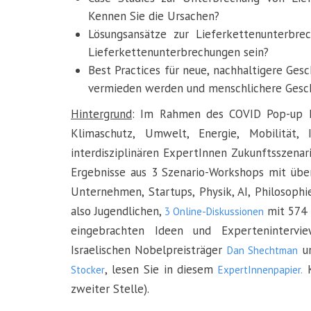
Kennen Sie die Ursachen?
Lösungsansätze zur Lieferkettenunterbr
Lieferkettenunterbrechungen sein?
Best Practices für neue, nachhaltigere Ge
vermieden werden und menschlichere Gesc
Hintergrund
: Im Rahmen des COVID Pop-up H
Klimaschutz, Umwelt, Energie, Mobilität
interdisziplinären ExpertInnen Zukunftsszena
Ergebnisse aus 3 Szenario-Workshops mit über
Unternehmen, Startups, Physik, AI, Philosophi
also Jugendlichen,
mit 574 
3 Online-Diskussionen
eingebrachten Ideen und Experteninterv
Israelischen Nobelpreisträger
un
Dan Shechtman
, lesen Sie in diesem
K
Stocker
ExpertInnenpapier.
zweiter Stelle).