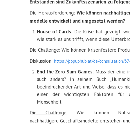
Entstanden sind Zukunftsszenarien zu folgen
Die Herausforderung
:
Wie können nachhaltiger
modelle entwickelt und umgesetzt werden?
House of Cards
: Die Krise hat gezeigt, w
wie stark es uns trifft, wenn diese Unterb
Die Challenge
: Wie können krisenfestere Prod
Diskussion:
https://popuphub.at/de/consultation/3
End the Zero Sum Games
: Muss der eine 
auch anders? In seinem Buch „Humanki
beeindruckender Art und Weise, dass es ni
einer der wichtigsten Faktoren für 
Menschhei
Die Challenge
: Wie können Nullsu
nachhaltigere Geschäftsmodelle entstehen u