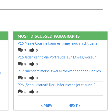
MOST DISCUSSED PARAGRAPHS
P16 Meine Cousine kann es immer noch nicht ganz
9
0
P15 Jeder kennt die Vorfreude auf Etwas, worauf
8
0
P12 Nachdem meine zwei Mitbewohnerinnen und ich
:
0
8
0
P26 „Schau Mousti! Der Hofer bietet jetzt auch S
6
0
< PREV
NEXT >