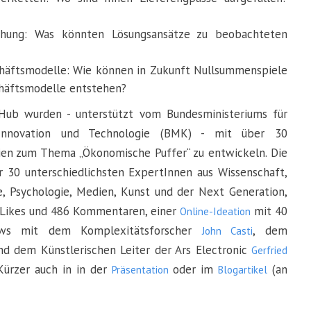
echung: Was könnten Lösungsansätze zu beobachteten
schäftsmodelle: Wie können in Zukunft Nullsummenspiele
häftsmodelle entstehen?
ub wurden - unterstützt vom Bundesministeriums für
, Innovation und Technologie (BMK) - mit über 30
rien zum Thema „Ökonomische Puffer“ zu entwickeln. Die
 30 unterschiedlichsten ExpertInnen aus Wissenschaft,
e, Psychologie, Medien, Kunst und der Next Generation,
Likes und 486 Kommentaren, einer
mit 40
Online-Ideation
iews mit dem Komplexitätsforscher
, dem
John Casti
d dem Künstlerischen Leiter der Ars Electronic
Gerfried
ürzer auch in in der
oder im
(an
Präsentation
Blogartikel