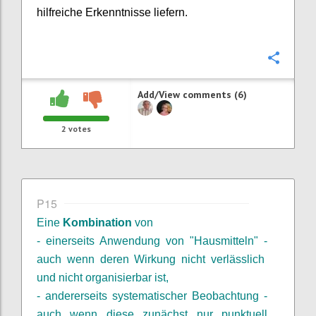
hilfreiche Erkenntnisse liefern.
Confi
Add/View comments (6)
2
votes
P15
Eine
Kombination
von
- einerseits Anwendung von "Hausmitteln" -
auch wenn deren Wirkung nicht verlässlich
und nicht organisierbar ist,
- andererseits systematischer Beobachtung -
auch wenn diese zunächst nur punktuell