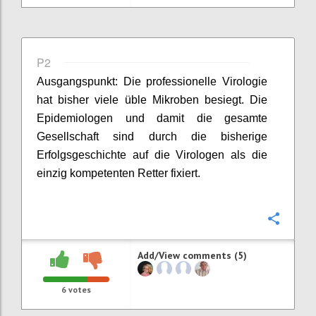
P2
Ausgangspunkt:
Die professionelle Virologie
hat bisher viele üble Mikroben besiegt.
D
ie
Epidemiologen und damit die gesamte
Gesellschaft sind durch die bisherige
Erfolgsgeschichte auf die
Virologen als die
einzig kompetenten Retter fixiert.
Confi
Add/View comments (5)
6
votes