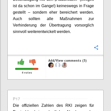
ist da schon im Gange!)
keineswegs in Frage
gestellt – sondern eher
bereichert werden.
Auch sollten alle Maßnahmen zur
Verhinderung der Übertragung vorsorglich
sinnvoll
weiterentwickelt werden.
Confi
Add/View comments (5)
4
votes
P17
Die offiziellen Zahlen des RKI zeigen für