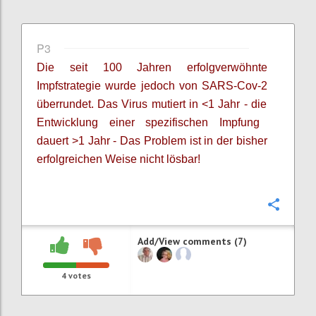
P3
Die seit 100 Jahren erfolgverwöhnte
Impfstrategie wurde jedoch von SARS-Cov-2
überrundet.
Das V
irus mutiert in <1 Jahr -
die
Entwicklung einer spezifischen Impfung
dauert >1 Jahr - Das
Problem ist
in der bisher
erfolgreichen Weise
nicht lösbar!
Confi
Add/View comments (7)
4
votes