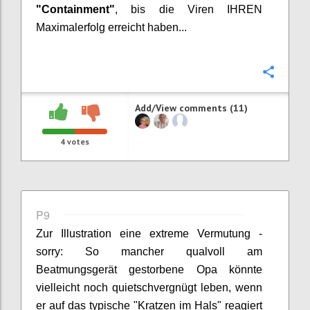
"Containment"
, bis die Viren IHREN
Maximalerfolg erreicht haben...
Confi
Add/View comments (11)
4
votes
P9
Zur Illustration eine extreme
Vermutung
-
sorry: So mancher qualvoll am
Beatmungsgerät gestorbene Opa könnte
vielleicht noch quietschvergnügt leben, wenn
er auf das typische "Kratzen im Hals" reagiert