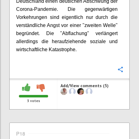
Deutschland einen deutlichen Abschwung der
Corona-Pandemie. Die gegenwärtigen
Vorkehrungen sind eigentlich nur durch die
verständliche Angst vor einer "zweiten Welle"
begründet. Die "Abflachung" verlängert
allerdings die heraufziehende soziale und
wirtschaftliche Katastrophe.
Confi
Add/View comments (5)
3
votes
P18