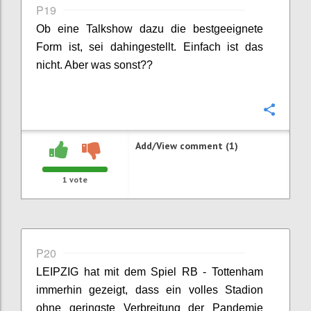
P19
Ob eine Talkshow dazu die bestgeeignete
Form ist, sei dahingestellt. Einfach ist das
nicht. Aber was sonst??
Confi
Add/View comment (1)
1
vote
P20
LEIPZIG
hat mit dem Spiel RB - Tottenham
immerhin gezeigt, dass ein volles Stadion
ohne geringste Verbreitung der Pandemie