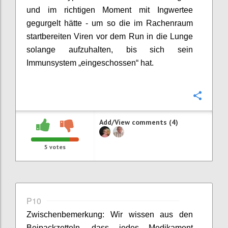
und im richtigen Moment mit Ingwertee
gegurgelt hätte - um so die im Rachenraum
startbereiten Viren
vor dem Run in die Lunge
solange
aufzuhalten,
bis sich sein
Immunsystem „eingeschossen“ hat.
Confi
Add/View comments (4)
5
votes
P10
Zwischenbemerkung: Wir wissen aus den
Beipackzetteln, dass
jedes
Medikament