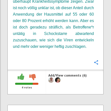
überhaupt Krankheitssymptome zeigen. Zwar
ist noch völlig unklar ist, ob dieser Anteil durch
Anwendung der Hausmittel auf 55 oder 60
oder 80 Prozent erhöht werden kann. Aber es
ist doch geradezu
sträflich
,
als Betroffene*r
untätig
in Schockstarre abwartend
zuzuschauen, wie sich die Viren entwickeln
und mehr oder weniger heftig zuschlagen.
Confi
Add/View comments (6)
4
votes