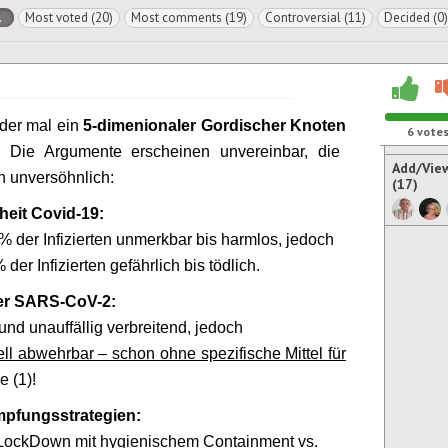
l
Most voted (20)
Most comments (19)
Controversial (11)
Decided (0)
eder mal ein
5-dimenionaler
Gordischer Knoten
6
vote
! Die Argumente erscheinen unvereinbar, die
Add/Vie
n unversöhnlich:
(17)
heit Covid-19:
% der Infizierten unmerkbar bis harmlos, jedoch
 der Infizierten gefährlich bis tödlich.
ger SARS-CoV-2:
und unauffällig verbreitend, jedoch
iell abwehrbar – schon ohne spezifische Mittel für
e (1)!
mpfungsstrategien:
 LockDown mit hygienischem Containment vs.