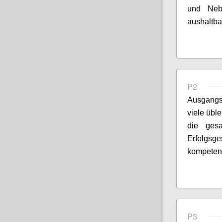
und Nebe
aushaltba
P2
Ausgang
viele übl
die gesa
Erfolgsg
kompetente
P3