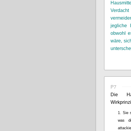
Hausmitt
Verdacht
vermeid
jegliche
B
obwohl 
wäre, sic
untersche
P7
Die Hau
Wirkprinz
Sie 
was di
attacki