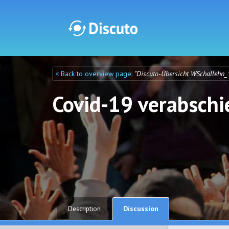
< Back to overview page:
"Discuto-Übersicht WSchallehn_
Discuto
Discuto
Covid-19 verabsch
Discussion
Description