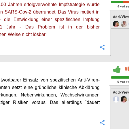
100 Jahren erfolgverwöhnte Impfstrategie wurde
4
vote
on SARS-Cov-2
überrundet.
Das V
irus mutiert in
Add/Vie
 -
die
Entwicklung einer spezifischen Impfung
>1 Jahr - Das
Problem ist
in der bisher
chen Weise
nicht lösbar!
Configure
twortbarer Einsatz von spezifischen Anti-Viren-
5
vote
ten setzt eine gründliche klinische Abklärung
Add/Vie
rkungen, Nebenwirkungen, Wechselwirkungen
tiger Risiken voraus. Das allerdings "dauert
Configure