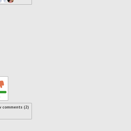
s
w comments (2)