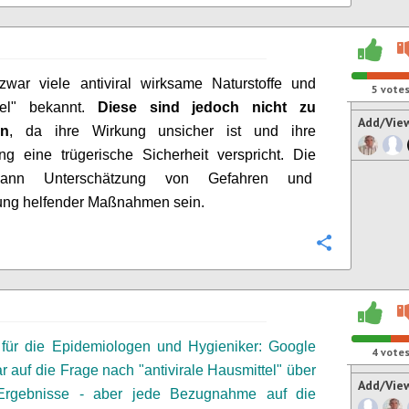
zwar viele antiviral wirksame Naturstoffe und
5
vote
tel" bekannt.
Diese sind jedoch nicht zu
Add/Vie
en
, da ihre Wirkung unsicher ist und ihre
g eine trügerische Sicherheit verspricht. Die
ann Unterschätzung von Gefahren und
ung helfender Maßnahmen sein.
Configure
für die Epidemiologen
und Hygieniker
: Google
4
vote
ar auf die Frage nach "antivirale Hausmittel" über
Add/Vie
Ergebnisse - aber jede Bezugnahme auf die