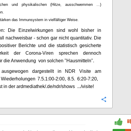
ischen und physikalischen (Hitze, ausschwemmen ...)
en.
tärken das Immunsystem in vielfältiger Weise.
n: Die Einzelwirkungen sind wohl bisher in
ll nachweisbar - schon gar nicht quantitativ. Die
positiver Berichte und die statistisch gesicherte
arkeit der Corona-Viren sprechen dennoch
für die Anwendung von solchen "Hausmitteln".
 ausgewogen dargestellt in NDR Visite am
 Wiederholungen 7.5.1:00-2:00, 8.5. 6:20-7:20,
 in der ardmediathek/.de/ndr/shows .../visite!
Configure