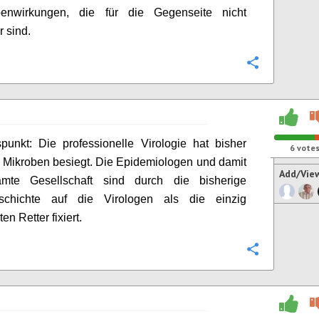
nwirkungen, die für die Gegenseite nicht
r sind.
Configure
spunkt:
Die professionelle Virologie hat bisher
6
vote
e Mikroben besiegt.
D
ie Epidemiologen und damit
Add/Vie
mte Gesellschaft sind durch die bisherige
eschichte auf die
Virologen als die einzig
n Retter fixiert.
Configure