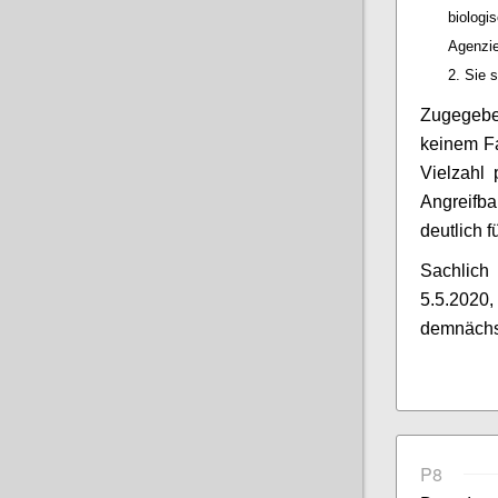
biolog
Agenzi
Sie s
Zugegebe
keinem Fa
Vielzahl 
Angreifb
deutlich 
Sachlich
5.5.2020,
demnächst
P8