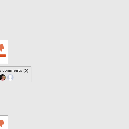
s
w comments (5)