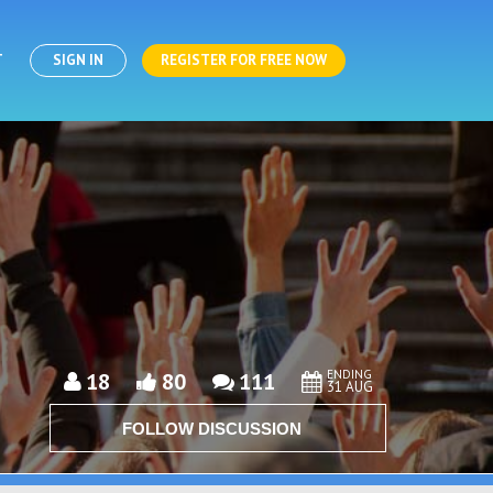
T
SIGN IN
REGISTER FOR FREE NOW
ENDING
18
80
111
31 AUG
FOLLOW DISCUSSION