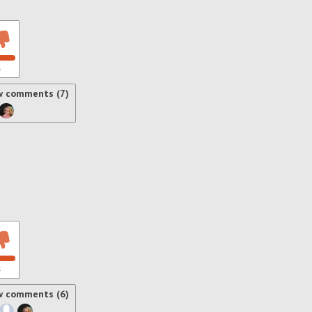
s
w comments (7)
s
w comments (6)