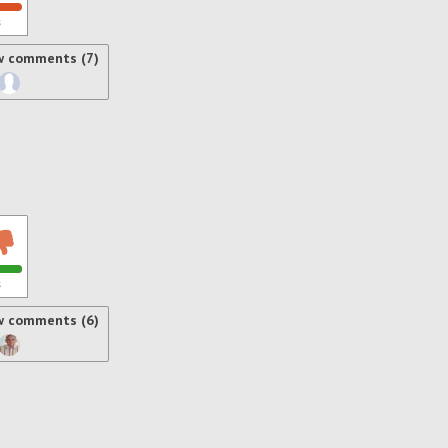
s
w comments (7)
s
w comments (6)