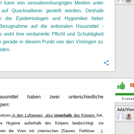
el kann von sensationshungrigen Medien unter
 auf Quacksalberei gestellt werden. Deshalb
en die Epidemiologen
und Hygieniker
lieber
ezugnahme auf die antiviralen Hausmittel -
es
wohl
ihre verdammte Pflicht und
Schuldigkeit
h gerade in diesem Punkt von den Virologen zu
iden.
Configure
smittel haben zwei unterschiedliche
3
vote
ipen:
Add/Vie
setzen
in den Luftwegen, also
innerhalb
des Körpers
fort,
e Hygiene außerhalb des Körpers beabsichtigt: sie
eren die Viren mit chemischen (Säuren, Fettlöser ...),