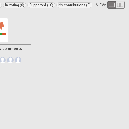
VIEW:
In voting (0)
Supported (10)
My contributions (0)
s
w comments