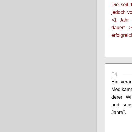
Die seit 
jedoch v
<1 Jahr
dauert 
erfolgrei
P4
Ein veran
Medikamen
derer Wi
und sons
Jahre".