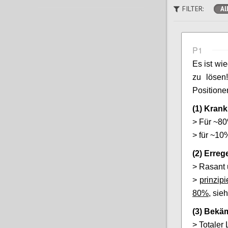
FILTER:
Al
P1
Es
ist wi
zu lösen
Positione
(1) Krank
> Für ~80
> für ~10%
(2) Erre
> Rasant 
>
prinzip
80%
, sieh
(3) Bekä
> Totaler