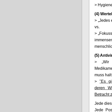
> Hygiene
(4) Wert
> „Jedes 
vs.
> „Fokuss
immense
menschli
(5) Antiv
> „Wir 
Medikamen
muss halt
>
"Es gi
deren Wi
Betracht z
Jede dies
Jede Posi