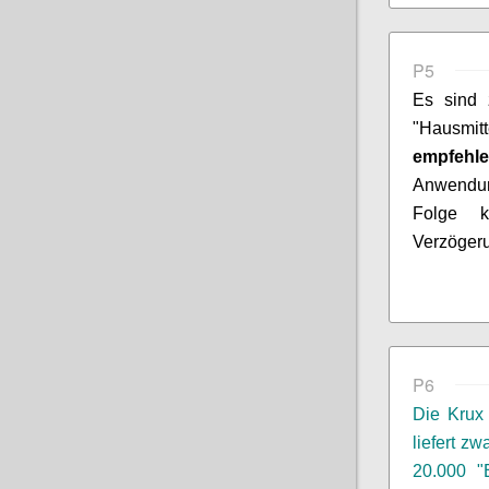
P5
Es sind 
"Hausmit
empfehl
Anwendun
Folge k
Verzöger
P6
Die Krux
liefert zw
20.000 "