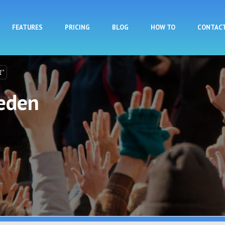
Skip to main content
FEATURES
PRICING
BLOG
HOW TO
CONTAC
1"
ieden