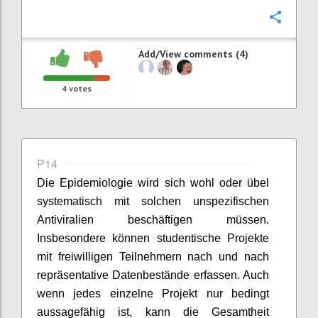
Confi
Add/View comments (4)
4
votes
P14
Die Epidemiologie wird sich wohl oder übel
systematisch mit solchen unspezifischen
Antiviralien beschäftigen müssen.
Insbesondere können studentische Projekte
mit freiwilligen Teilnehmern nach und nach
repräsentative Datenbestände erfassen. Auch
wenn jedes einzelne Projekt nur bedingt
aussagefähig ist, kann die Gesamtheit