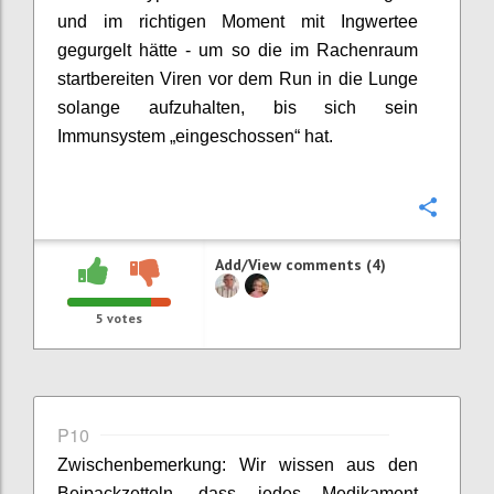
und im richtigen Moment mit Ingwertee
gegurgelt hätte - um so die im Rachenraum
startbereiten Viren
vor dem Run in die Lunge
solange
aufzuhalten,
bis sich sein
Immunsystem „eingeschossen“ hat.
Confi
Add/View comments (4)
5
votes
P10
Zwischenbemerkung: Wir wissen aus den
Beipackzetteln, dass
jedes
Medikament