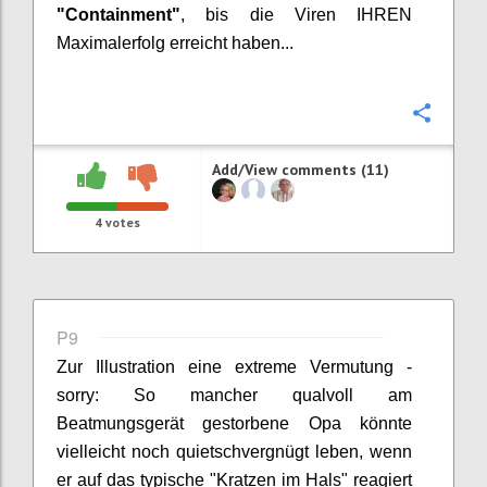
"Containment"
, bis die Viren IHREN
Maximalerfolg erreicht haben...
Confi
Add/View comments (11)
4
votes
P9
Zur Illustration eine extreme
Vermutung
-
sorry: So mancher qualvoll am
Beatmungsgerät gestorbene Opa könnte
vielleicht noch quietschvergnügt leben, wenn
er auf das typische "Kratzen im Hals" reagiert