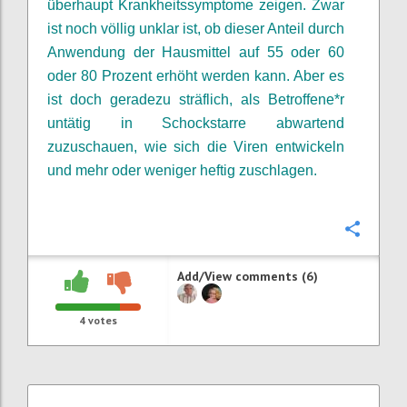
überhaupt Krankheitssymptome zeigen. Zwar
ist noch völlig unklar ist, ob dieser Anteil durch
Anwendung der Hausmittel auf 55 oder 60
oder 80 Prozent erhöht werden kann. Aber es
ist doch geradezu
sträflich
,
als Betroffene*r
untätig
in Schockstarre abwartend
zuzuschauen, wie sich die Viren entwickeln
und mehr oder weniger heftig zuschlagen.
Confi
Add/View comments (6)
4
votes