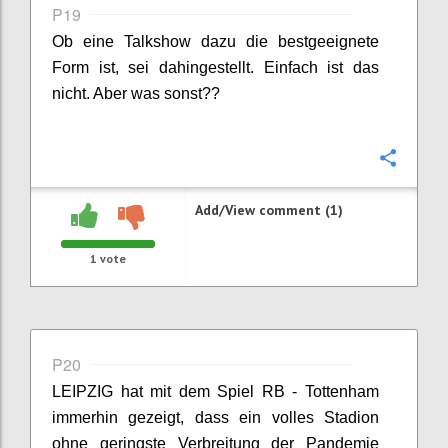
P19
Ob eine Talkshow dazu die bestgeeignete
Form ist, sei dahingestellt. Einfach ist das
nicht. Aber was sonst??
Confi
Add/View comment (1)
1
vote
P20
LEIPZIG
hat mit dem Spiel RB - Tottenham
immerhin gezeigt, dass ein volles Stadion
ohne geringste Verbreitung der Pandemie