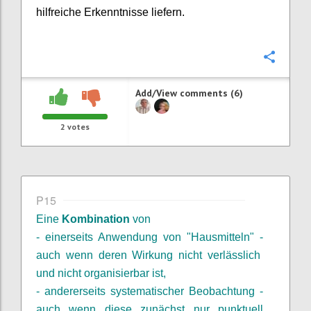
hilfreiche Erkenntnisse liefern.
Confi
Add/View comments (6)
2
votes
P15
Eine
Kombination
von
- einerseits Anwendung von "Hausmitteln" -
auch wenn deren Wirkung nicht verlässlich
und nicht organisierbar ist,
- andererseits systematischer Beobachtung -
auch wenn diese zunächst nur punktuell