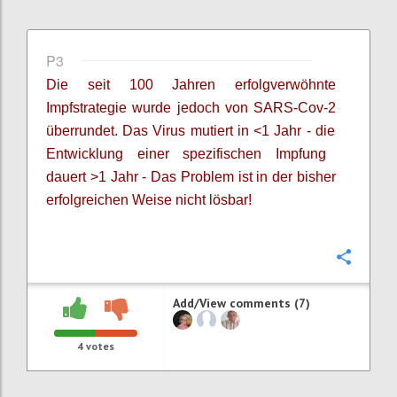
P3
Die seit 100 Jahren erfolgverwöhnte
Impfstrategie wurde jedoch von SARS-Cov-2
überrundet.
Das V
irus mutiert in <1 Jahr -
die
Entwicklung einer spezifischen Impfung
dauert >1 Jahr - Das
Problem ist
in der bisher
erfolgreichen Weise
nicht lösbar!
Confi
Add/View comments (7)
4
votes