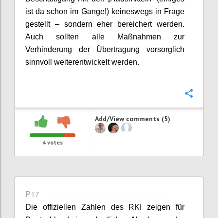
ist da schon im Gange!)
keineswegs in Frage
gestellt – sondern eher
bereichert werden.
Auch sollten alle Maßnahmen zur
Verhinderung der Übertragung vorsorglich
sinnvoll
weiterentwickelt werden.
Confi
Add/View comments (5)
4
votes
P17
Die offiziellen Zahlen des RKI zeigen für