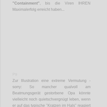
"Containment"
, bis die Viren IHREN
Maximalerfolg erreicht haben...
Confi
P9
Zur Illustration eine extreme
Vermutung
-
sorry: So mancher qualvoll am
Beatmungsgerät gestorbene Opa könnte
vielleicht noch quietschvergnügt leben, wenn
er auf das typische "Kratzen im Hals" reagiert