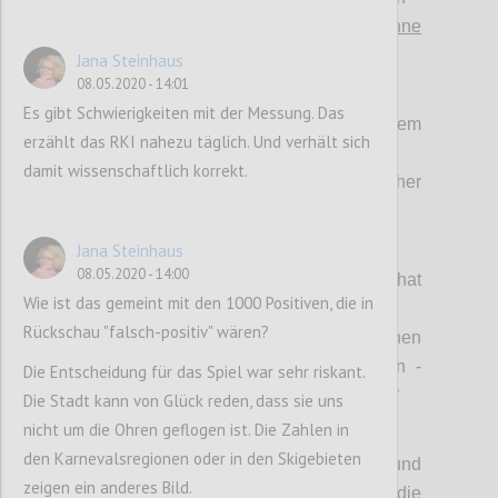
>
prinzipiell abwehrbar – schon ohne
spezifische Mittel für 80%
, siehe (1)!
Jana Steinhaus
08.05.2020 - 14:01
(3) Bekämpfungsstrategien:
Es gibt Schwierigkeiten mit der Messung. Das
> Totaler LockDown mit hygienischem
erzählt das RKI nahezu täglich. Und verhält sich
Containment vs.
damit wissenschaftlich korrekt.
> Hygiene in freiheitlicher
Eigenverantwortung.
Jana Steinhaus
(4) Wertekanon
:
08.05.2020 - 14:00
> „Jedes einzelne Leben zu schützen hat
Wie ist das gemeint mit den 1000 Positiven, die in
oberste Priorität“ vs.
Rückschau "falsch-positiv" wären?
> „Fokussierung auf Schutz des einzelnen
Lebens führt zu immensen Folgeschäden -
Die Entscheidung für das Spiel war sehr riskant.
auch und gerade an menschlichem Leben.“
Die Stadt kann von Glück reden, dass sie uns
nicht um die Ohren geflogen ist. Die Zahlen in
(5) Antivirale Bekämpfungsmittel:
den Karnevalsregionen oder in den Skigebieten
> „Wir wissen, wie spezifische Impfungen und
zeigen ein anderes Bild.
Medikamente zu entwickeln sind; die