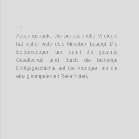
P2
Ausgangspunkt:
Die professionelle Virologie
hat bisher viele üble Mikroben besiegt.
D
ie
Epidemiologen und damit die gesamte
Gesellschaft sind durch die bisherige
Erfolgsgeschichte auf die
Virologen als die
einzig kompetenten Retter fixiert.
Confi