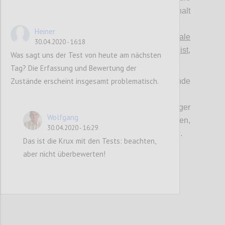
klinische Validierung muss halt
durchgestanden werden.“ vs.
Heiner
>
"Es gibt ~100 unspezifische antivirale
30.04.2020 - 16:18
„Hausmittel“, deren Wirkung zwar unsicher ist,
Was sagt uns der Test von heute am nächsten
aber unbedingt in Betracht zu ziehen ist
."
Tag? Die Erfassung und Bewertung der
Zustände erscheint insgesamt problematisch.
Jede dieser Positionen hat ernstzunehmende
Argumente.
Jede Position hat bei einseitiger
Wolfgang
Durchsetzung Risiken und Nebenwirkungen,
30.04.2020 - 16:29
die für die Gegenseite nicht aushaltbar sind.
Das ist die Krux mit den Tests: beachten,
aber nicht überbewerten!
Confi