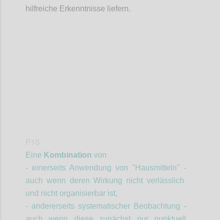
hilfreiche Erkenntnisse liefern.
Confi
P15
Eine
Kombination
von
- einerseits Anwendung von "Hausmitteln" -
auch wenn deren Wirkung nicht verlässlich
und nicht organisierbar ist,
- andererseits systematischer Beobachtung -
auch wenn diese zunächst nur punktuell