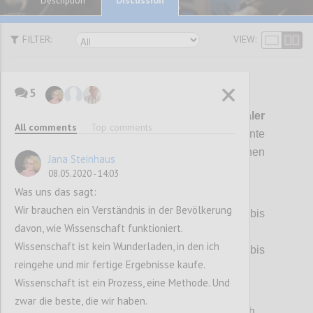
Description
FILTER:
VIEW:
5
P1
Es
ist wieder mal ein
5-dimenionaler
All comments
Top comments
Gordischer Knoten
zu lösen! Die Argumente
erscheinen unvereinbar, die Positionen
Jana Steinhaus
unversöhnlich:
08.05.2020 - 14:03
Was uns das sagt:
(1) Krankheit Covid-19:
Wir brauchen ein Verständnis in der Bevölkerung
> Für ~80% der Infizierten unmerkbar bis
davon, wie Wissenschaft funktioniert.
harmlos, jedoch
Wissenschaft ist kein Wunderladen, in den ich
> für ~10% der Infizierten gefährlich bis
reingehe und mir fertige Ergebnisse kaufe.
tödlich.
Wissenschaft ist ein Prozess, eine Methode. Und
(2) Erreger SARS-CoV-2:
zwar die beste, die wir haben.
> Rasant und unauffällig verbreitend, jedoch