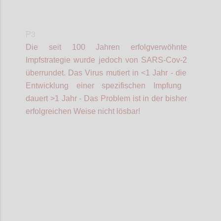
P3
Die seit 100 Jahren erfolgverwöhnte
Impfstrategie wurde jedoch von SARS-Cov-2
überrundet.
Das V
irus mutiert in <1 Jahr -
die
Entwicklung einer spezifischen Impfung
dauert >1 Jahr - Das
Problem ist
in der bisher
erfolgreichen Weise
nicht lösbar!
Confi