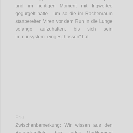
und im richtigen Moment mit Ingwertee
gegurgelt hätte - um so die im Rachenraum
startbereiten Viren
vor dem Run in die Lunge
solange
aufzuhalten,
bis sich sein
Immunsystem „eingeschossen“ hat.
Confi
P10
Zwischenbemerkung: Wir wissen aus den
Beipackzetteln, dass
jedes
Medikament