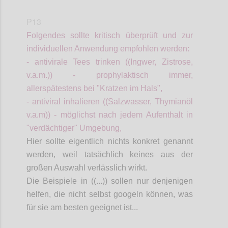
P13
Folgendes sollte kritisch überprüft und zur
individuellen Anwendung
empfohlen
werden:
- antivirale Tees trinken ((Ingwer, Zistrose,
v.a.m.)) - prophylaktisch immer,
allerspätestens
bei "Kratzen im Hals",
- antiviral inhalieren ((Salzwasser, Thymianöl
v.a.m)) - möglichst nach jedem Aufenthalt in
"verdächtiger" Umgebung,
Hier sollte eigentlich
nichts konkret genannt
werden, weil tatsächlich keines aus der
großen Auswahl verlässlich wirkt.
Die Beispiele
in ((...))
sollen nur denjenigen
helfen, die nicht selbst googeln können, was
für sie am besten geeignet ist...