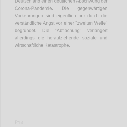
Deutschland einen deutlichen Abschwung der
Corona-Pandemie. Die gegenwärtigen
Vorkehrungen sind eigentlich nur durch die
verständliche Angst vor einer "zweiten Welle"
begründet. Die "Abflachung" verlängert
allerdings die heraufziehende soziale und
wirtschaftliche Katastrophe.
Confi
P18