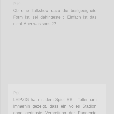
P19
Ob eine Talkshow dazu die bestgeeignete
Form ist, sei dahingestellt. Einfach ist das
nicht. Aber was sonst??
Confi
P20
LEIPZIG
hat mit dem Spiel RB - Tottenham
immerhin gezeigt, dass ein volles Stadion
ohne geringste Verbreitung der Pandemie