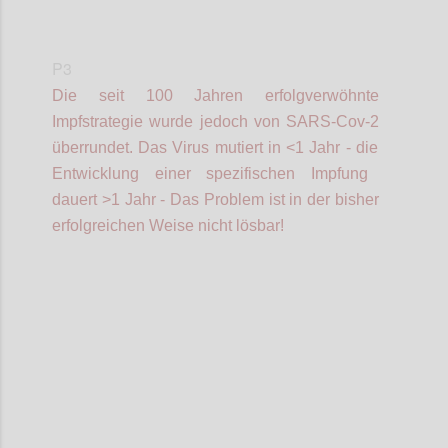
P3
Die seit 100 Jahren erfolgverwöhnte
Impfstrategie wurde jedoch von SARS-Cov-2
überrundet.
Das V
irus mutiert in <1 Jahr -
die
Entwicklung einer spezifischen Impfung
dauert >1 Jahr - Das
Problem ist
in der bisher
erfolgreichen Weise
nicht lösbar!
Confi