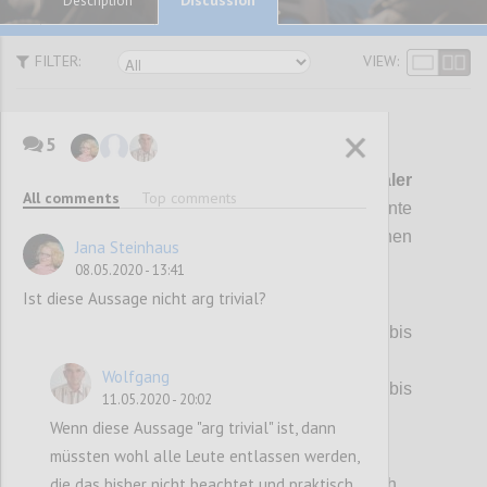
Description
FILTER:
VIEW:
5
P1
Es
ist wieder mal ein
5-dimenionaler
All comments
Top comments
Gordischer Knoten
zu lösen! Die Argumente
erscheinen unvereinbar, die Positionen
Jana Steinhaus
unversöhnlich:
08.05.2020 - 13:41
Ist diese Aussage nicht arg trivial?
(1) Krankheit Covid-19:
> Für ~80% der Infizierten unmerkbar bis
harmlos, jedoch
Wolfgang
> für ~10% der Infizierten gefährlich bis
11.05.2020 - 20:02
tödlich.
Wenn diese Aussage "arg trivial" ist, dann
müssten wohl alle Leute entlassen werden,
(2) Erreger SARS-CoV-2:
die das bisher nicht beachtet und praktisch
> Rasant und unauffällig verbreitend, jedoch