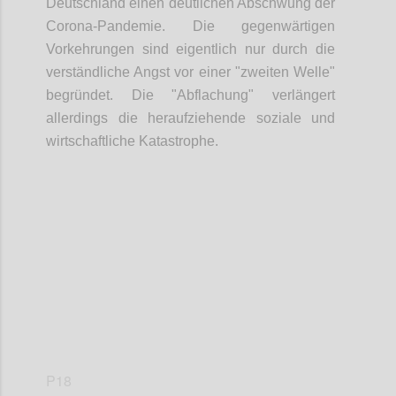
Deutschland einen deutlichen Abschwung der
Corona-Pandemie. Die gegenwärtigen
Vorkehrungen sind eigentlich nur durch die
verständliche Angst vor einer "zweiten Welle"
begründet. Die "Abflachung" verlängert
allerdings die heraufziehende soziale und
wirtschaftliche Katastrophe.
Confi
P18