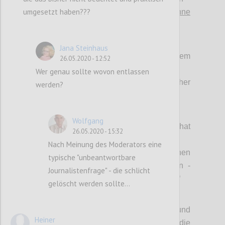
umgesetzt haben???
>
prinzipiell abwehrbar – schon ohne
spezifische Mittel für 80%
, siehe (1)!
(3) Bekämpfungsstrategien:
Jana Steinhaus
> Totaler LockDown mit hygienischem
26.05.2020 - 12:52
Containment vs.
Wer genau sollte wovon entlassen
> Hygiene in freiheitlicher
werden?
Eigenverantwortung.
(4) Wertekanon
:
Wolfgang
> „Jedes einzelne Leben zu schützen hat
26.05.2020 - 15:32
oberste Priorität“ vs.
Nach Meinung des Moderators eine
> „Fokussierung auf Schutz des einzelnen
typische "unbeantwortbare
Lebens führt zu immensen Folgeschäden -
Journalistenfrage" - die schlicht
auch und gerade an menschlichem Leben.“
gelöscht werden sollte...
(5) Antivirale Bekämpfungsmittel:
> „Wir wissen, wie spezifische Impfungen und
Heiner
Medikamente zu entwickeln sind; die