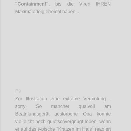
"Containment"
, bis die Viren IHREN
Maximalerfolg erreicht haben...
Confi
P9
Zur Illustration eine extreme
Vermutung
-
sorry: So mancher qualvoll am
Beatmungsgerät gestorbene Opa könnte
vielleicht noch quietschvergnügt leben, wenn
er auf das typische "Kratzen im Hals" reagiert