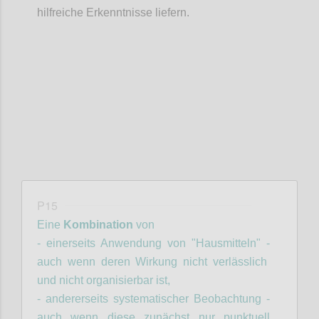
hilfreiche Erkenntnisse liefern.
Confi
P15
Eine
Kombination
von
- einerseits Anwendung von "Hausmitteln" -
auch wenn deren Wirkung nicht verlässlich
und nicht organisierbar ist,
- andererseits systematischer Beobachtung -
auch wenn diese zunächst nur punktuell