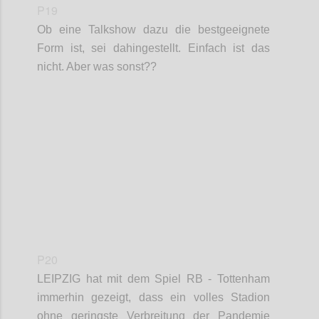
P19
Ob eine Talkshow dazu die bestgeeignete
Form ist, sei dahingestellt. Einfach ist das
nicht. Aber was sonst??
Confi
P20
LEIPZIG
hat mit dem Spiel RB - Tottenham
immerhin gezeigt, dass ein volles Stadion
ohne geringste Verbreitung der Pandemie