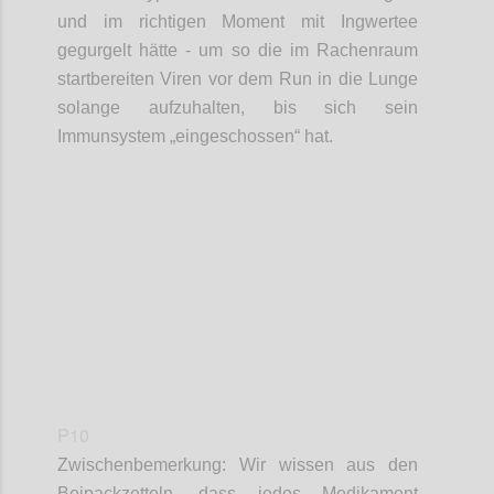
und im richtigen Moment mit Ingwertee
gegurgelt hätte - um so die im Rachenraum
startbereiten Viren
vor dem Run in die Lunge
solange
aufzuhalten,
bis sich sein
Immunsystem „eingeschossen“ hat.
Confi
P10
Zwischenbemerkung: Wir wissen aus den
Beipackzetteln, dass
jedes
Medikament