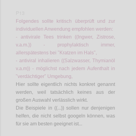
P13
Folgendes sollte kritisch überprüft und zur
individuellen Anwendung
empfohlen
werden:
- antivirale Tees trinken ((Ingwer, Zistrose,
v.a.m.)) - prophylaktisch immer,
allerspätestens
bei "Kratzen im Hals",
- antiviral inhalieren ((Salzwasser, Thymianöl
v.a.m)) - möglichst nach jedem Aufenthalt in
"verdächtiger" Umgebung,
Hier sollte eigentlich
nichts konkret genannt
werden, weil tatsächlich keines aus der
großen Auswahl verlässlich wirkt.
Die Beispiele
in ((...))
sollen nur denjenigen
helfen, die nicht selbst googeln können, was
für sie am besten geeignet ist...