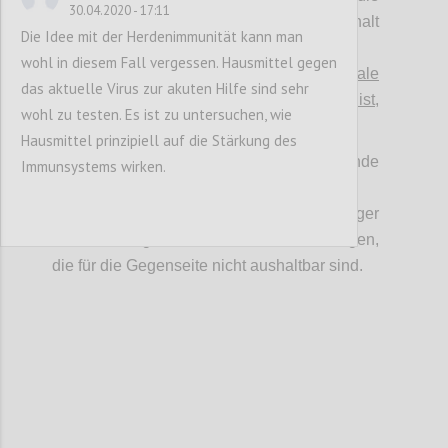
30.04.2020 - 17:11
klinische Validierung muss halt
Die Idee mit der Herdenimmunität kann man
durchgestanden werden.“ vs.
wohl in diesem Fall vergessen. Hausmittel gegen
>
"Es gibt ~100 unspezifische antivirale
das aktuelle Virus zur akuten Hilfe sind sehr
„Hausmittel“, deren Wirkung zwar unsicher ist,
wohl zu testen. Es ist zu untersuchen, wie
aber unbedingt in Betracht zu ziehen ist
."
Hausmittel prinzipiell auf die Stärkung des
Jede dieser Positionen hat ernstzunehmende
Immunsystems wirken.
Argumente.
Jede Position hat bei einseitiger
Durchsetzung Risiken und Nebenwirkungen,
die für die Gegenseite nicht aushaltbar sind.
Confi