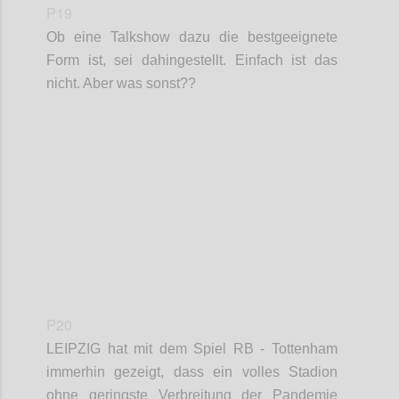
P19
Ob eine Talkshow dazu die bestgeeignete
Form ist, sei dahingestellt. Einfach ist das
nicht. Aber was sonst??
Confi
P20
LEIPZIG
hat mit dem Spiel RB - Tottenham
immerhin gezeigt, dass ein volles Stadion
ohne geringste Verbreitung der Pandemie