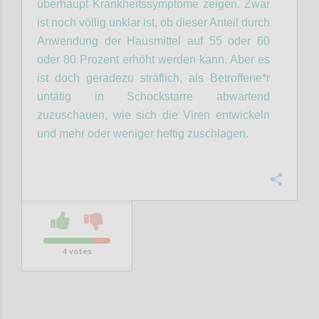
überhaupt Krankheitssymptome zeigen. Zwar
ist noch völlig unklar ist, ob dieser Anteil durch
Anwendung der Hausmittel auf 55 oder 60
oder 80 Prozent erhöht werden kann. Aber es
ist doch geradezu
sträflich
,
als Betroffene*r
untätig
in Schockstarre abwartend
zuzuschauen, wie sich die Viren entwickeln
und mehr oder weniger heftig zuschlagen.
Confi
4
votes