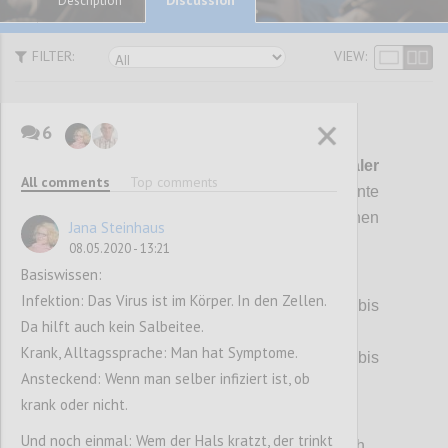
Description
FILTER:
VIEW:
6
P1
Es
ist wieder mal ein
5-dimenionaler
All comments
Top comments
Gordischer Knoten
zu lösen! Die Argumente
erscheinen unvereinbar, die Positionen
Jana Steinhaus
unversöhnlich:
08.05.2020 - 13:21
Basiswissen:
(1) Krankheit Covid-19:
Infektion: Das Virus ist im Körper. In den Zellen.
> Für ~80% der Infizierten unmerkbar bis
Da hilft auch kein Salbeitee.
harmlos, jedoch
Krank, Alltagssprache: Man hat Symptome.
> für ~10% der Infizierten gefährlich bis
Ansteckend: Wenn man selber infiziert ist, ob
tödlich.
krank oder nicht.
(2) Erreger SARS-CoV-2:
Und noch einmal: Wem der Hals kratzt, der trinkt
> Rasant und unauffällig verbreitend, jedoch