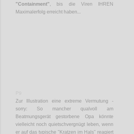
"Containment"
, bis die Viren IHREN
Maximalerfolg erreicht haben...
Confi
P9
Zur Illustration eine extreme
Vermutung
-
sorry: So mancher qualvoll am
Beatmungsgerät gestorbene Opa könnte
vielleicht noch quietschvergnügt leben, wenn
er auf das typische "Kratzen im Hals" reagiert