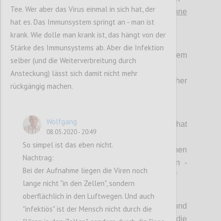
Tee. Wer aber das Virus einmal in sich hat, der
>
prinzipiell abwehrbar – schon ohne
hat es. Das Immunsystem springt an - man ist
spezifische Mittel für 80%
, siehe (1)!
krank. Wie dolle man krank ist, das hängt von der
(3) Bekämpfungsstrategien:
Stärke des Immunsystems ab. Aber die Infektion
> Totaler LockDown mit hygienischem
selber (und die Weiterverbreitung durch
Containment vs.
Ansteckung) lässt sich damit nicht mehr
> Hygiene in freiheitlicher
rückgängig machen.
Eigenverantwortung.
(4) Wertekanon
:
Wolfgang
> „Jedes einzelne Leben zu schützen hat
08.05.2020 - 20:49
oberste Priorität“ vs.
So simpel ist das eben nicht.
> „Fokussierung auf Schutz des einzelnen
Nachtrag:
Lebens führt zu immensen Folgeschäden -
Bei der Aufnahme liegen die Viren noch
auch und gerade an menschlichem Leben.“
lange nicht "in den Zellen", sondern
(5) Antivirale Bekämpfungsmittel:
oberflächlich in den Luftwegen. Und auch
> „Wir wissen, wie spezifische Impfungen und
"infektiös" ist der Mensch nicht durch die
Medikamente zu entwickeln sind; die