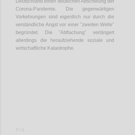
Deutschland einen deutlichen Abschwung der
Corona-Pandemie. Die gegenwärtigen
Vorkehrungen sind eigentlich nur durch die
verständliche Angst vor einer "zweiten Welle"
begründet. Die "Abflachung" verlängert
allerdings die heraufziehende soziale und
wirtschaftliche Katastrophe.
Confi
P18