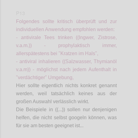
P13
Folgendes sollte kritisch überprüft und zur
individuellen Anwendung
empfohlen
werden:
- antivirale Tees trinken ((Ingwer, Zistrose,
v.a.m.)) - prophylaktisch immer,
allerspätestens
bei "Kratzen im Hals",
- antiviral inhalieren ((Salzwasser, Thymianöl
v.a.m)) - möglichst nach jedem Aufenthalt in
"verdächtiger" Umgebung,
Hier sollte eigentlich
nichts konkret genannt
werden, weil tatsächlich keines aus der
großen Auswahl verlässlich wirkt.
Die Beispiele
in ((...))
sollen nur denjenigen
helfen, die nicht selbst googeln können, was
für sie am besten geeignet ist...