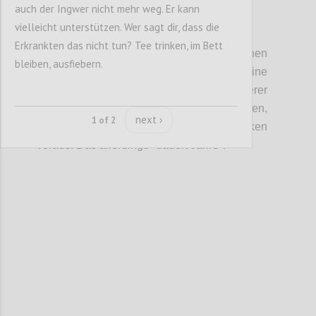
auch der Ingwer nicht mehr weg. Er kann
vielleicht unterstützen. Wer sagt dir, dass die
P4
Erkrankten das nicht tun? Tee trinken, im Bett
Ein verantwortbarer Einsatz von spezifischen
bleiben, ausfiebern.
Anti-Viren-Medikamenten setzt eine
gründliche klinische Abklärung derer
Wirkungen, Nebenwirkungen,
next ›
1 of 2
Wechselwirkungen und sonstiger Risiken
voraus. Das allerdings "dauert
Jahre".
Confi