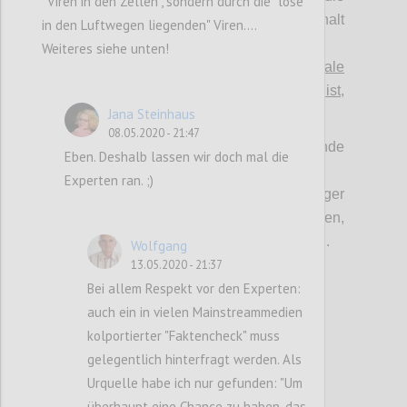
"Viren in den Zellen", sondern durch die "lose
klinische Validierung muss halt
in den Luftwegen liegenden" Viren....
durchgestanden werden.“ vs.
Weiteres siehe unten!
>
"Es gibt ~100 unspezifische antivirale
„Hausmittel“, deren Wirkung zwar unsicher ist,
Jana Steinhaus
aber unbedingt in Betracht zu ziehen ist
."
08.05.2020 - 21:47
Jede dieser Positionen hat ernstzunehmende
Eben. Deshalb lassen wir doch mal die
Argumente.
Experten ran. ;)
Jede Position hat bei einseitiger
Durchsetzung Risiken und Nebenwirkungen,
die für die Gegenseite nicht aushaltbar sind.
Wolfgang
13.05.2020 - 21:37
Bei allem Respekt vor den Experten:
Confi
auch ein in vielen Mainstreammedien
kolportierter "Faktencheck" muss
gelegentlich hinterfragt werden. Als
Urquelle habe ich nur gefunden: "Um
überhaupt eine Chance zu haben, das