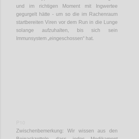
und im richtigen Moment mit Ingwertee
gegurgelt hätte - um so die im Rachenraum
startbereiten Viren
vor dem Run in die Lunge
solange
aufzuhalten,
bis sich sein
Immunsystem „eingeschossen“ hat.
Confi
P10
Zwischenbemerkung: Wir wissen aus den
Beipackzetteln, dass
jedes
Medikament