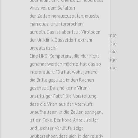
Virus vor dem Befallen
der Zellen herauszuspülen, müsste
man quasi ununterbrochen
P2
gurgeln. Das ist aber laut Virologen
Ausgangspunkt:
Die professionelle Virologie
der Uniklinik Düsseldorf extrem
hat bisher viele üble Mikroben besiegt.
D
ie
unrealistisch."
Epidemiologen und damit die gesamte
Eine HNO-Kompetenz, die hier nicht
Gesellschaft sind durch die bisherige
genannt werden möchte, hat das so
Erfolgsgeschichte auf die
Virologen als die
interpretiert: "Da hat wohl jemand
einzig kompetenten Retter fixiert.
die Brille geputzt, in den Rachen
geschaut. Da sind keine Viren -
unstrittiger Fakt!" Die Vorstellung,
Confi
dass die Viren aus der Atemluft
unaufhaltsam in die Zellen springen,
ist ein Fake. Der hohe Anteil stiller
und leichter Verläufe zeigt
unübersehbar, dass sich in der relativ