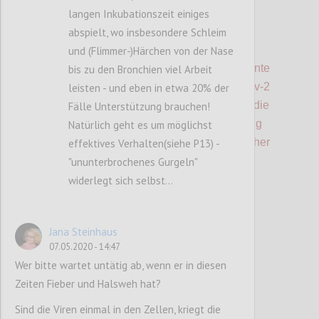
langen Inkubationszeit einiges
abspielt, wo insbesondere Schleim
P3
und (Flimmer-)Härchen von der Nase
Die seit 100 Jahren erfolgverwöhnte
bis zu den Bronchien viel Arbeit
Impfstrategie wurde jedoch von SARS-Cov-2
leisten - und eben in etwa 20% der
überrundet.
Das V
irus mutiert in <1 Jahr -
die
Fälle Unterstützung brauchen!
Entwicklung einer spezifischen Impfung
Natürlich geht es um möglichst
dauert >1 Jahr - Das
Problem ist
in der bisher
effektives Verhalten(siehe P13) -
erfolgreichen Weise
nicht lösbar!
"ununterbrochenes Gurgeln"
widerlegt sich selbst...
Confi
Jana Steinhaus
07.05.2020 - 14:47
Wer bitte wartet untätig ab, wenn er in diesen
Zeiten Fieber und Halsweh hat?
Sind die Viren einmal in den Zellen, kriegt die