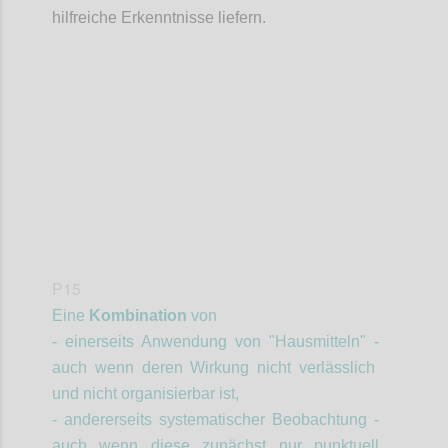
hilfreiche Erkenntnisse liefern.
Confi
P15
Eine
Kombination
von
- einerseits Anwendung von "Hausmitteln" -
auch wenn deren Wirkung nicht verlässlich
und nicht organisierbar ist,
- andererseits systematischer Beobachtung -
auch wenn diese zunächst nur punktuell