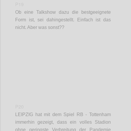
P19
Ob eine Talkshow dazu die bestgeeignete
Form ist, sei dahingestellt. Einfach ist das
nicht. Aber was sonst??
Confi
P20
LEIPZIG
hat mit dem Spiel RB - Tottenham
immerhin gezeigt, dass ein volles Stadion
ohne geringste Verbreitung der Pandemie