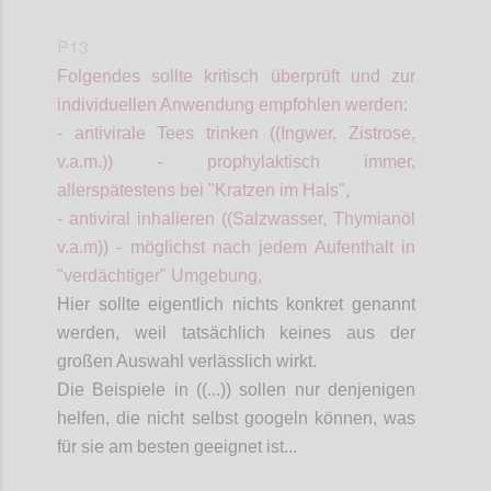
P13
Folgendes sollte kritisch überprüft und zur
individuellen Anwendung
empfohlen
werden:
- antivirale Tees trinken ((Ingwer, Zistrose,
v.a.m.)) - prophylaktisch immer,
allerspätestens
bei "Kratzen im Hals",
- antiviral inhalieren ((Salzwasser, Thymianöl
v.a.m)) - möglichst nach jedem Aufenthalt in
"verdächtiger" Umgebung,
Hier sollte eigentlich
nichts konkret genannt
werden, weil tatsächlich keines aus der
großen Auswahl verlässlich wirkt.
Die Beispiele
in ((...))
sollen nur denjenigen
helfen, die nicht selbst googeln können, was
für sie am besten geeignet ist...