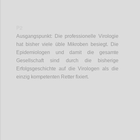
P2
Ausgangspunkt:
Die professionelle Virologie
hat bisher viele üble Mikroben besiegt.
D
ie
Epidemiologen und damit die gesamte
Gesellschaft sind durch die bisherige
Erfolgsgeschichte auf die
Virologen als die
einzig kompetenten Retter fixiert.
Confi