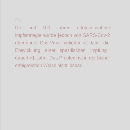
P3
Die seit 100 Jahren erfolgverwöhnte
Impfstrategie wurde jedoch von SARS-Cov-2
überrundet.
Das V
irus mutiert in <1 Jahr -
die
Entwicklung einer spezifischen Impfung
dauert >1 Jahr - Das
Problem ist
in der bisher
erfolgreichen Weise
nicht lösbar!
Confi