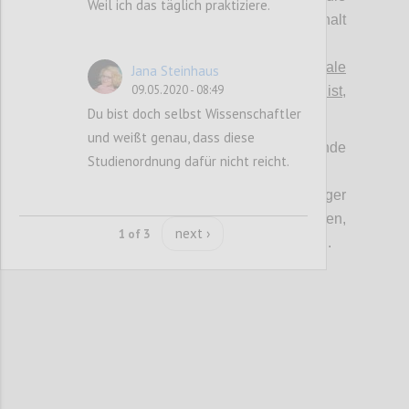
Weil ich das täglich praktiziere.
klinische Validierung muss halt
durchgestanden werden.“ vs.
>
"Es gibt ~100 unspezifische antivirale
Jana Steinhaus
09.05.2020 - 08:49
„Hausmittel“, deren Wirkung zwar unsicher ist,
Du bist doch selbst Wissenschaftler
aber unbedingt in Betracht zu ziehen ist
."
und weißt genau, dass diese
Jede dieser Positionen hat ernstzunehmende
Studienordnung dafür nicht reicht.
Argumente.
Jede Position hat bei einseitiger
Durchsetzung Risiken und Nebenwirkungen,
next ›
1 of 3
die für die Gegenseite nicht aushaltbar sind.
Confi