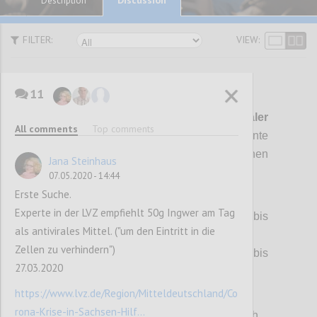
Description
FILTER:
VIEW:
11
P1
Es
ist wieder mal ein
5-dimenionaler
All comments
Top comments
Gordischer Knoten
zu lösen! Die Argumente
erscheinen unvereinbar, die Positionen
Jana Steinhaus
unversöhnlich:
07.05.2020 - 14:44
Erste Suche.
(1) Krankheit Covid-19:
Experte in der LVZ empfiehlt 50g Ingwer am Tag
> Für ~80% der Infizierten unmerkbar bis
als antivirales Mittel. ("um den Eintritt in die
harmlos, jedoch
Zellen zu verhindern")
> für ~10% der Infizierten gefährlich bis
27.03.2020
tödlich.
https://www.lvz.de/Region/Mitteldeutschland/Co
(2) Erreger SARS-CoV-2:
rona-Krise-in-Sachsen-Hilf...
> Rasant und unauffällig verbreitend, jedoch