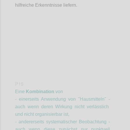
hilfreiche Erkenntnisse liefern.
Confi
P15
Eine
Kombination
von
- einerseits Anwendung von "Hausmitteln" -
auch wenn deren Wirkung nicht verlässlich
und nicht organisierbar ist,
- andererseits systematischer Beobachtung -
auch wenn diese zunächst nur punktuell