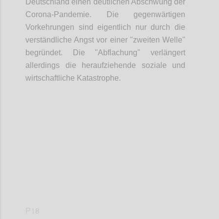
Deutschland einen deutlichen Abschwung der
Corona-Pandemie. Die gegenwärtigen
Vorkehrungen sind eigentlich nur durch die
verständliche Angst vor einer "zweiten Welle"
begründet. Die "Abflachung" verlängert
allerdings die heraufziehende soziale und
wirtschaftliche Katastrophe.
Confi
P18