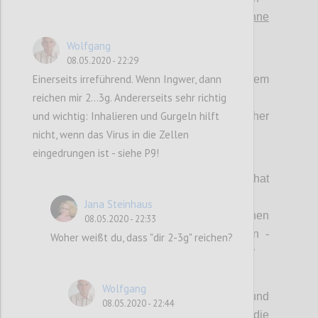
>
prinzipiell abwehrbar – schon ohne
spezifische Mittel für 80%
, siehe (1)!
Wolfgang
(3) Bekämpfungsstrategien:
08.05.2020 - 22:29
Einerseits irreführend. Wenn Ingwer, dann
> Totaler LockDown mit hygienischem
reichen mir 2...3g. Andererseits sehr richtig
Containment vs.
und wichtig: Inhalieren und Gurgeln hilft
> Hygiene in freiheitlicher
nicht, wenn das Virus in die Zellen
Eigenverantwortung.
eingedrungen ist - siehe P9!
(4) Wertekanon
:
> „Jedes einzelne Leben zu schützen hat
oberste Priorität“ vs.
Jana Steinhaus
> „Fokussierung auf Schutz des einzelnen
08.05.2020 - 22:33
Lebens führt zu immensen Folgeschäden -
Woher weißt du, dass "dir 2-3g" reichen?
auch und gerade an menschlichem Leben.“
(5) Antivirale Bekämpfungsmittel:
Wolfgang
> „Wir wissen, wie spezifische Impfungen und
08.05.2020 - 22:44
Medikamente zu entwickeln sind; die