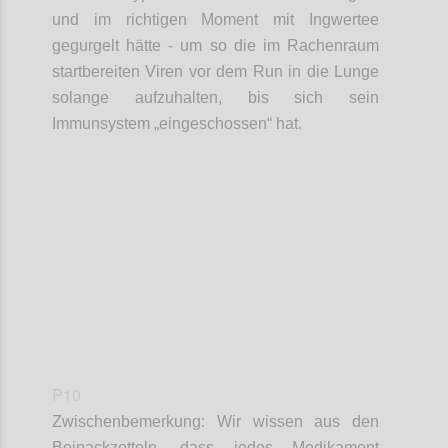
und im richtigen Moment mit Ingwertee
gegurgelt hätte - um so die im Rachenraum
startbereiten Viren
vor dem Run in die Lunge
solange
aufzuhalten,
bis sich sein
Immunsystem „eingeschossen“ hat.
Confi
P10
Zwischenbemerkung: Wir wissen aus den
Beipackzetteln, dass
jedes
Medikament