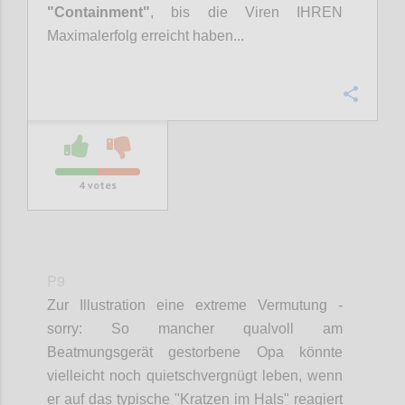
"Containment"
, bis die Viren IHREN
Maximalerfolg erreicht haben...
Confi
4
votes
P9
Zur Illustration eine extreme
Vermutung
-
sorry: So mancher qualvoll am
Beatmungsgerät gestorbene Opa könnte
vielleicht noch quietschvergnügt leben, wenn
er auf das typische "Kratzen im Hals" reagiert