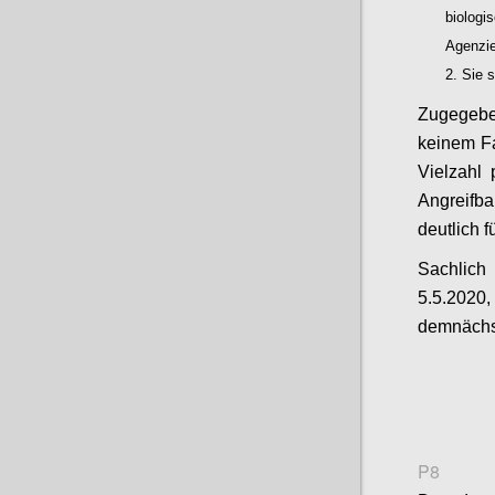
biolog
Agenzi
Sie s
Zugegebe
keinem Fa
Vielzahl 
Angreifb
deutlich 
Sachlich
5.5.2020,
demnächst
P8