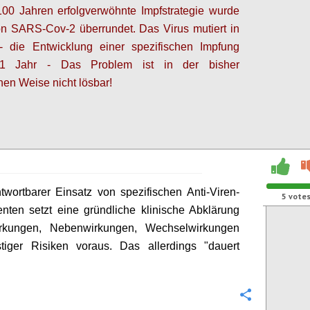
100 Jahren erfolgverwöhnte Impfstrategie wurde
on SARS-Cov-2
überrundet.
Das V
irus mutiert in
 -
die
Entwicklung einer spezifischen Impfung
>1 Jahr - Das
Problem ist
in der bisher
chen Weise
nicht lösbar!
Configure
twortbarer Einsatz von spezifischen Anti-Viren-
5
vote
ten setzt eine gründliche klinische Abklärung
rkungen, Nebenwirkungen, Wechselwirkungen
tiger Risiken voraus. Das allerdings "dauert
Configure