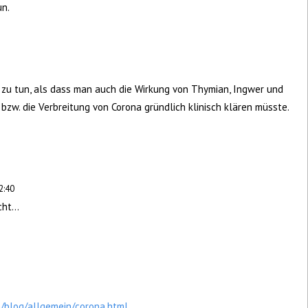
un.
 zu tun, als dass man auch die Wirkung von Thymian, Ingwer und
zw. die Verbreitung von Corona gründlich klinisch klären müsste.
2:40
ht...
m/blog/allgemein/corona.html