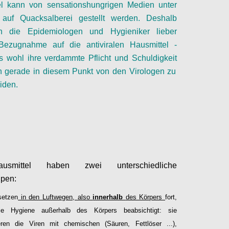
el kann von sensationshungrigen Medien unter
 auf Quacksalberei gestellt werden. Deshalb
en die Epidemiologen
und Hygieniker
lieber
ezugnahme auf die antiviralen Hausmittel -
es
wohl
ihre verdammte Pflicht und
Schuldigkeit
h gerade in diesem Punkt von den Virologen zu
iden.
Configure
smittel haben zwei unterschiedliche
ipen:
setzen
in den Luftwegen, also
innerhalb
des Körpers
fort,
e Hygiene außerhalb des Körpers beabsichtigt: sie
eren die Viren mit chemischen (Säuren, Fettlöser ...),