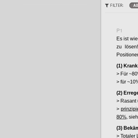
FILTER:
Al
P1
Es
ist wi
zu lösen
Positione
(1) Krank
> Für ~80
> für ~10%
(2) Erre
> Rasant 
>
prinzip
80%
, sieh
(3) Bekä
> Totaler