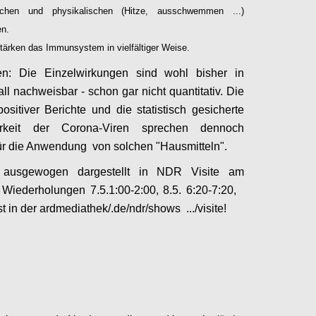
ischen und physikalischen (Hitze, ausschwemmen ...)
en.
tärken das Immunsystem in vielfältiger Weise.
n: Die Einzelwirkungen sind wohl bisher in
ll nachweisbar - schon gar nicht quantitativ. Die
positiver Berichte und die statistisch gesicherte
arkeit der Corona-Viren sprechen dennoch
für die Anwendung von solchen "Hausmitteln".
 ausgewogen dargestellt in NDR Visite am
 Wiederholungen 7.5.1:00-2:00, 8.5. 6:20-7:20,
 in der ardmediathek/.de/ndr/shows .../visite!
Configure