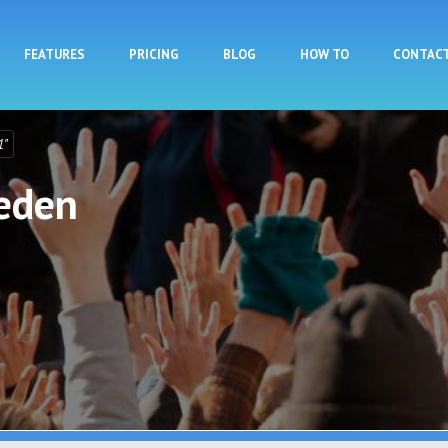
Skip to main content
FEATURES
PRICING
BLOG
HOW TO
CONTAC
1"
ieden