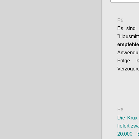
P5
Es sind 
"Hausmit
empfehl
Anwendun
Folge k
Verzöger
P6
Die Krux
liefert zw
20.000 "