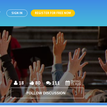
T
SIGN IN
REGISTER FOR FREE NOW
ENDING
18
80
111
31 AUG
FOLLOW DISCUSSION