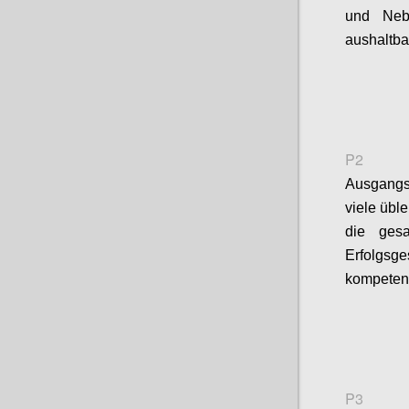
und Nebe
aushaltba
P2
Ausgang
viele übl
die gesa
Erfolgsg
kompetente
P3