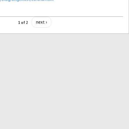
next ›
1 of 2