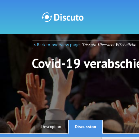
< Back to overview page:
"Discuto-Übersicht WSchallehn_
Discuto
Discuto
Covid-19 verabsch
Discussion
Description