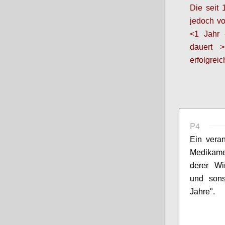
Die seit 
jedoch v
<1 Jahr
dauert 
erfolgrei
P4
Ein veran
Medikamen
derer Wi
und sons
Jahre".