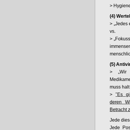
> Hygiene
(4) Wert
> „Jedes 
vs.
> „Fokuss
immense
menschli
(5) Antiv
> „Wir 
Medikamen
muss halt
>
"Es gi
deren Wi
Betracht z
Jede dies
Jede Posi