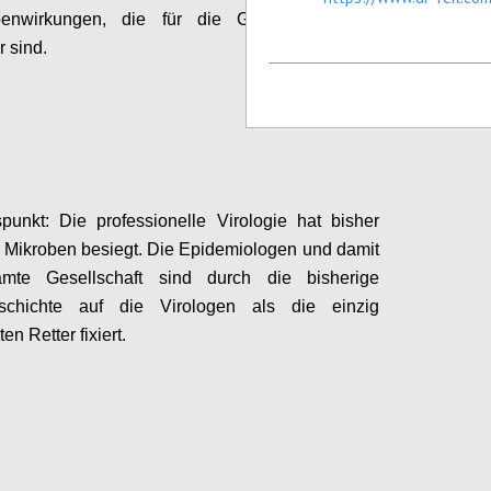
nwirkungen, die für die Gegenseite nicht
r sind.
Configure
spunkt:
Die professionelle Virologie hat bisher
e Mikroben besiegt.
D
ie Epidemiologen und damit
mte Gesellschaft sind durch die bisherige
eschichte auf die
Virologen als die einzig
n Retter fixiert.
Configure