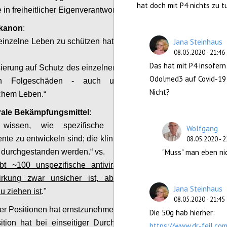
hat doch mit P4 nichts zu t
 in freiheitlicher Eigenverantwortung.
ekanon
:
einzelne Leben zu schützen hat oberste Priorität“
Jana Steinhaus
08.05.2020 - 21:46
Das hat mit P4 insofern
ierung auf Schutz des einzelnen Lebens führt zu
Odolmed3 auf Covid-19 b
n Folgeschäden - auch und gerade an
Nicht?
chem Leben.“
irale Bekämpfungsmittel:
wissen, wie spezifische Impfungen und
Wolfgang
te zu entwickeln sind; die klinische Validierung
08.05.2020 - 2
 durchgestanden werden.“ vs.
"Muss" man eben nic
bt ~100 unspezifische antivirale „Hausmittel“,
rkung zwar unsicher ist, aber unbedingt in
Jana Steinhaus
u ziehen ist
."
08.05.2020 - 21:45
er Positionen hat ernstzunehmende Argumente.
Die 50g hab hierher:
tion hat bei einseitiger Durchsetzung Risiken
https://www.dr-feil.co