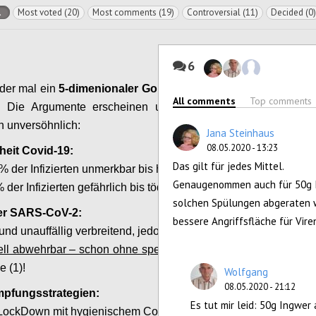
l
Most voted (20)
Most comments (19)
Controversial (11)
Decided (0)
6
eder mal ein
5-dimenionaler
Gordischer Knoten
All comments
Top comments
! Die Argumente erscheinen unvereinbar, die
n unversöhnlich:
Jana Steinhaus
08.05.2020 - 13:23
heit Covid-19:
Das gilt für jedes Mittel.
% der Infizierten unmerkbar bis harmlos, jedoch
Genaugenommen auch für 50g I
 der Infizierten gefährlich bis tödlich.
solchen Spülungen abgeraten w
ger SARS-CoV-2:
bessere Angriffsfläche für Viren
und unauffällig verbreitend, jedoch
iell abwehrbar – schon ohne spezifische Mittel für
e (1)!
Wolfgang
08.05.2020 - 21:12
mpfungsstrategien:
Es tut mir leid: 50g Ingwer
 LockDown mit hygienischem Containment vs.