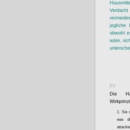
Hausmitt
Verdacht
vermeid
jegliche
B
obwohl 
wäre, sic
untersche
P7
Die Hau
Wirkprinz
Sie 
was di
attacki