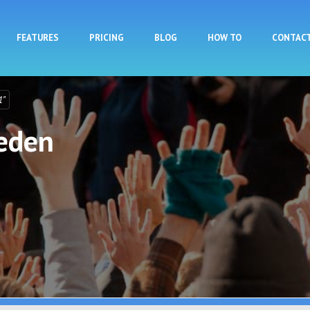
Skip to main content
FEATURES
PRICING
BLOG
HOW TO
CONTAC
1"
ieden