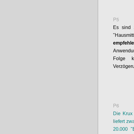
P5
Es sind 
"Hausmit
empfehl
Anwendun
Folge k
Verzöger
P6
Die Krux
liefert zw
20.000 "