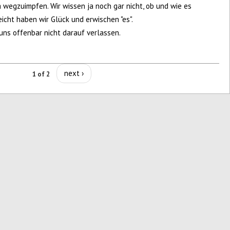
m wegzuimpfen. Wir wissen ja noch gar nicht, ob und wie es
s
eicht haben wir Glück und erwischen "es".
 uns offenbar nicht darauf verlassen.
next ›
1 of 2