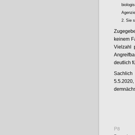
biolog
Agenzi
Sie s
Zugegebe
keinem Fa
Vielzahl 
Angreifb
deutlich 
Sachlich
5.5.2020,
demnächst
P8