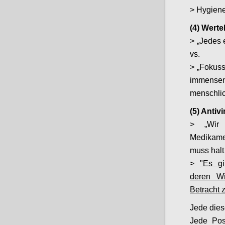
> Hygiene
(4) Wert
> „Jedes 
vs.
> „Fokuss
immense
menschli
(5) Antiv
> „Wir 
Medikamen
muss halt
>
"Es gi
deren Wi
Betracht z
Jede dies
Jede Posi