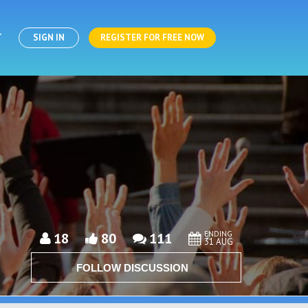
T
SIGN IN
REGISTER FOR FREE NOW
ENDING
18
80
111
31 AUG
FOLLOW DISCUSSION