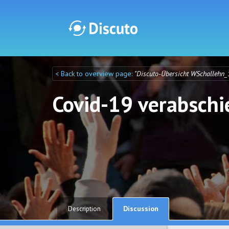
< Back to overview page:
"Discuto-Übersicht WSchallehn_
Discuto
Discuto
Covid-19 verabsch
Discussion
Description