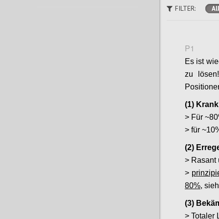
FILTER:
Al
P1
Es
ist wi
zu lösen
Positione
(1) Krank
> Für ~80
> für ~10%
(2) Erre
> Rasant 
>
prinzip
80%
, sieh
(3) Bekä
> Totaler