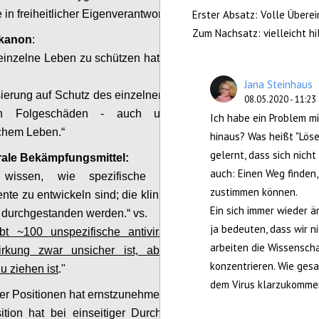
 in freiheitlicher Eigenverantwortung.
Erster Absatz: Volle Übere
Zum Nachsatz: vielleicht hi
ekanon
:
einzelne Leben zu schützen hat oberste Priorität“
Jana Steinhaus
ierung auf Schutz des einzelnen Lebens führt zu
08.05.2020 - 11:23
n Folgeschäden - auch und gerade an
Ich habe ein Problem mi
chem Leben.“
hinaus? Was heißt "Löse
gelernt, dass sich nich
irale Bekämpfungsmittel:
auch: Einen Weg finden,
wissen, wie spezifische Impfungen und
zustimmen können.
te zu entwickeln sind; die klinische Validierung
Ein sich immer wieder än
 durchgestanden werden.“ vs.
ja bedeuten, dass wir n
bt ~100 unspezifische antivirale „Hausmittel“,
arbeiten die Wissensch
rkung zwar unsicher ist, aber unbedingt in
konzentrieren. Wie gesa
u ziehen ist
."
dem Virus klarzukomme
er Positionen hat ernstzunehmende Argumente.
tion hat bei einseitiger Durchsetzung Risiken