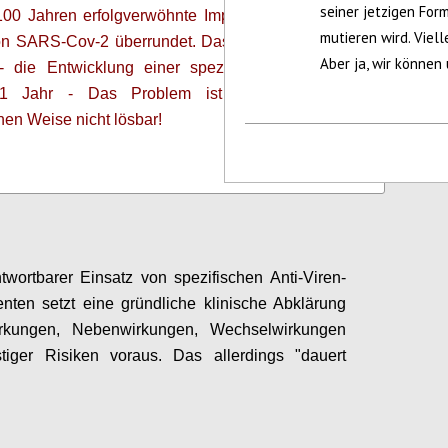
seiner jetzigen For
100 Jahren erfolgverwöhnte Impfstrategie wurde
4
vote
mutieren wird. Viell
on SARS-Cov-2
überrundet.
Das V
irus mutiert in
Aber ja, wir können
 -
die
Entwicklung einer spezifischen Impfung
>1 Jahr - Das
Problem ist
in der bisher
chen Weise
nicht lösbar!
Configure
twortbarer Einsatz von spezifischen Anti-Viren-
ten setzt eine gründliche klinische Abklärung
rkungen, Nebenwirkungen, Wechselwirkungen
tiger Risiken voraus. Das allerdings "dauert
Configure