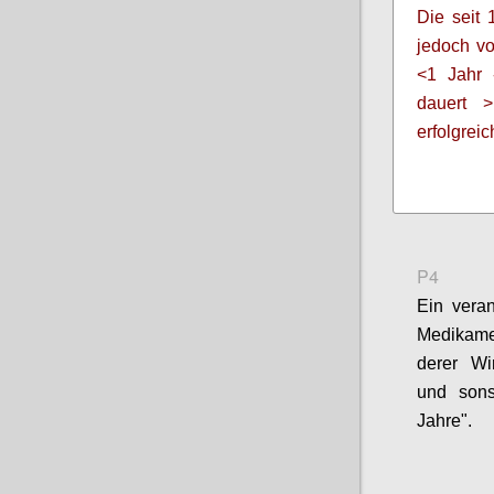
Die seit 
jedoch v
<1 Jahr
dauert 
erfolgrei
P4
Ein veran
Medikamen
derer Wi
und sons
Jahre".