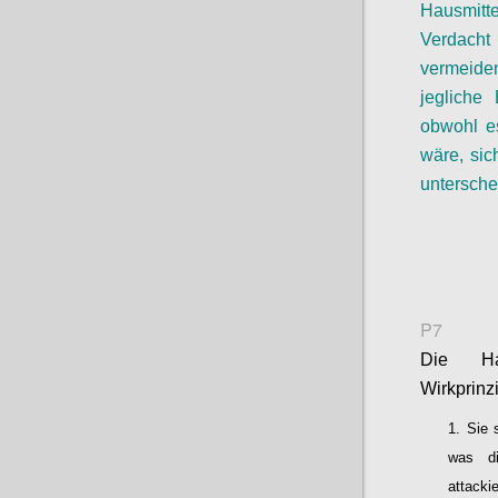
Hausmitt
Verdacht
vermeid
jegliche
B
obwohl 
wäre, sic
untersche
P7
Die Hau
Wirkprinz
Sie 
was di
attacki