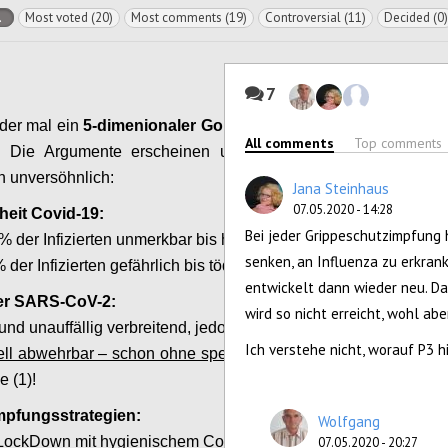
l
Most voted (20)
Most comments (19)
Controversial (11)
Decided (0)
7
eder mal ein
5-dimenionaler
Gordischer Knoten
All comments
Top comments
! Die Argumente erscheinen unvereinbar, die
n unversöhnlich:
Jana Steinhaus
07.05.2020 - 14:28
heit Covid-19:
Bei jeder Grippeschutzimpfung 
% der Infizierten unmerkbar bis harmlos, jedoch
senken, an Influenza zu erkran
 der Infizierten gefährlich bis tödlich.
entwickelt dann wieder neu. Da
ger SARS-CoV-2:
wird so nicht erreicht, wohl a
und unauffällig verbreitend, jedoch
Ich verstehe nicht, worauf P3 
iell abwehrbar – schon ohne spezifische Mittel für
e (1)!
mpfungsstrategien:
Wolfgang
 LockDown mit hygienischem Containment vs.
07.05.2020 - 20:27