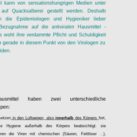
el kann von sensationshungrigen Medien unter
 auf Quacksalberei gestellt werden. Deshalb
en die Epidemiologen
und Hygieniker
lieber
ezugnahme auf die antiviralen Hausmittel -
es
wohl
ihre verdammte Pflicht und
Schuldigkeit
h gerade in diesem Punkt von den Virologen zu
iden.
Configure
smittel haben zwei unterschiedliche
ipen:
setzen
in den Luftwegen, also
innerhalb
des Körpers
fort,
e Hygiene außerhalb des Körpers beabsichtigt: sie
eren die Viren mit chemischen (Säuren, Fettlöser ...),