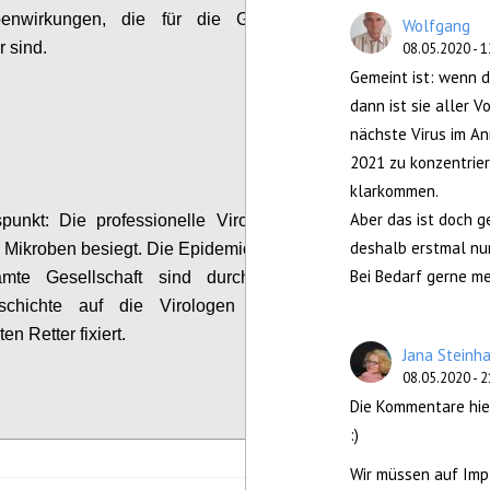
nwirkungen, die für die Gegenseite nicht
Wolfgang
r sind.
08.05.2020 - 1
Gemeint ist: wenn d
Configure
dann ist sie aller 
nächste Virus im An
2021 zu konzentrier
klarkommen.
Aber das ist doch 
spunkt:
Die professionelle Virologie hat bisher
deshalb erstmal nur
e Mikroben besiegt.
D
ie Epidemiologen und damit
Bei Bedarf gerne me
mte Gesellschaft sind durch die bisherige
eschichte auf die
Virologen als die einzig
n Retter fixiert.
Jana Steinh
08.05.2020 - 2
Configure
Die Kommentare hier
:)
Wir müssen auf Impf