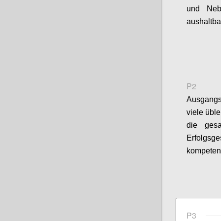
und Nebe
aushaltba
P2
Ausgang
viele übl
die gesa
Erfolgsg
kompetente
P3