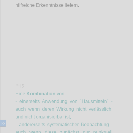
hilfreiche Erkenntnisse liefern.
Confi
P15
Eine
Kombination
von
- einerseits Anwendung von "Hausmitteln" -
auch wenn deren Wirkung nicht verlässlich
und nicht organisierbar ist,
- andererseits systematischer Beobachtung -
auch wenn diese zunächst nur punktuell