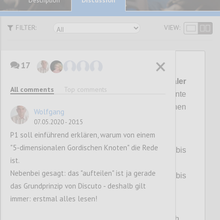
Description
FILTER:
VIEW:
17
P1
Es
ist wieder mal ein
5-dimenionaler
All comments
Top comments
Gordischer Knoten
zu lösen! Die Argumente
erscheinen unvereinbar, die Positionen
Wolfgang
unversöhnlich:
07.05.2020 - 20:15
P1 soll einführend erklären, warum von einem
(1) Krankheit Covid-19:
"5-dimensionalen Gordischen Knoten" die Rede
> Für ~80% der Infizierten unmerkbar bis
ist.
harmlos, jedoch
Nebenbei gesagt: das "aufteilen" ist ja gerade
> für ~10% der Infizierten gefährlich bis
das Grundprinzip von Discuto - deshalb gilt
tödlich.
immer: erstmal alles lesen!
(2) Erreger SARS-CoV-2:
> Rasant und unauffällig verbreitend, jedoch