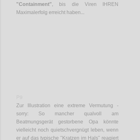
"Containment"
, bis die Viren IHREN
Maximalerfolg erreicht haben...
Confi
P9
Zur Illustration eine extreme
Vermutung
-
sorry: So mancher qualvoll am
Beatmungsgerät gestorbene Opa könnte
vielleicht noch quietschvergnügt leben, wenn
er auf das typische "Kratzen im Hals" reagiert