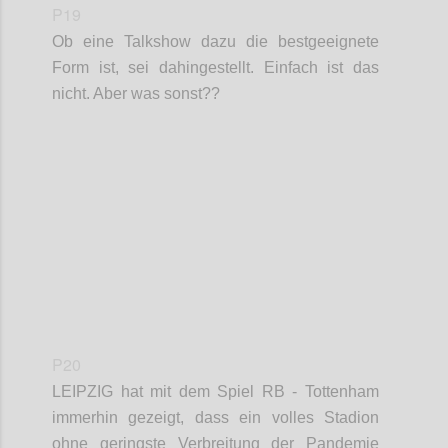
P19
Ob eine Talkshow dazu die bestgeeignete
Form ist, sei dahingestellt. Einfach ist das
nicht. Aber was sonst??
Confi
P20
LEIPZIG
hat mit dem Spiel RB - Tottenham
immerhin gezeigt, dass ein volles Stadion
ohne geringste Verbreitung der Pandemie