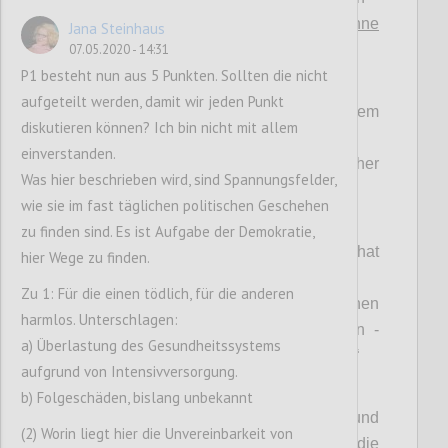
>
prinzipiell abwehrbar – schon ohne
Jana Steinhaus
spezifische Mittel für 80%
07.05.2020 - 14:31
, siehe (1)!
P1 besteht nun aus 5 Punkten. Sollten die nicht
(3) Bekämpfungsstrategien:
aufgeteilt werden, damit wir jeden Punkt
> Totaler LockDown mit hygienischem
diskutieren können? Ich bin nicht mit allem
Containment vs.
einverstanden.
> Hygiene in freiheitlicher
Was hier beschrieben wird, sind Spannungsfelder,
Eigenverantwortung.
wie sie im fast täglichen politischen Geschehen
(4) Wertekanon
:
zu finden sind. Es ist Aufgabe der Demokratie,
> „Jedes einzelne Leben zu schützen hat
hier Wege zu finden.
oberste Priorität“ vs.
Zu 1: Für die einen tödlich, für die anderen
> „Fokussierung auf Schutz des einzelnen
harmlos. Unterschlagen:
Lebens führt zu immensen Folgeschäden -
a) Überlastung des Gesundheitssystems
auch und gerade an menschlichem Leben.“
aufgrund von Intensivversorgung.
(5) Antivirale Bekämpfungsmittel:
b) Folgeschäden, bislang unbekannt
> „Wir wissen, wie spezifische Impfungen und
(2) Worin liegt hier die Unvereinbarkeit von
Medikamente zu entwickeln sind; die