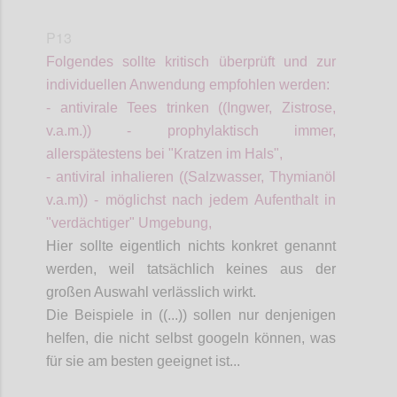
P13
Folgendes sollte kritisch überprüft und zur
individuellen Anwendung
empfohlen
werden:
- antivirale Tees trinken ((Ingwer, Zistrose,
v.a.m.)) - prophylaktisch immer,
allerspätestens
bei "Kratzen im Hals",
- antiviral inhalieren ((Salzwasser, Thymianöl
v.a.m)) - möglichst nach jedem Aufenthalt in
"verdächtiger" Umgebung,
Hier sollte eigentlich
nichts konkret genannt
werden, weil tatsächlich keines aus der
großen Auswahl verlässlich wirkt.
Die Beispiele
in ((...))
sollen nur denjenigen
helfen, die nicht selbst googeln können, was
für sie am besten geeignet ist...