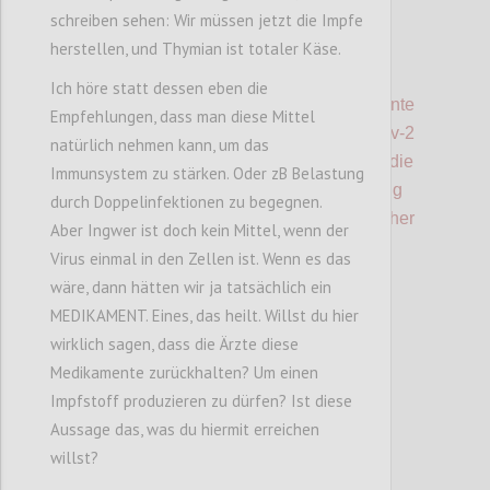
schreiben sehen: Wir müssen jetzt die Impfe
herstellen, und Thymian ist totaler Käse.
P3
Ich höre statt dessen eben die
Die seit 100 Jahren erfolgverwöhnte
Empfehlungen, dass man diese Mittel
Impfstrategie wurde jedoch von SARS-Cov-2
natürlich nehmen kann, um das
überrundet.
Das V
irus mutiert in <1 Jahr -
die
Immunsystem zu stärken. Oder zB Belastung
Entwicklung einer spezifischen Impfung
durch Doppelinfektionen zu begegnen.
dauert >1 Jahr - Das
Problem ist
in der bisher
Aber Ingwer ist doch kein Mittel, wenn der
erfolgreichen Weise
nicht lösbar!
Virus einmal in den Zellen ist. Wenn es das
wäre, dann hätten wir ja tatsächlich ein
MEDIKAMENT. Eines, das heilt. Willst du hier
Confi
wirklich sagen, dass die Ärzte diese
Medikamente zurückhalten? Um einen
Impfstoff produzieren zu dürfen? Ist diese
Aussage das, was du hiermit erreichen
willst?