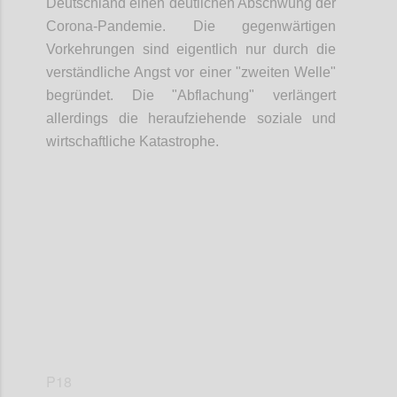
Deutschland einen deutlichen Abschwung der
Corona-Pandemie. Die gegenwärtigen
Vorkehrungen sind eigentlich nur durch die
verständliche Angst vor einer "zweiten Welle"
begründet. Die "Abflachung" verlängert
allerdings die heraufziehende soziale und
wirtschaftliche Katastrophe.
Confi
P18