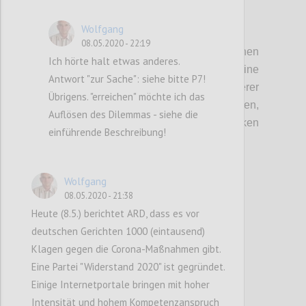
Wolfgang
P4
08.05.2020 - 22:19
Ein verantwortbarer Einsatz von spezifischen
Ich hörte halt etwas anderes.
Anti-Viren-Medikamenten setzt eine
Antwort "zur Sache": siehe bitte P7!
gründliche klinische Abklärung derer
Übrigens. "erreichen" möchte ich das
Wirkungen, Nebenwirkungen,
Auflösen des Dilemmas - siehe die
Wechselwirkungen und sonstiger Risiken
einführende Beschreibung!
voraus. Das allerdings "dauert
Jahre".
Wolfgang
Confi
08.05.2020 - 21:38
Heute (8.5.) berichtet ARD, dass es vor
deutschen Gerichten 1000 (eintausend)
Klagen gegen die Corona-Maßnahmen gibt.
Eine Partei "Widerstand 2020" ist gegründet.
Einige Internetportale bringen mit hoher
Intensität und hohem Kompetenzanspruch