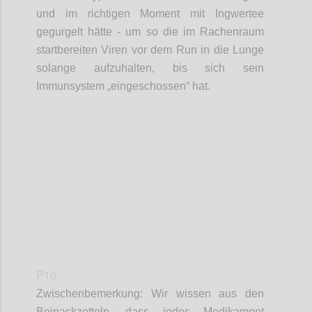
und im richtigen Moment mit Ingwertee
gegurgelt hätte - um so die im Rachenraum
startbereiten Viren
vor dem Run in die Lunge
solange
aufzuhalten,
bis sich sein
Immunsystem „eingeschossen“ hat.
Confi
P10
Zwischenbemerkung: Wir wissen aus den
Beipackzetteln, dass
jedes
Medikament