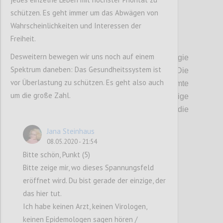
schützen. Es geht immer um das Abwägen von
Wahrscheinlichkeiten und Interessen der
Freiheit.
P2
Desweitern bewegen wir uns noch auf einem
Ausgangspunkt:
Die professionelle Virologie
Spektrum daneben: Das Gesundheitssystem ist
hat bisher viele üble Mikroben besiegt.
D
ie
vor Überlastung zu schützen. Es geht also auch
Epidemiologen und damit die gesamte
um die große Zahl.
Gesellschaft sind durch die bisherige
Erfolgsgeschichte auf die
Virologen als die
einzig kompetenten Retter fixiert.
Jana Steinhaus
08.05.2020 - 21:54
Bitte schön, Punkt (5)
Confi
Bitte zeige mir, wo dieses Spannungsfeld
eröffnet wird. Du bist gerade der einzige, der
das hier tut.
Ich habe keinen Arzt, keinen Virologen,
keinen Epidemologen sagen hören /