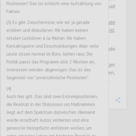
Positionen? Das ist schlicht eine Aufzählung von
klinische Validierung muss halt
Fakten.
durchgestanden werden.“ vs.
(3) Es gibt Zwischentöne, wie wir ja gerade
>
"Es gibt ~100 unspezifische antivirale
erleben und diskutieren. Wir haben keinen
„Hausmittel“, deren Wirkung zwar unsicher ist,
totalen Lockdown á la Wuhan. Wir haben
aber unbedingt in Betracht zu ziehen ist
."
Kontaktsperre und Einschränkungen. Aber viele
Jede dieser Positionen hat ernstzunehmende
Leute sitzen normal im Büro. Gehen raus. Die
Argumente.
Politik passt das Programm alle 2 Wochen an,
Jede Position hat bei einseitiger
Interessen werden abgewogen. Das ist das
Durchsetzung Risiken und Nebenwirkungen,
Gegenteil von "unversöhnliche Positionen".
die für die Gegenseite nicht aushaltbar sind.
(4)
Auch hier gilt: Das sind zwei Extrempositionen,
Confi
die Realität in der Diskussion um Maßnahmen
liegt auf dem Spektrum dazwischen. Niemand
würde ernsthaft Autos verbieten und eine
generelle Helmpflicht einführen wollen, um
6
votes
jedes einzelne Leben mit höchster Priorität zu