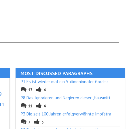
MOST DISCUSSED PARAGRAPHS
P1 Es ist wieder mal ein 5-dimenionaler Gordisc
17
4
9
P8 Das Ignorieren und Negieren dieser „Hausmitt
11
11
4
P3 Die seit 100 Jahren erfolgverwöhnte Impfstra
7
5