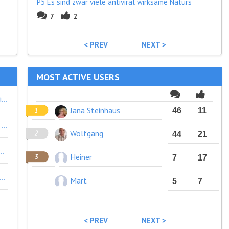
P5 Es sind zwar viele antiviral wirksame Naturs
7
2
< PREV
NEXT >
MOST ACTIVE USERS
"Zustimmung" wird hier abgefragt zu der Einsicht, dass es sich um eine mehrfach vertrackte Situation handelt, die mit schwrz/weiß-Entscheidungen nicht zu bewältigen ist. Jede "Dimension" wird anschließend diskutiert, soweit sie für das Verabschieden des Corona-Dilemmas relevant erscheint. Natürlich gibt es dazu unendlich(!) viele Details, die jedoch in einem solchen Diskurs beim besten Willen nicht vollständig erfassbar sind. Siehe die "Beschreibung" zu diesem Diskurs!
Jana Steinhaus
46
11
Es wäre für den weiteren Verlauf hilfreich, wenn der Begriff "Naturheilmittel" definiert würde. Ingwer und Thymian kann man sehr wohl standardisieren.
Wolfgang
44
21
5 Punkte diskutieren wollen? Oder dass wir den Spannungsfeldern zustimmen, die du hier eröffnest? Ich habe begründet, warum ich das nicht kann.
Heiner
7
17
Hutschnur hat natürlich immer Recht!! Erst recht, wenn sie den Titel des Diskurses überlesen und das ganze Anliegen nicht verstanden hat...
Mart
5
7
< PREV
NEXT >