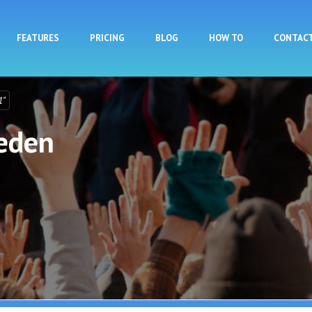
Skip to main content
FEATURES
PRICING
BLOG
HOW TO
CONTAC
1"
ieden