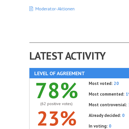
Moderator-Aktionen
LATEST ACTIVITY
LEVEL OF AGREEMENT
78%
Most voted:
20
Most commented:
1
(62 positive votes)
Most controversial:
23%
Already decided:
0
In voting:
0