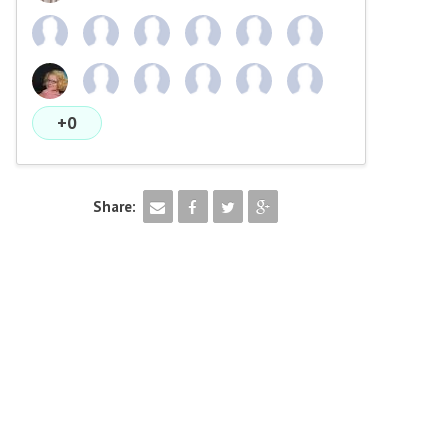
+0
Share: