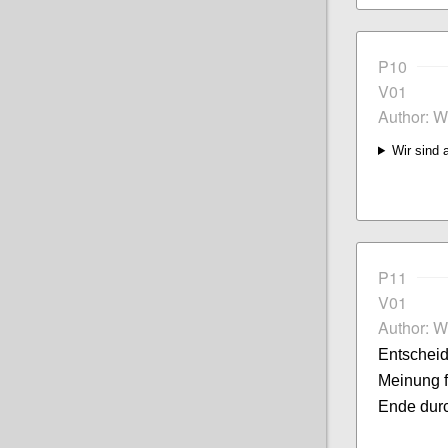
P10
V01
Author: W
Wir sind 
P11
V01
Author: W
Entschei
Meinung f
Ende dur