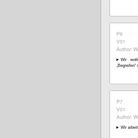
P6
V01
Author: W
Wir woll
„Begreifen“ 
P7
V01
Author: W
Wir arbeit