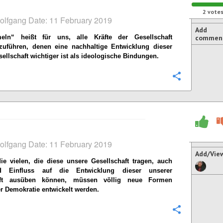
2
vote
olfgang Date: 11 February 2019
Add
n“ heißt für uns, alle Kräfte der Gesellschaft
commen
uführen, denen eine nachhaltige Entwicklung dieser
ellschaft wichtiger ist als ideologische Bindungen.
Configure
olfgang Date: 11 February 2019
Add/Vie
e vielen, die diese unsere Gesellschaft tragen, auch
d Einfluss auf die Entwicklung dieser unserer
aft ausüben können, müssen völlig neue Formen
er Demokratie entwickelt werden.
Configure