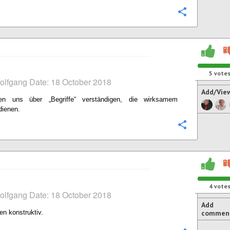
Configure
5
vote
olfgang Date: 18 October 2018
Add/Vie
en uns über „Begriffe“ verständigen, die wirksamem
dienen.
Configure
4
vote
olfgang Date: 18 October 2018
Add
en konstruktiv.
commen