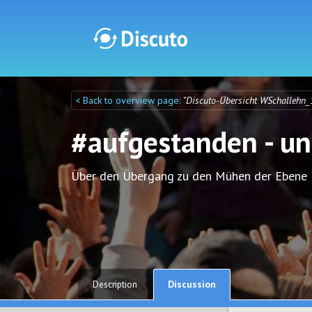
< Back to overview page:
"Discuto-Übersicht WSchallehn_
Discuto
Discuto
#aufgestanden - un
Über den Übergang zu den Mühen der Ebene
Discussion
Description