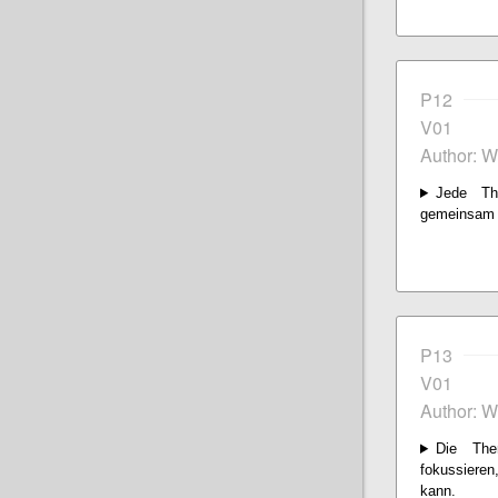
P12
V01
Author: 
Jede Th
gemeinsam u
P13
V01
Author: 
Die The
fokussiere
kann.