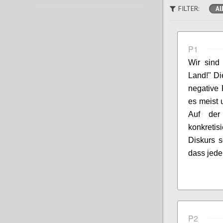
FILTER:
Al
P1
Wir sind
Land!" Di
negative 
es meist 
Auf der
konkretis
Diskurs s
dass jede
P2