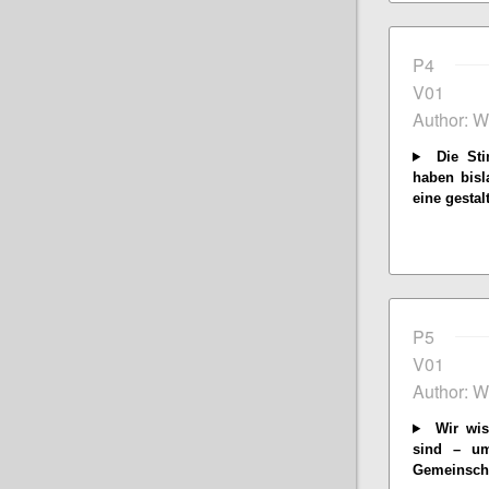
P4
V01
Author: W
Die Sti
haben bisl
eine gestal
P5
V01
Author: W
Wir wis
sind – um
Gemeinscha