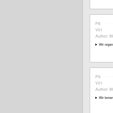
P8
V01
Author: W
Wir organ
P9
V01
Author: W
Wir lerne