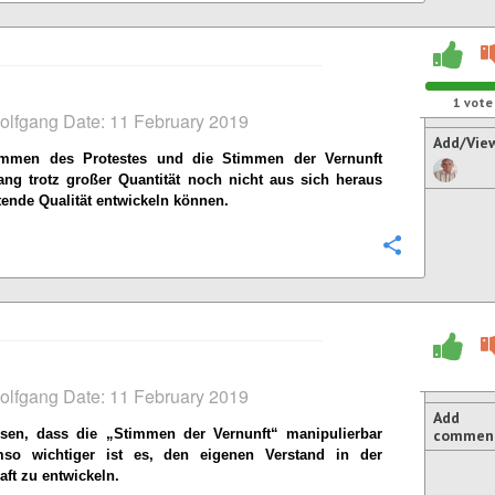
1
vote
olfgang Date: 11 February 2019
Add/Vie
mmen des Protestes und die Stimmen der Vernunft
ang trotz großer Quantität noch nicht aus sich heraus
tende Qualität entwickeln können.
Configure
olfgang Date: 11 February 2019
Add
sen, dass die „Stimmen der Vernunft“ manipulierbar
commen
so wichtiger ist es, den eigenen Verstand in der
ft zu entwickeln.