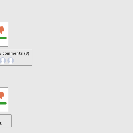
s
w comments (8)
s
t