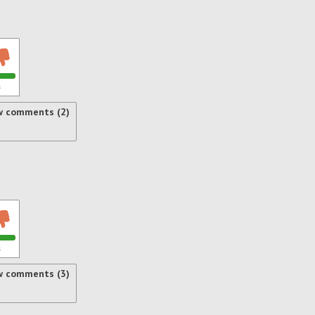
s
w comments (2)
s
w comments (3)