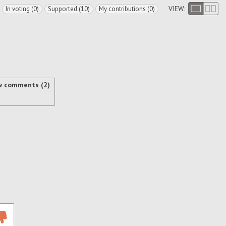
VIEW:
In voting (0)
Supported (10)
My contributions (0)
w comments (2)