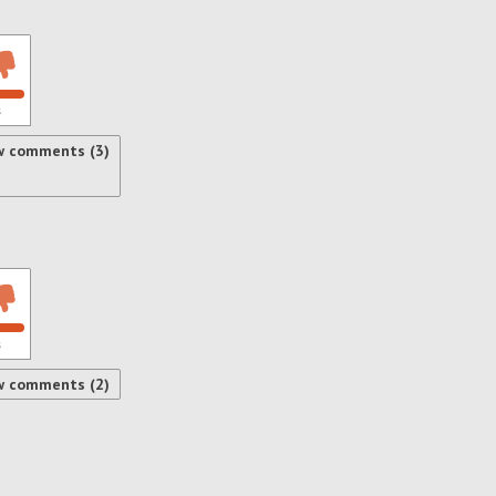
s
w comments (3)
s
w comments (2)