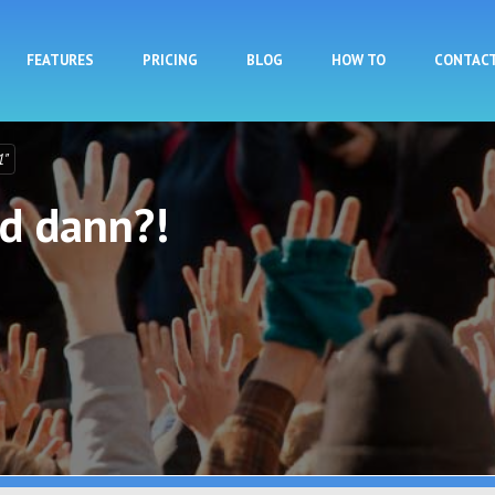
Skip to main content
FEATURES
PRICING
BLOG
HOW TO
CONTAC
1"
d dann?!