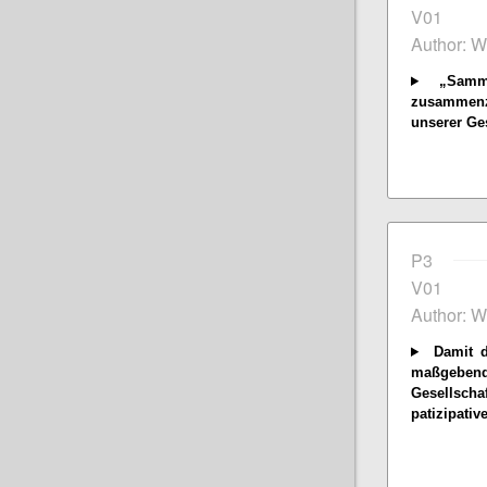
V01
Author: W
„Sammel
zusammenz
unserer Ges
P3
V01
Author: W
Damit di
maßgeben
Gesellsch
patizipativ