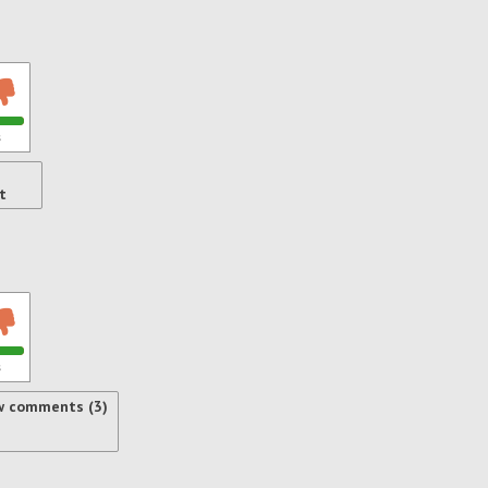
s
t
s
w comments (3)